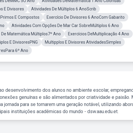
des DeMMC 5O Ano
Atividades DeMatemática 1 Ano Coloridas
s E Divisores
Atividades De Múltiplos 6 AnoScrib
 Primos E Compostos
Exercício De Divisores 6 AnoCom Gabarito
Ano
Atividades Com Opções De Mar Car SobreMúltiplos 6 Ano
s De Matemática Múltiplos7º Ano
Exercícios DeMultiplicação 4 Ano
iplos E DivisoresPNG
Multipplos E Divisores AtividadesSimples
oresPara 6º Ano
 ao desenvolvimento dos alunos no ambiente escolar, empregan
nexões genuínas e são alimentados por criatividade e paixão. 
a jornada para se tornarem uma geração notável, utilizando abo
ipais instituições acadêmicas do mundo - dsw.aau.edu.et.