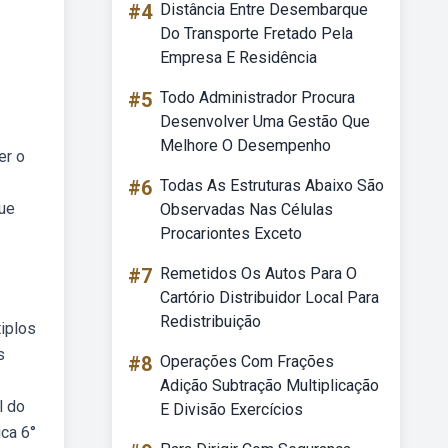
#4
Distância Entre Desembarque
Do Transporte Fretado Pela
Empresa E Residência
#5
Todo Administrador Procura
Desenvolver Uma Gestão Que
Melhore O Desempenho
er o
#6
Todas As Estruturas Abaixo São
que
Observadas Nas Células
Procariontes Exceto
#7
Remetidos Os Autos Para O
Cartório Distribuidor Local Para
Redistribuição
iplos
s
#8
Operações Com Frações
Adição Subtração Multiplicação
l do
E Divisão Exercícios
ica 6°