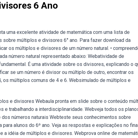
ivisores 6 Ano
enta uma excelente atividade de matemática com uma lista de
s sobre múltiplos e divisores 6° ano. Para fazer download da
ificar os múltiplos e divisores de um número natural. • compreend
e cada número natural representado abaixo: Webatividade de
fundamental. É uma atividade sobre os divisores, explicando o 
car se um número é divisor ou múltiplo de outro, encontrar os
4, os múltiplos comuns de 4 e 6. Websimulado de múltiplos e
plos e divisores Webaula pronta em slide sobre o conteúdo múlt
s e trabalhando a interdisciplinaridade. Webveja todos os plano
dade dos números naturais Webteste seus conhecimentos sobre
para alunos do 6º ano. Veja as respostas e explicações no fina
 e a idéia de múltiplos e divisores. Webprova online de matemát