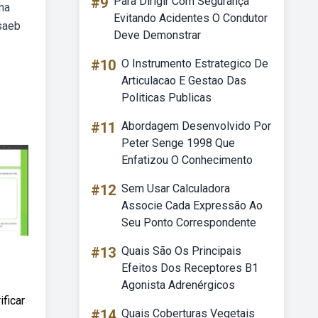
#9
Para Dirigir Com Segurança
ma
Evitando Acidentes O Condutor
 saeb
Deve Demonstrar
#10
O Instrumento Estrategico De
Articulacao E Gestao Das
Politicas Publicas
#11
Abordagem Desenvolvido Por
Peter Senge 1998 Que
Enfatizou O Conhecimento
#12
Sem Usar Calculadora
Associe Cada Expressão Ao
Seu Ponto Correspondente
#13
Quais São Os Principais
Efeitos Dos Receptores B1
Agonista Adrenérgicos
ficar
#14
Quais Coberturas Vegetais