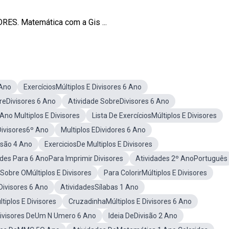
ES. Matemática com a Gis ...
 Ano
ExercíciosMúltiplos E Divisores 6 Ano
reDivisores 6 Ano
Atividade SobreDivisores 6 Ano
no Multiplos E Divisores
Lista De ExercíciosMúltiplos E Divisores
ivisores6º Ano
Multiplos EDividores 6 Ano
isão 4 Ano
ExerciciosDe Multiplos E Divisores
ades Para 6 AnoPara Imprimir Divisores
Atividades 2º AnoPortuguês
Sobre OMúltiplos E Divisores
Para ColorirMúltiplos E Divisores
Divisores 6 Ano
AtividadesSílabas 1 Ano
tiplos E Divisores
CruzadinhaMúltiplos E Divisores 6 Ano
Divisores DeUm N Umero 6 Ano
Ideia DeDivisão 2 Ano