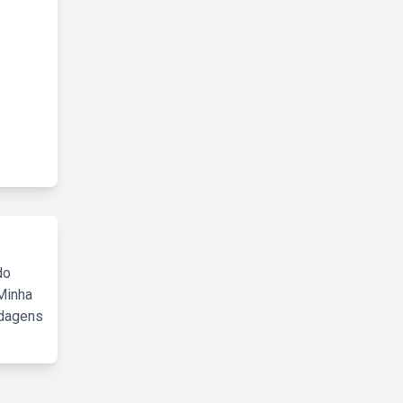
do
Minha
rdagens