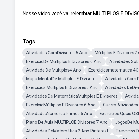
Nesse vídeo você vai relembrar MÚLTIPLOS E DIVISOR
Tags
Atividades ComDivisores 6 Ano
Múltiplos E Divisores7
ExercicioDe Multiplos E Divisores 6 Ano
Atividades Sob
Atividade De Múltiplos4 Ano
Exerciciosmatematica 4OA
Mapa MentalDe Múltiplos E Divisores
Atividades Com D
Exercícios Múltiplos E Divisores5 Ano
Atividades DeDiv
Atividades De MatemáticaMúltiplos E Divisores
Ativid
ExercícioMúltiplos E Divisores 6 Ano
Guerra Atividades 
AtividadesNúmeros Primos 5 Ano
Exercicios Quais OS
Plano De Aula MULTIPLOE Divisores 7 Ano
JogosDe Mul
Atividades DeMatemática 2 Ano Pinterest
Exercicios 