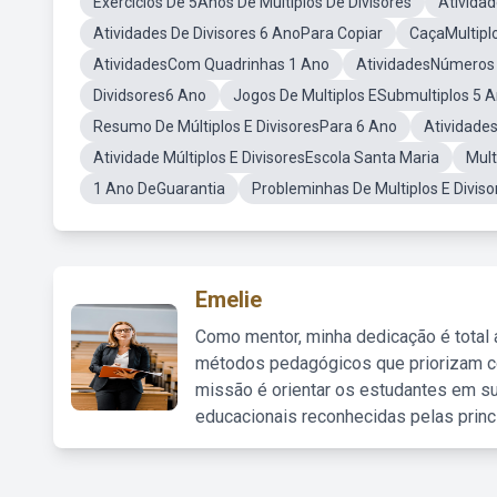
Exercícios De 5Anos De Múltiplos De Divisores
Ativida
Atividades De Divisores 6 AnoPara Copiar
CaçaMultiplo
AtividadesCom Quadrinhas 1 Ano
AtividadesNúmeros
Dividsores6 Ano
Jogos De Multiplos ESubmultiplos 5 
Resumo De Múltiplos E DivisoresPara 6 Ano
Atividade
Atividade Múltiplos E DivisoresEscola Santa Maria
Mult
1 Ano DeGuarantia
Probleminhas De Multiplos E Divis
Emelie
Como mentor, minha dedicação é total
métodos pedagógicos que priorizam co
missão é orientar os estudantes em su
educacionais reconhecidas pelas princ