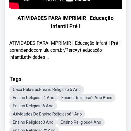
ATIVIDADES PARA IMPRIMIR | Educação
Infantil Pré I
ATIVIDADES PARA IMPRIMIR | Educação Infantil Pré I
aprendendocomlulu.com.br/?src=yt educação
infantil,atividades ...
Tags
Caça PalavrasEnsino Religioso 5 Ano
Ensino Religioso 1 Ano
Ensino Religioso2 Ano Bncc
Ensino Religioso6 Ano
Atividades De Ensino Religioso6º Ano
Ensino Religioso3 Ano
Ensino Religioso4 Ano
Ensino Religioso2º Ano