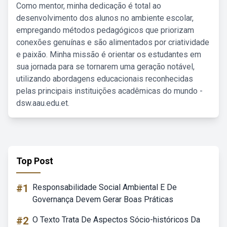
Como mentor, minha dedicação é total ao
desenvolvimento dos alunos no ambiente escolar,
empregando métodos pedagógicos que priorizam
conexões genuínas e são alimentados por criatividade
e paixão. Minha missão é orientar os estudantes em
sua jornada para se tornarem uma geração notável,
utilizando abordagens educacionais reconhecidas
pelas principais instituições acadêmicas do mundo -
dsw.aau.edu.et.
Top Post
#1
Responsabilidade Social Ambiental E De
Governança Devem Gerar Boas Práticas
#2
O Texto Trata De Aspectos Sócio-históricos Da