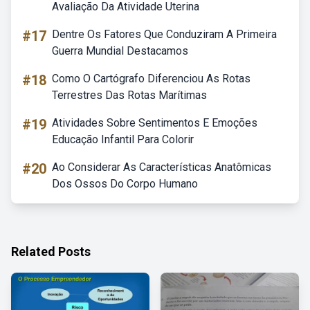
Avaliação Da Atividade Uterina
#17
Dentre Os Fatores Que Conduziram A Primeira
Guerra Mundial Destacamos
#18
Como O Cartógrafo Diferenciou As Rotas
Terrestres Das Rotas Marítimas
#19
Atividades Sobre Sentimentos E Emoções
Educação Infantil Para Colorir
#20
Ao Considerar As Características Anatômicas
Dos Ossos Do Corpo Humano
Related Posts