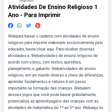
Imprimir
Atividades De Ensino Religioso 1
Ano - Para Imprimir
Webpara baixar o caderno com atividades de ensino
religioso para imprimir elaborado exclusivamente pelo
educador, basta clicar aqui. Para receber diversas
atividades e. Webatividades de ensino religioso de
acordo com a bncc, com textos, questões,
planejamento e gabarito. Webatividades de ensino
religioso, em um mundo diverso e cheio de diferenças,
aprender fundamentos e valores é um passo
importante na formação das crianças. Webalém
desses jogos que você pode baixar gratuitamente,
potencialize as aprendizagens das crianças com as
atividades de matemática do 1º ao 5º ano. Webaqui no