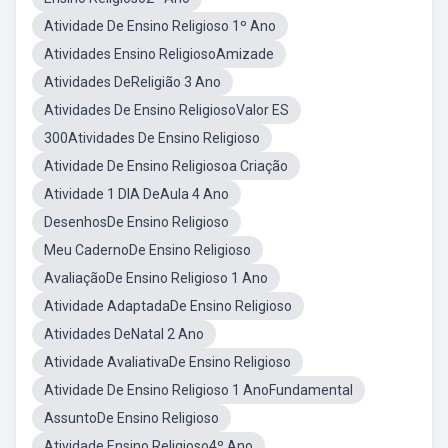
Atividade De Ensino Religioso 1º Ano
Atividades Ensino ReligiosoAmizade
Atividades DeReligião 3 Ano
Atividades De Ensino ReligiosoValor ES
300Atividades De Ensino Religioso
Atividade De Ensino Religiosoa Criação
Atividade 1 DIA DeAula 4 Ano
DesenhosDe Ensino Religioso
Meu CadernoDe Ensino Religioso
AvaliaçãoDe Ensino Religioso 1 Ano
Atividade AdaptadaDe Ensino Religioso
Atividades DeNatal 2 Ano
Atividade AvaliativaDe Ensino Religioso
Atividade De Ensino Religioso 1 AnoFundamental
AssuntoDe Ensino Religioso
Atividade Ensino Religioso4º Ano