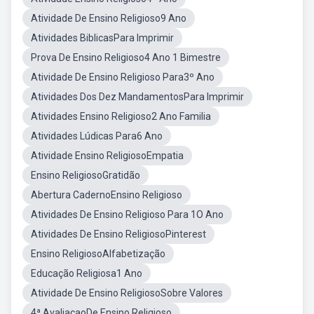
Atividade De Ensino Religioso9 Ano
Atividades BiblicasPara Imprimir
Prova De Ensino Religioso4 Ano 1 Bimestre
Atividade De Ensino Religioso Para3º Ano
Atividades Dos Dez MandamentosPara Imprimir
Atividades Ensino Religioso2 Ano Familia
Atividades Lúdicas Para6 Ano
Atividade Ensino ReligiosoEmpatia
Ensino ReligiosoGratidão
Abertura CadernoEnsino Religioso
Atividades De Ensino Religioso Para 1O Ano
Atividades De Ensino ReligiosoPinterest
Ensino ReligiosoAlfabetização
Educação Religiosa1 Ano
Atividade De Ensino ReligiosoSobre Valores
4ª AvaliacaoDe Ensino Religioso