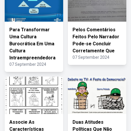
Para Transformar
Pelos Comentários
Uma Cultura
Feitos Pelo Narrador
Burocrática Em Uma
Pode-se Concluir
Cultura
Corretamente Que
Intraempreendedora
07 September 2024
07 September 2024
Associe As
Duas Atitudes
Características
Políticas Que Não