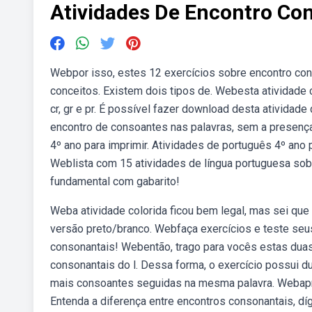
Atividades De Encontro Co
Webpor isso, estes 12 exercícios sobre encontro con
conceitos. Existem dois tipos de. Webesta atividade
cr, gr e pr. É possível fazer download desta ativida
encontro de consoantes nas palavras, sem a presença de
4º ano para imprimir. Atividades de português 4º ano 
Weblista com 15 atividades de língua portuguesa sobr
fundamental com gabarito!
Weba atividade colorida ficou bem legal, mas sei que
versão preto/branco. Webfaça exercícios e teste se
consonantais! Webentão, trago para vocês estas duas a
consonantais do l. Dessa forma, o exercício possui 
mais consoantes seguidas na mesma palavra. Webapren
Entenda a diferença entre encontros consonantais, d