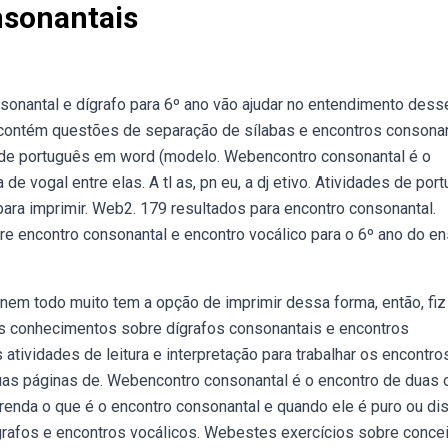
nsonantais
sonantal e dígrafo para 6º ano vão ajudar no entendimento dess
 contém questões de separação de sílabas e encontros consona
de de português em word (modelo. Webencontro consonantal é o
 vogal entre elas. A tl as, pn eu, a dj etivo. Atividades de por
para imprimir. Web2. 179 resultados para encontro consonantal.
e encontro consonantal e encontro vocálico para o 6º ano do en
 nem todo muito tem a opção de imprimir dessa forma, então, fi
us conhecimentos sobre dígrafos consonantais e encontros
tividades de leitura e interpretação para trabalhar os encontro
duas páginas de. Webencontro consonantal é o encontro de duas 
da o que é o encontro consonantal e quando ele é puro ou dis
ígrafos e encontros vocálicos. Webestes exercícios sobre conce