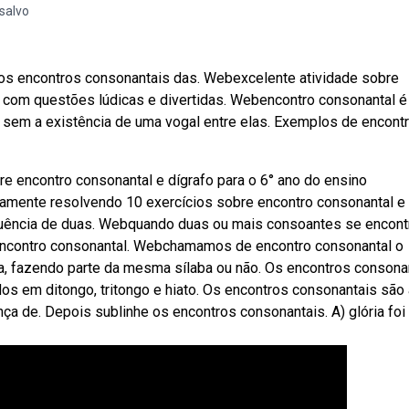
salvo
o os encontros consonantais das. Webexcelente atividade sobre
o com questões lúdicas e divertidas. Webencontro consonantal é
 sem a existência de uma vogal entre elas. Exemplos de encont
e encontro consonantal e dígrafo para o 6° ano do ensino
amente resolvendo 10 exercícios sobre encontro consonantal e
quência de duas. Webquando duas ou mais consoantes se encon
contro consonantal. Webchamamos de encontro consonantal o
a, fazendo parte da mesma sílaba ou não. Os encontros consona
s em ditongo, tritongo e hiato. Os encontros consonantais são 
a de. Depois sublinhe os encontros consonantais. A) glória foi