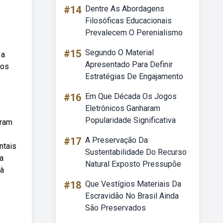
#14
Dentre As Abordagens
Filosóficas Educacionais
Prevalecem O Perenialismo
#15
Segundo O Material
 a
Apresentado Para Definir
ros
Estratégias De Engajamento
#16
Em Que Década Os Jogos
Eletrônicos Ganharam
Popularidade Significativa
tram
#17
A Preservação Da
ntais
Sustentabilidade Do Recurso
a
Natural Exposto Pressupõe
 à
#18
Que Vestígios Materiais Da
Escravidão No Brasil Ainda
São Preservados