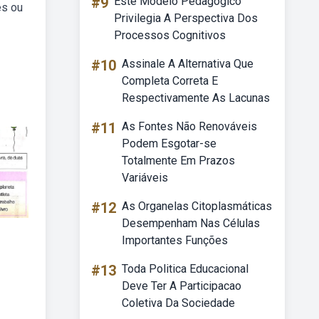
#9
Este Modelo Pedagógico
es ou
Privilegia A Perspectiva Dos
Processos Cognitivos
#10
Assinale A Alternativa Que
Completa Correta E
Respectivamente As Lacunas
#11
As Fontes Não Renováveis
Podem Esgotar-se
Totalmente Em Prazos
Variáveis
#12
As Organelas Citoplasmáticas
Desempenham Nas Células
Importantes Funções
#13
Toda Politica Educacional
Deve Ter A Participacao
Coletiva Da Sociedade