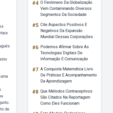
#4
O Fenômeno Da Globalização
Vem Contaminando Diversos
Segmentos Da Sociedade
#5
Cite Aspectos Positivos E
es
Negativos Da Expansão
ntais
Mundial Dessas Corporações
tuguês
#6
Podemos Afirmar Sobre As
Tecnologias Digitais De
Informação E Comunicação
sino
#7
A Conquista Matemática Livro
De Práticas E Acompanhamento
z uma
Da Aprendizagem
s
#8
Que Métodos Contraceptivos
ou
São Citados Na Reportagem
junto.
Como Eles Funcionam
ito de