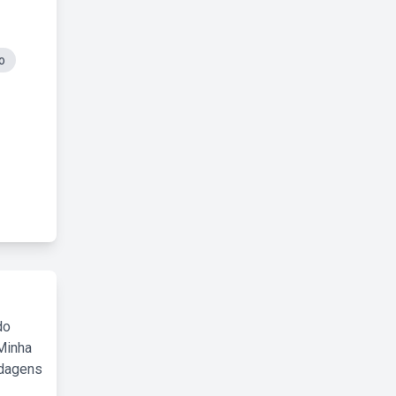
o
do
Minha
rdagens