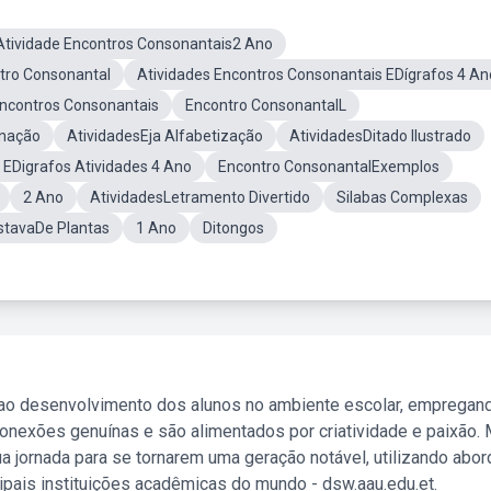
Atividade Encontros Consonantais2 Ano
tro Consonantal
Atividades Encontros Consonantais EDígrafos 4 An
Encontros Consonantais
Encontro ConsonantalL
inação
AtividadesEja Alfabetização
AtividadesDitado Ilustrado
 EDigrafos Atividades 4 Ano
Encontro ConsonantalExemplos
2 Ano
AtividadesLetramento Divertido
Silabas Complexas
stavaDe Plantas
1 Ano
Ditongos
 ao desenvolvimento dos alunos no ambiente escolar, empregan
nexões genuínas e são alimentados por criatividade e paixão. 
a jornada para se tornarem uma geração notável, utilizando abo
ipais instituições acadêmicas do mundo - dsw.aau.edu.et.