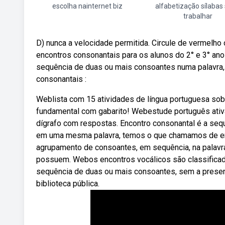
escolha nainternet biz
alfabetização sílabas 
trabalhar
D) nunca a velocidade permitida. Circule de vermelh
encontros consonantais para os alunos do 2° e 3° an
sequência de duas ou mais consoantes numa palavra,
consonantais :
Weblista com 15 atividades de língua portuguesa sobr
fundamental com gabarito! Webestude português ativ
dígrafo com respostas. Encontro consonantal é a se
em uma mesma palavra, temos o que chamamos de en
agrupamento de consoantes, em sequência, na palavr
possuem. Webos encontros vocálicos são classificado
sequência de duas ou mais consoantes, sem a presenç
biblioteca pública.