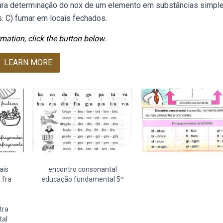
ara determinação do nox de um elemento em substâncias simpl
. C) fumar em locais fechados.
mation, click the button below.
LEARN MORE
ais
encontro consonantal
 fra
educação fundamental 5º
s
a
tra
tal