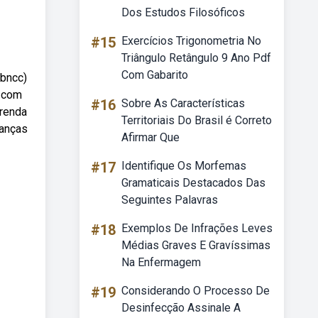
Dos Estudos Filosóficos
#15
Exercícios Trigonometria No
Triângulo Retângulo 9 Ano Pdf
Com Gabarito
(bncc)
o com
#16
Sobre As Características
prenda
Territoriais Do Brasil é Correto
ianças
Afirmar Que
#17
Identifique Os Morfemas
Gramaticais Destacados Das
Seguintes Palavras
#18
Exemplos De Infrações Leves
Médias Graves E Gravíssimas
Na Enfermagem
#19
Considerando O Processo De
Desinfecção Assinale A