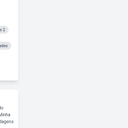
o 2
ades
do
Minha
rdagens