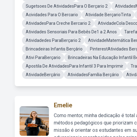
Sugetsoes De AtividadesPara O Berçario 2
Atividades
Acividades Para O Bercario
Atividade BerçarioTinta
AtividadesPara Creche Bercario 2
AtividadeCola Desco
Atividades Sensoriais Para Bebês De1 a 2 Anos
Tarefa
Atividadedes ParaBerçario 2
AtividadeMatemática Ber
Brincadeiras Infantis Berçário
PinterestAtividades Ber
Ativi ParaBerçario
Brincadeiras Na Educação Infantil B
Apostila De AtividadesPara Infantil 3 Para Imprimir
Tra
AtividadeBerçário
AtividadesFamília Berçário
Ativd
Emelie
Como mentor, minha dedicação é total
métodos pedagógicos que priorizam co
missão é orientar os estudantes em su