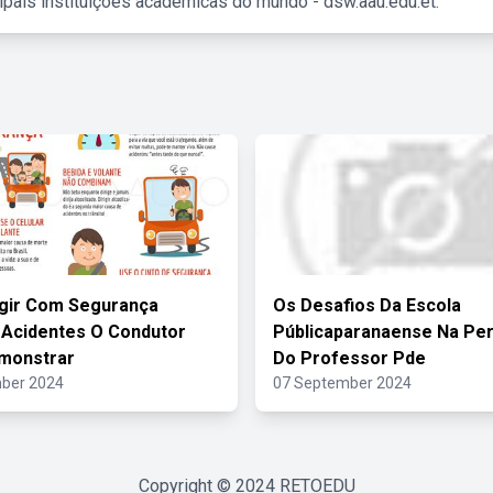
ipais instituições acadêmicas do mundo - dsw.aau.edu.et.
igir Com Segurança
Os Desafios Da Escola
 Acidentes O Condutor
Públicaparanaense Na Per
monstrar
Do Professor Pde
ber 2024
07 September 2024
Copyright © 2024
RETOEDU