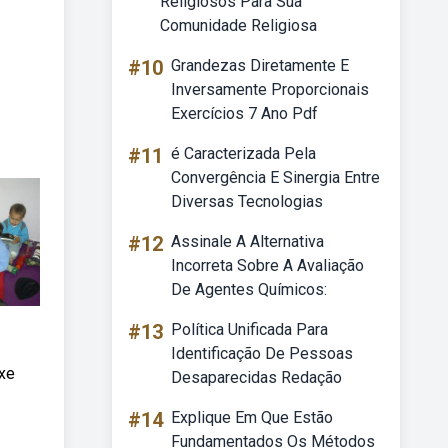
Religiosos Para Sua
Comunidade Religiosa
#10
Grandezas Diretamente E
Inversamente Proporcionais
Exercícios 7 Ano Pdf
#11
é Caracterizada Pela
Convergência E Sinergia Entre
Diversas Tecnologias
#12
Assinale A Alternativa
Incorreta Sobre A Avaliação
De Agentes Químicos:
#13
Política Unificada Para
Identificação De Pessoas
ixe
Desaparecidas Redação
#14
Explique Em Que Estão
Fundamentados Os Métodos