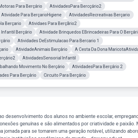
Motoras Para Berçário
AtividadesPara Bercçário2
Atividade Para BerçarioHigiene
AtividadesRecreativas Berçario
la Berçario
Atividaes Para Berçãrio2
 Infantil Berçário
Atividade Brinquedos EBrincadeiras Para O Berçári
çário
Atividades DeEstimulacao Para Bercario 1
çario
AtividadeAnimais Berçário
A Cesta Da Dona MaricotaAtivid
erçário2
AtividadesSensorial Infantil
balhando Movimento No Berçário
AtividadesPara Berçário 2
ades Para Berçário
Circuito Para Berçário
 ao desenvolvimento dos alunos no ambiente escolar, empregan
nexões genuínas e são alimentados por criatividade e paixão. 
a jornada para se tornarem uma geração notável, utilizando abo