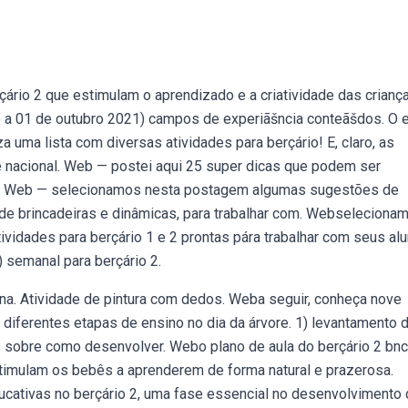
çário 2 que estimulam o aprendizado e a criatividade das criança
 a 01 de outubro 2021) campos de experiãšncia conteãšdos. O e
a uma lista com diversas atividades para berçário! E, claro, as
e nacional. Web — postei aqui 25 super dicas que podem ser
ito! Web — selecionamos nesta postagem algumas sugestões de
 de brincadeiras e dinâmicas, para trabalhar com. Webseleciona
ividades para berçário 1 e 2 prontas pára trabalhar com seus al
 semanal para berçário 2.
na. Atividade de pintura com dedos. Weba seguir, conheça nove
diferentes etapas de ensino no dia da árvore. 1) levantamento 
s sobre como desenvolver. Webo plano de aula do berçário 2 bnc
timulam os bebês a aprenderem de forma natural e prazerosa.
ducativas no berçário 2, uma fase essencial no desenvolvimento