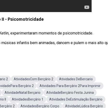
 II - Psicomotricidade
a Ketlin, experimentaram momentos de psicomotricidade.
s músicas infantis bem animadas, dancem e pulem o mais alto q
ario 2
AtividadesCom Berçário 2
Atividades DeBercario
ividadePara Berçário 2
Atividades Para Berçário 2Para Imprimir
AtividadeNatal Berçario
AtividadeBerçário Festa Junina
o II
AtividadesBerçário 1
Atividades DeEstimulação Berçário
Berçário 2
AtividadesBerçário Corpo
AtividadeLúdica Berçário