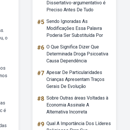
Dissertativo-argumentativo é
Preciso Antes De Tudo
#5
Sendo Ignoradas As
Modificações Essa Palavra
s.
Poderia Ser Substituída Por
u, o
#6
O Que Significa Dizer Que
Determinada Droga Psicoativa
Causa Dependência
mos
#7
Apesar De Particularidades
unos
Crianças Apresentam Traços
Gerais De Evolução
#8
Sobre Outras áreas Voltadas à
das
Economia Assinale A
c é
Alternativa Incorreta
#9
Qual A Importância Dos Líderes
 das