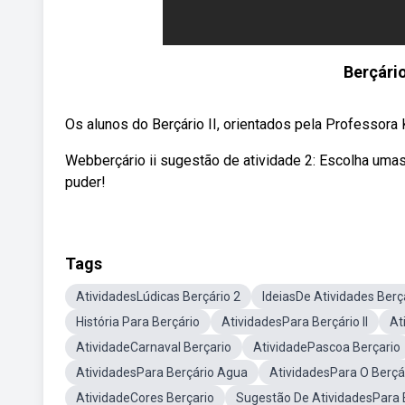
Berçário
Os alunos do Berçário II, orientados pela Professor
Webberçário ii sugestão de atividade 2: Escolha uma
puder!
Tags
AtividadesLúdicas Berçário 2
IdeiasDe Atividades Berç
História Para Berçário
AtividadesPara Berçário II
At
AtividadeCarnaval Berçario
AtividadePascoa Berçario
AtividadesPara Berçário Agua
AtividadesPara O Berçári
AtividadeCores Berçario
Sugestão De AtividadesPara 