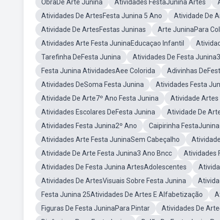
ObraDe Arte Junina
Atividades FestaJunina Artes
Atividades De ArtesFesta Junina 5 Ano
Atividade De A
Atividade De ArtesFestas Juninas
Arte JuninaPara Col
Atividades Arte Festa JuninaEducaçao Infantil
Ativida
Tarefinha DeFesta Junina
Atividades De Festa Junina
Festa Junina AtividadesAee Colorida
Adivinhas DeFes
Atividades DeSoma Festa Junina
Atividades Festa Ju
Atividade De Arte7º Ano Festa Junina
Atividade Artes
Atividades Escolares DeFesta Junina
Atividade De Art
Atividades Festa Junina2º Ano
Caipirinha FestaJunin
Atividades Arte Festa JuninaSem Cabeçalho
Atividad
Atividade De Arte Festa Junina3 Ano Bncc
Atividades 
Atividades De Festa Junina ArtesAdolescentes
Ativid
Atividades De ArtesVisuais Sobre Festa Junina
Ativid
Festa Junina 25Atividades De Artes E Alfabetização
A
Figuras De Festa JuninaPara Pintar
Atividades De Arte