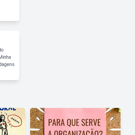
do
Minha
rdagens