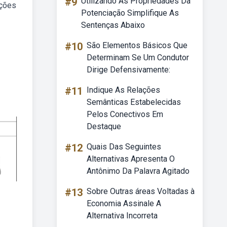
#9
Utilizando As Propriedades Da
ições
Potenciação Simplifique As
Sentenças Abaixo
#10
São Elementos Básicos Que
Determinam Se Um Condutor
Dirige Defensivamente:
#11
Indique As Relações
Semânticas Estabelecidas
Pelos Conectivos Em
Destaque
#12
Quais Das Seguintes
Alternativas Apresenta O
Antônimo Da Palavra Agitado
#13
Sobre Outras áreas Voltadas à
Economia Assinale A
Alternativa Incorreta