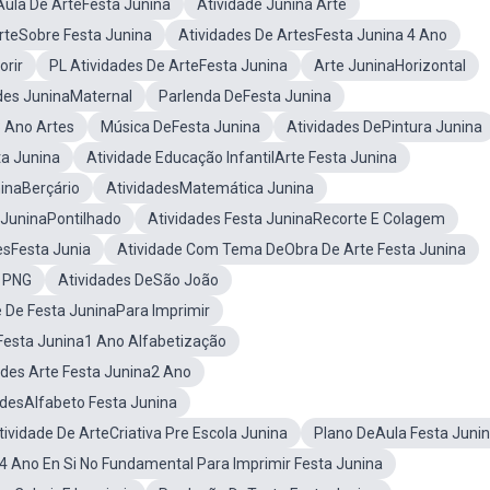
Aula De ArteFesta Junina
Atividade Junina Arte
rteSobre Festa Junina
Atividades De ArtesFesta Junina 4 Ano
orir
PL Atividades De ArteFesta Junina
Arte JuninaHorizontal
des JuninaMaternal
Parlenda DeFesta Junina
3 Ano Artes
Música DeFesta Junina
Atividades DePintura Junina
ta Junina
Atividade Educação InfantilArte Festa Junina
ninaBerçário
AtividadesMatemática Junina
 JuninaPontilhado
Atividades Festa JuninaRecorte E Colagem
esFesta Junia
Atividade Com Tema DeObra De Arte Festa Junina
a PNG
Atividades DeSão João
e De Festa JuninaPara Imprimir
Festa Junina1 Ano Alfabetização
ades Arte Festa Junina2 Ano
adesAlfabeto Festa Junina
tividade De ArteCriativa Pre Escola Junina
Plano DeAula Festa Juni
4 Ano En Si No Fundamental Para Imprimir Festa Junina