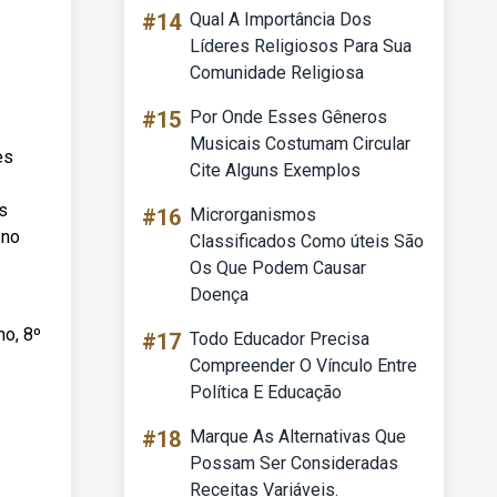
#14
Qual A Importância Dos
Líderes Religiosos Para Sua
Comunidade Religiosa
#15
Por Onde Esses Gêneros
Musicais Costumam Circular
es
Cite Alguns Exemplos
s
#16
Microrganismos
 no
Classificados Como úteis São
Os Que Podem Causar
Doença
no, 8º
#17
Todo Educador Precisa
Compreender O Vínculo Entre
Política E Educação
#18
Marque As Alternativas Que
Possam Ser Consideradas
Receitas Variáveis.