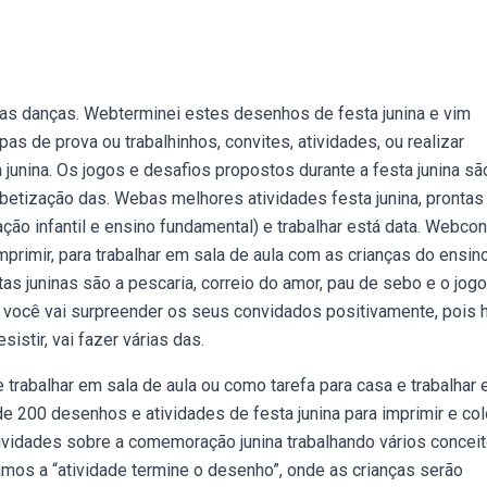
e as danças. Webterminei estes desenhos de festa junina e vim
s de prova ou trabalhinhos, convites, atividades, ou realizar
a junina. Os jogos e desafios propostos durante a festa junina sã
abetização das. Webas melhores atividades festa junina, prontas
ação infantil e ensino fundamental) e trabalhar está data. Webcon
primir, para trabalhar em sala de aula com as crianças do ensin
as juninas são a pescaria, correio do amor, pau de sebo e o jog
 você vai surpreender os seus convidados positivamente, pois 
istir, vai fazer várias das.
e trabalhar em sala de aula ou como tarefa para casa e trabalhar
e 200 desenhos e atividades de festa junina para imprimir e colo
tividades sobre a comemoração junina trabalhando vários concei
amos a “atividade termine o desenho”, onde as crianças serão