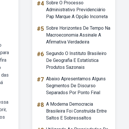
#4
Sobre O Processo
Administrativo Previdenciário
Pap Marque A Opção Incorreta
#5
Sobre Horizontes De Tempo Na
Macroeconomia Assinale A
Afirmativa Verdadeira
o
 para
#6
Segundo O Instituto Brasileiro
fira
De Geografia E Estatística
Produtos Sazonais
o
o das
#7
Abaixo Apresentamos Alguns
há
Segmentos De Discurso
Separados Por Ponto Final
 essa
#8
A Moderna Democracia
rir,
Brasileira Foi Construída Entre
tos
Saltos E Sobressaltos