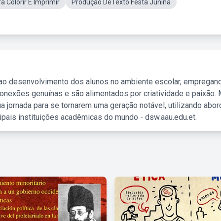
 Colorir E Imprimir
Produção DeTexto Festa Junina
 ao desenvolvimento dos alunos no ambiente escolar, empregan
nexões genuínas e são alimentados por criatividade e paixão. 
a jornada para se tornarem uma geração notável, utilizando abo
ipais instituições acadêmicas do mundo - dsw.aau.edu.et.