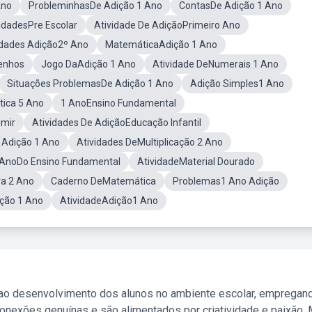
Ano
ProbleminhasDe Adição 1 Ano
ContasDe Adição 1 Ano
idadesPre Escolar
Atividade De AdiçãoPrimeiro Ano
idades Adição2º Ano
MatemáticaAdição 1 Ano
enhos
Jogo DaAdição 1 Ano
Atividade DeNumerais 1 Ano
Situações ProblemasDe Adição 1 Ano
Adição Simples1 Ano
ica 5 Ano
1 AnoEnsino Fundamental
imir
Atividades De AdiçãoEducação Infantil
 Adição 1 Ano
Atividades DeMultiplicação 2 Ano
 AnoDo Ensino Fundamental
AtividadeMaterial Dourado
a 2 Ano
Caderno DeMatemática
Problemas1 Ano Adição
ição 1 Ano
AtividadeAdição1 Ano
 ao desenvolvimento dos alunos no ambiente escolar, empregan
nexões genuínas e são alimentados por criatividade e paixão. 