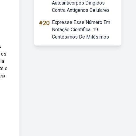
Autoanticorpos Dirigidos
Contra Antígenos Celulares
#20
Expresse Esse Número Em
Notação Científica. 19
Centésimos De Milésimos
s
 os
la
te o
eja