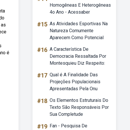
Homogêneas E Heterogêneas
nta
4o Ano - Acessaber
 do
#15
As Atividades Esportivas Na
 as
Natureza Comumente
rece
Aparecem Como Potencial
s
#16
A Característica De
ano é
Democracia Ressaltada Por
Montesquieu Diz Respeito:
#17
Qual é A Finalidade Das
Projeções Populacionais
Apresentadas Pela Onu
#18
Os Elementos Estruturais Do
Texto São Responsáveis Por
Sua Completude
#19
Fan - Pesquisa De