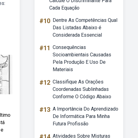
Calcule O Discriminante Para
es:
Cada Equação
#10
Dentre As Competências Qual
Das Listadas Abaixo é
Considerada Essencial
#11
Consequências
Socioambientais Causadas
Pela Produção E Uso De
Materiais
#12
Classifique As Orações
Coordenadas Sublinhadas
Conforme O Código Abaixo
#13
A Importância Do Aprendizado
ltimo
De Informática Para Minha
stá
Futura Profissão
 e
#14
Atividades Sobre Misturas