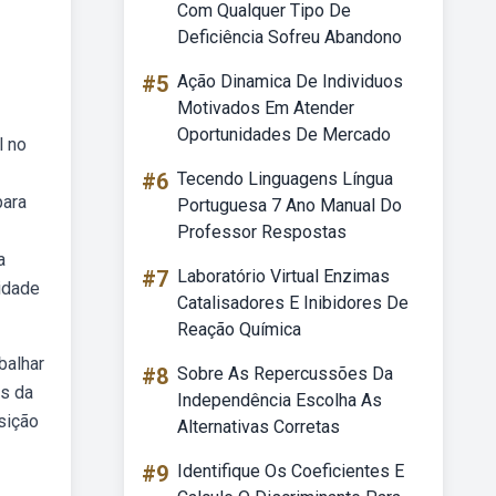
Com Qualquer Tipo De
Deficiência Sofreu Abandono
#5
Ação Dinamica De Individuos
Motivados Em Atender
Oportunidades De Mercado
l no
#6
Tecendo Linguagens Língua
para
Portuguesa 7 Ano Manual Do
Professor Respostas
a
#7
Laboratório Virtual Enzimas
vidade
Catalisadores E Inibidores De
Reação Química
balhar
#8
Sobre As Repercussões Da
os da
Independência Escolha As
sição
Alternativas Corretas
#9
Identifique Os Coeficientes E