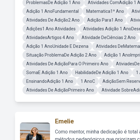
ProblemasDe Adição 1 Ano
Atividades ComAdição 1 
Adição 1 AnoFundamental
Matematica1º Ano
Ativ
Atividades De Adição2 Ano
Adição Para1 Ano
Ativ
Adições1 Ano Atividades
Atividades Adição 1 AnoDes
AtividadesArtigos 4 Ano
Atividade DeCiências 2 Ano
Adição 1 AnoUnidade E Dezena
Atividades DeMatemat
Situação ProblemaDe Adição 2 Ano
Adição 1 AnoImpr
Atividades De AdiçãoPara O Primeiro Ano
AtiviadesDe
SomaE Adição 1 Ano
HabilidadeDe Adição 1 Ano
1
EnsinandoAdição 1 Ano
1 AnoC
AdiçãoSem Reserv
Atividades De AdiçãoPrimeiro Ano
Atividade SobreAd
Emelie
Como mentor, minha dedicação é total
métodos pedagógicos que priorizam co