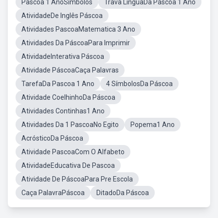
Pascoa 1 AnoSimbolos
Trava LínguaDa Páscoa 1 Ano
AtividadeDe Inglês Páscoa
Atividades PascoaMatematica 3 Ano
Atividades Da PáscoaPara Imprimir
AtividadeInterativa Páscoa
Atividade PáscoaCaça Palavras
TarefaDa Pascoa 1 Ano
4 SímbolosDa Páscoa
Atividade CoelhinhoDa Páscoa
Atividades Continhas1 Ano
Atividades Da 1 PascoaNo Egito
Popema1 Ano
AcrósticoDa Páscoa
Atividade PascoaCom O Alfabeto
AtividadeEducativa De Pascoa
Atividade De PáscoaPara Pre Escola
Caça PalavraPáscoa
DitadoDa Páscoa