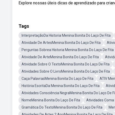
Explore nossas úteis dicas de aprendizado para crian
Tags
InterpretaçãoDa Historia Menina Bonita Do Laço De Fita
Atividade De ArtesMenina Bonita Do Laço De Fita
Ativ
Perguntas Sobrea Historia Menina Bonita Do Laço De Fita
Atividade De ArteMenina Bonita Do Laço De Fita
Ativi
Atividade Sobre O TextoMenina Bonita Do Laço De Fita
Atividades Sobre O LivroMenina Bonita Do Laço De Fita
Caça PalavrasMenina Bonita Do Laço De Fita
ATIV Meni
História EscritaDa Menina Bonita Do Laço De Fita
Ativi
Atividades Consciência NegraMenina Bonita Do Laço De Fi
NomeMenina Bonita Do Laço De Fita
Atividades Coma H
Gramática Do TextoMenina Bonita Do Laço De Fita
Men
Atividades De Artes 2 AnoMenina Bonita De Laço De Fita