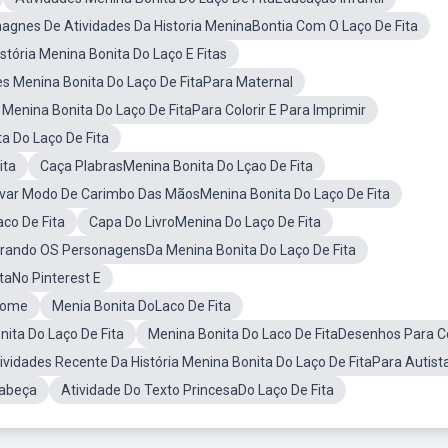
agnes De Atividades Da Historia MeninaBontia Com O Laço De Fita
stória Menina Bonita Do Laço E Fitas
es Menina Bonita Do Laço De FitaPara Maternal
Menina Bonita Do Laço De FitaPara Colorir E Para Imprimir
a Do Laço De Fita
ita
Caça PlabrasMenina Bonita Do Lçao De Fita
ivar Modo De Carimbo Das MãosMenina Bonita Do Laço De Fita
co De Fita
Capa Do LivroMenina Do Laço De Fita
rando OS PersonagensDa Menina Bonita Do Laço De Fita
taNo Pinterest E
 Nome
Menia Bonita DoLaco De Fita
ita Do Laço De Fita
Menina Bonita Do Laco De FitaDesenhos Para Co
ividades Recente Da História Menina Bonita Do Laço De FitaPara Autist
Cabeça
Atividade Do Texto PrincesaDo Laço De Fita