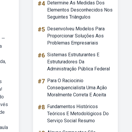
#4
Determine As Medidas Dos
Elementos Desconhecidos Nos
Seguintes Triângulos
#5
Desenvolveu Modelos Para
Proporcionar Soluções Aos
b —
Problemas Empresariais
a
#6
Sistemas Estruturantes E
da,
Estruturadores Da
Administração Pública Federal
#7
Para O Raciocinio
s
Consequencialista Uma Ação
a!
Moralmente Correta E Aceita
do
avés
#8
Fundamentos Históricos
 de
Teóricos E Metodológicos Do
Serviço Social Resumo
aula