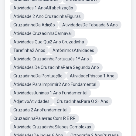
Atividades 1 AnoAlfabetização
Atividade 2 Ano CruzadinhaFiguras
CruzadinhaDa Adição
AtividadesDe Tabuada 6 Ano
Atividade CruzadinhaCarnaval
Atividades Que Qui2 Ano Cruzadinha
Tarefinha2 Anos
AntônimosAtividades
Atividade CruzadinhaPortuguês 1º Ano
Atividades De CruzadinhaPara Segundo Ano
CruzadinhaDa Pontuação
AtividadePáscoa 1 Ano
Atividade Para Imprimir2 Ano Fundamental
AtividadesJuninas 1 Ano Fundamental
AdjetivoAtividades
CruzadinhasPara O 2º Ano
Cruzada 2 AnoFundamental
CruzadinhaPalavras Com R E RR
Atividade CruzadinhaSílabas Complexas
AtividadesDe Ingles 6 Ano
Ortografia 2 AnoCruzada