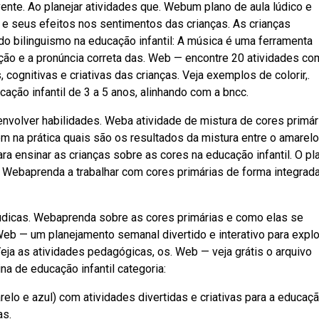
ente. Ao planejar atividades que. Webum plano de aula lúdico e
s e seus efeitos nos sentimentos das crianças. As crianças
do bilinguismo na educação infantil: A música é uma ferramenta
ação e a pronúncia correta das. Web — encontre 20 atividades co
 cognitivas e criativas das crianças. Veja exemplos de colorir,.
ção infantil de 3 a 5 anos, alinhando com a bncc.
senvolver habilidades. Weba atividade de mistura de cores primár
m na prática quais são os resultados da mistura entre o amarelo
ara ensinar as crianças sobre as cores na educação infantil. O pl
a. Webaprenda a trabalhar com cores primárias de forma integrad
lúdicas. Webaprenda sobre as cores primárias e como elas se
eb — um planejamento semanal divertido e interativo para explo
Veja as atividades pedagógicas, os. Web — veja grátis o arquivo
na de educação infantil categoria:
lo e azul) com atividades divertidas e criativas para a educaç
as.