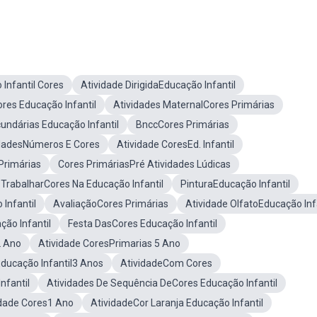
Infantil Cores
Atividade DirigidaEducação Infantil
res Educação Infantil
Atividades MaternalCores Primárias
undárias Educação Infantil
BnccCores Primárias
idadesNúmeros E Cores
Atividade CoresEd. Infantil
Primárias
Cores PrimáriasPré Atividades Lúdicas
 TrabalharCores Na Educação Infantil
PinturaEducação Infantil
Infantil
AvaliaçãoCores Primárias
Atividade OlfatoEducação Inf
ão Infantil
Festa DasCores Educação Infantil
2 Ano
Atividade CoresPrimarias 5 Ano
Educação Infantil3 Anos
AtividadeCom Cores
nfantil
Atividades De Sequência DeCores Educação Infantil
idade Cores1 Ano
AtividadeCor Laranja Educação Infantil