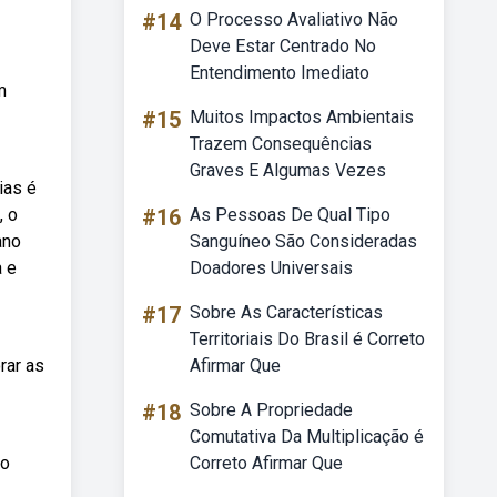
#14
O Processo Avaliativo Não
Deve Estar Centrado No
Entendimento Imediato
m
#15
Muitos Impactos Ambientais
Trazem Consequências
Graves E Algumas Vezes
ias é
, o
#16
As Pessoas De Qual Tipo
ano
Sanguíneo São Consideradas
a e
Doadores Universais
#17
Sobre As Características
Territoriais Do Brasil é Correto
rar as
Afirmar Que
#18
Sobre A Propriedade
Comutativa Da Multiplicação é
ão
Correto Afirmar Que