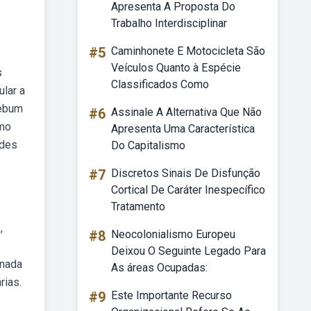
Apresenta A Proposta Do
Trabalho Interdisciplinar
#5
Caminhonete E Motocicleta São
Veículos Quanto à Espécie
s
Classificados Como
lar a
Webum
#6
Assinale A Alternativa Que Não
omo
Apresenta Uma Característica
ades
Do Capitalismo
#7
Discretos Sinais De Disfunção
Cortical De Caráter Inespecífico
Tratamento
,
#8
Neocolonialismo Europeu
Deixou O Seguinte Legado Para
inada
As áreas Ocupadas:
rias.
#9
Este Importante Recurso