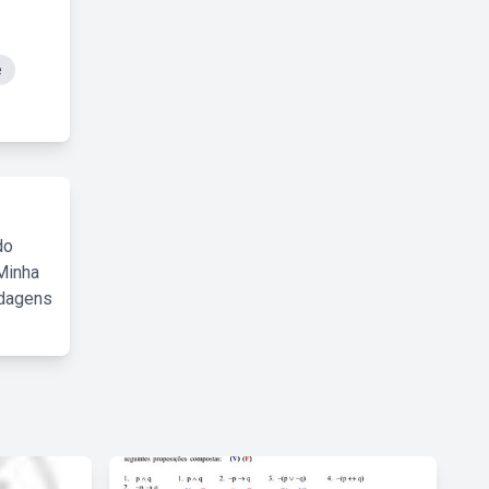
e
do
Minha
rdagens