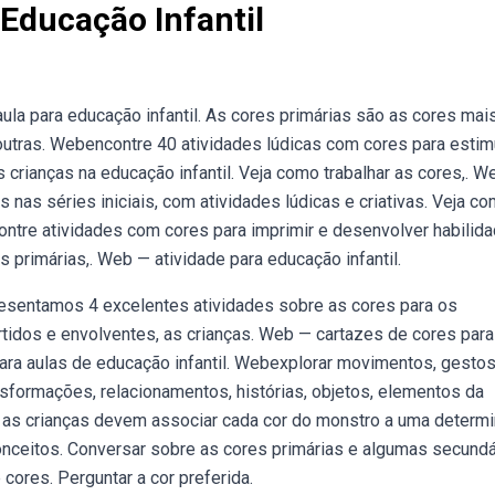
 Educação Infantil
la para educação infantil. As cores primárias são as cores mai
utras. Webencontre 40 atividades lúdicas com cores para estimu
 crianças na educação infantil. Veja como trabalhar as cores,. 
 nas séries iniciais, com atividades lúdicas e criativas. Veja c
contre atividades com cores para imprimir e desenvolver habilid
s primárias,. Web — atividade para educação infantil.
esentamos 4 excelentes atividades sobre as cores para os
rtidos e envolventes, as crianças. Web — cartazes de cores para
 para aulas de educação infantil. Webexplorar movimentos, gestos
nsformações, relacionamentos, histórias, objetos, elementos da
e as crianças devem associar cada cor do monstro a uma determ
ceitos. Conversar sobre as cores primárias e algumas secundá
cores. Perguntar a cor preferida.