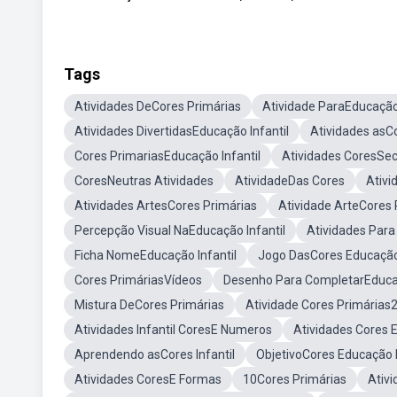
Tags
Atividades DeCores Primárias
Atividade ParaEducação 
Atividades DivertidasEducação Infantil
Atividades asCo
Cores PrimariasEducação Infantil
Atividades CoresSec
CoresNeutras Atividades
AtividadeDas Cores
Ativ
Atividades ArtesCores Primárias
Atividade ArteCores 
Percepção Visual NaEducação Infantil
Atividades Para
Ficha NomeEducação Infantil
Jogo DasCores Educação 
Cores PrimáriasVídeos
Desenho Para CompletarEducaç
Mistura DeCores Primárias
Atividade Cores Primárias
Atividades Infantil CoresE Numeros
Atividades Cores 
Aprendendo asCores Infantil
ObjetivoCores Educação I
Atividades CoresE Formas
10Cores Primárias
Ativ