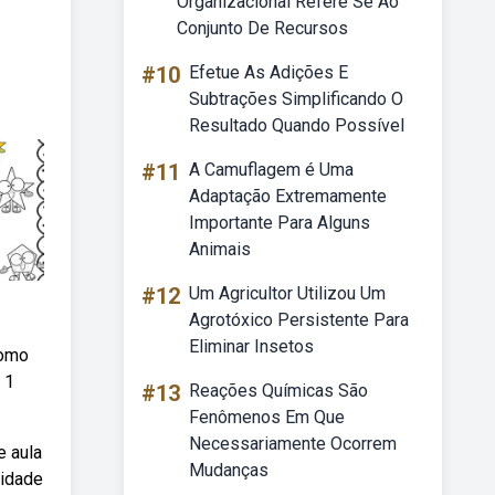
Organizacional Refere Se Ao
Conjunto De Recursos
#10
Efetue As Adições E
Subtrações Simplificando O
Resultado Quando Possível
#11
A Camuflagem é Uma
Adaptação Extremamente
Importante Para Alguns
Animais
#12
Um Agricultor Utilizou Um
Agrotóxico Persistente Para
Eliminar Insetos
como
 1
#13
Reações Químicas São
Fenômenos Em Que
Necessariamente Ocorrem
e aula
Mudanças
nidade