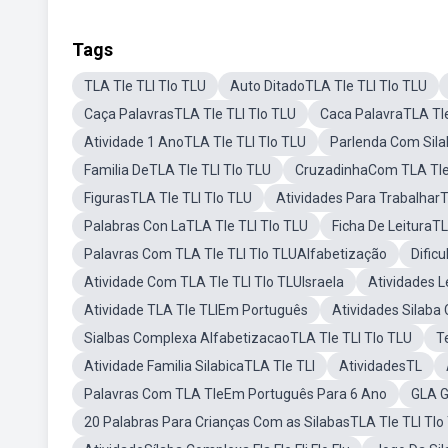
Tags
TLA Tle TLI Tlo TLU
Auto DitadoTLA Tle TLI Tlo TLU
Caça PalavrasTLA Tle TLI Tlo TLU
Caca PalavraTLA Tle
Atividade 1 AnoTLA Tle TLI Tlo TLU
Parlenda Com Sila
Familia DeTLA Tle TLI Tlo TLU
CruzadinhaCom TLA Tle 
FigurasTLA Tle TLI Tlo TLU
Atividades Para TrabalharT
Palabras Con LaTLA Tle TLI Tlo TLU
Ficha De LeituraTL
Palavras Com TLA Tle TLI Tlo TLUAlfabetização
Dific
Atividade Com TLA Tle TLI Tlo TLUIsraela
Atividades L
Atividade TLA Tle TLIEm Português
Atividades Silaba
Sialbas Complexa AlfabetizacaoTLA Tle TLI Tlo TLU
T
Atividade Familia SilabicaTLA Tle TLI
AtividadesTL
Palavras Com TLA TleEm Português Para 6 Ano
GLA G
20 Palabras Para Crianças Com as SilabasTLA Tle TLI Tlo