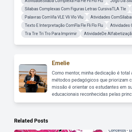
AtividadeSílaba Complexa Fla Fle Fli Flo Flu
Jogo Da Sil
Silabas Complexas Com Figuras Letras CursivaTLA Tle
Palavras ComVla VLE Vli Vlo Vlu
Atividades ComSílaba
Texto E Interpretação ComFla Fle Fli Flo Flu
Atividades
Tra Tre Tri Tro Para Imprimir
AtividadeDe Alfabetizaçã
Emelie
Como mentor, minha dedicação é total
métodos pedagógicos que priorizam co
missão é orientar os estudantes em su
educacionais reconhecidas pelas princ
Related Posts