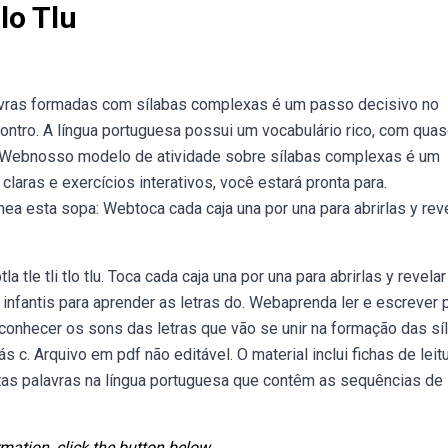
lo Tlu
lavras formadas com sílabas complexas é um passo decisivo no
contro. A língua portuguesa possui um vocabulário rico, com qua
i. Webnosso modelo de atividade sobre sílabas complexas é um
claras e exercícios interativos, você estará pronta para.
ea esta sopa: Webtoca cada caja una por una para abrirlas y reve
la tle tli tlo tlu. Toca cada caja una por una para abrirlas y revelar
infantis para aprender as letras do. Webaprenda ler e escrever 
conhecer os sons das letras que vão se unir na formação das sí
s c. Arquivo em pdf não editável. O material inclui fichas de leitu
tas palavras na língua portuguesa que contêm as sequências de 
mation, click the button below.