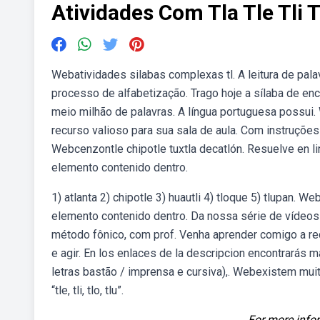
Atividades Com Tla Tle Tli T
Webatividades silabas complexas tl. A leitura de pa
processo de alfabetização. Trago hoje a sílaba de en
meio milhão de palavras. A língua portuguesa possu
recurso valioso para sua sala de aula. Com instruções 
Webcenzontle chipotle tuxtla decatlón. Resuelve en lin
elemento contenido dentro.
1) atlanta 2) chipotle 3) huautli 4) tloque 5) tlupan. Webt
elemento contenido dentro. Da nossa série de vídeos 
método fônico, com prof. Venha aprender comigo a re
e agir. En los enlaces de la descripcion encontrarás má
letras bastão / imprensa e cursiva),. Webexistem mui
“tle, tli, tlo, tlu”.
For more infor