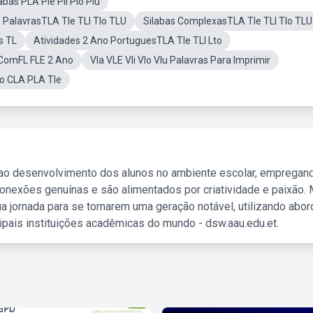
abas PLA Ple Pli Plo Plu
PalavrasTLA Tle TLI Tlo TLU
Silabas ComplexasTLA Tle TLI Tlo TLU
s TL
Atividades 2 Ano PortuguesTLA Tle TLI Lto
 ComFL FLE 2 Ano
Vla VLE Vli Vlo Vlu Palavras Para Imprimir
o CLA PLA Tle
 ao desenvolvimento dos alunos no ambiente escolar, empregan
nexões genuínas e são alimentados por criatividade e paixão. 
a jornada para se tornarem uma geração notável, utilizando abo
ipais instituições acadêmicas do mundo - dsw.aau.edu.et.