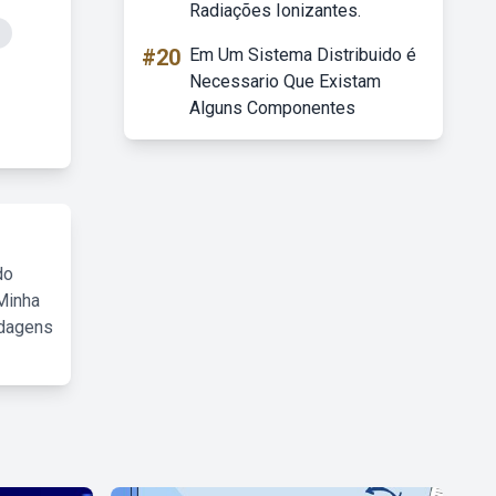
Radiações Ionizantes.
#20
Em Um Sistema Distribuido é
Necessario Que Existam
Alguns Componentes
do
Minha
rdagens