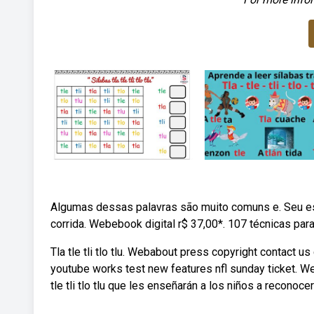
Algumas dessas palavras são muito comuns e. Seu espor
corrida. Webebook digital r$ 37,00*. 107 técnicas par
Tla tle tli tlo tlu. Webabout press copyright contact 
youtube works test new features nfl sunday ticket. W
tle tli tlo tlu que les enseñarán a los niños a reconoce