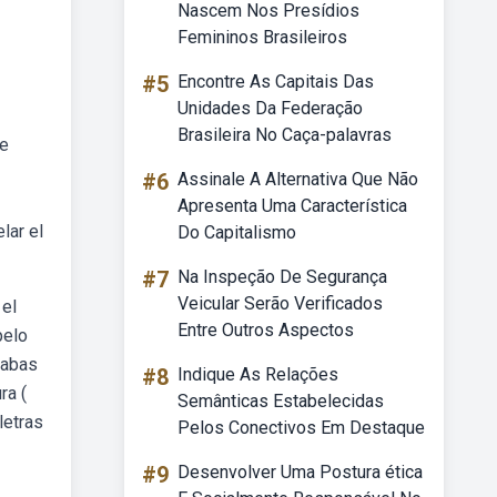
Nascem Nos Presídios
Femininos Brasileiros
#5
Encontre As Capitais Das
Unidades Da Federação
Brasileira No Caça-palavras
se
#6
Assinale A Alternativa Que Não
Apresenta Uma Característica
lar el
Do Capitalismo
#7
Na Inspeção De Segurança
Veicular Serão Verificados
 el
Entre Outros Aspectos
pelo
labas
#8
Indique As Relações
ra (
Semânticas Estabelecidas
letras
Pelos Conectivos Em Destaque
#9
Desenvolver Uma Postura ética