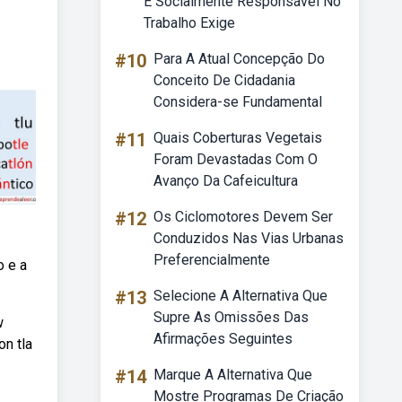
E Socialmente Responsável No
Trabalho Exige
#10
Para A Atual Concepção Do
Conceito De Cidadania
Considera-se Fundamental
#11
Quais Coberturas Vegetais
Foram Devastadas Com O
Avanço Da Cafeicultura
#12
Os Ciclomotores Devem Ser
Conduzidos Nas Vias Urbanas
Preferencialmente
o e a
#13
Selecione A Alternativa Que
Supre As Omissões Das
w
Afirmações Seguintes
on tla
#14
Marque A Alternativa Que
Mostre Programas De Criação