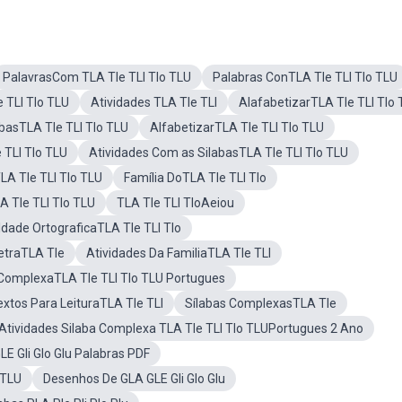
PalavrasCom TLA Tle TLI Tlo TLU
Palabras ConTLA Tle TLI Tlo TLU
 TLI Tlo TLU
Atividades TLA Tle TLI
AlafabetizarTLA Tle TLI Tlo
basTLA Tle TLI Tlo TLU
AlfabetizarTLA Tle TLI Tlo TLU
TLI Tlo TLU
Atividades Com as SilabasTLA Tle TLI Tlo TLU
LA Tle TLI Tlo TLU
Família DoTLA Tle TLI Tlo
A Tle TLI Tlo TLU
TLA Tle TLI TloAeiou
uldade OrtograficaTLA Tle TLI Tlo
etraTLA Tle
Atividades Da FamiliaTLA Tle TLI
 ComplexaTLA Tle TLI Tlo TLU Portugues
extos Para LeituraTLA Tle TLI
Sílabas ComplexasTLA Tle
Atividades Silaba Complexa TLA Tle TLI Tlo TLUPortugues 2 Ano
LE Gli Glo Glu Palabras PDF
 TLU
Desenhos De GLA GLE Gli Glo Glu