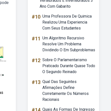
Vertebrados E Invertebrados 3
 pode
Ano Com Gabarito
#10
Uma Professora De Quimica
Realizou Uma Experiencia
Com Seus Estudantes
#11
Um Algoritmo Recursivo
Resolve Um Problema
Dividindo O Em Subproblemas
#12
Sobre O Parlamentarismo
Praticado Durante Quase Todo
O Segundo Reinado
#13
Qual Das Seguintes
Afirmações Define
as
Corretamente Os Números
Racionais
#14
Quais As Formas De Ingresso