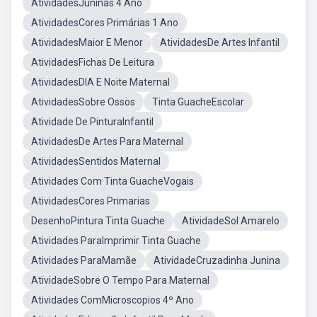
AtividadesJuninas 4 Ano
AtividadesCores Primárias 1 Ano
AtividadesMaior E Menor
AtividadesDe Artes Infantil
AtividadesFichas De Leitura
AtividadesDIA E Noite Maternal
AtividadesSobre Ossos
Tinta GuacheEscolar
Atividade De PinturaInfantil
AtividadesDe Artes Para Maternal
AtividadesSentidos Maternal
Atividades Com Tinta GuacheVogais
AtividadesCores Primarias
DesenhoPintura Tinta Guache
AtividadeSol Amarelo
Atividades ParaImprimir Tinta Guache
Atividades ParaMamãe
AtividadeCruzadinha Junina
AtividadeSobre O Tempo Para Maternal
Atividades ComMicroscopios 4º Ano