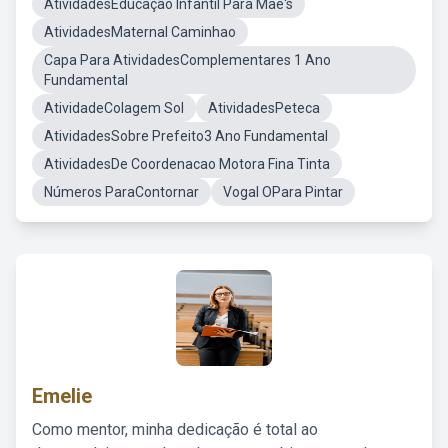
AtividadesEducação Infantil Para Mae's
AtividadesMaternal Caminhao
Capa Para AtividadesComplementares 1 Ano
Fundamental
AtividadeColagem Sol
AtividadesPeteca
AtividadesSobre Prefeito3 Ano Fundamental
AtividadesDe Coordenacao Motora Fina Tinta
Números ParaContornar
Vogal OPara Pintar
Emelie
Como mentor, minha dedicação é total ao