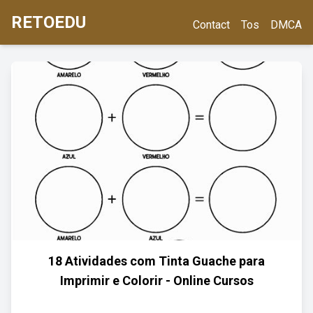
RETOEDU
Contact
Tos
DMCA
18 Atividades com Tinta Guache para
Imprimir e Colorir - Online Cursos