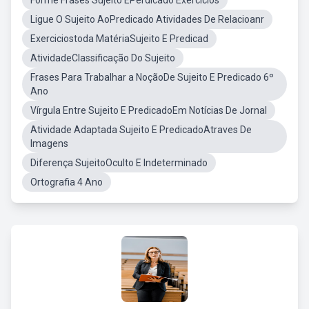
Forme Frases Sujeito EPerdicado Exercicios
Ligue O Sujeito AoPredicado Atividades De Relacioanr
Exerciciostoda MatériaSujeito E Predicad
AtividadeClassificação Do Sujeito
Frases Para Trabalhar a NoçãoDe Sujeito E Predicado 6º
Ano
Vírgula Entre Sujeito E PredicadoEm Notícias De Jornal
Atividade Adaptada Sujeito E PredicadoAtraves De
Imagens
Diferença SujeitoOculto E Indeterminado
Ortografia 4 Ano