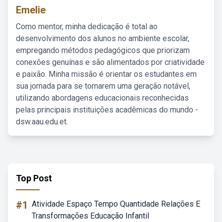
Emelie
Como mentor, minha dedicação é total ao
desenvolvimento dos alunos no ambiente escolar,
empregando métodos pedagógicos que priorizam
conexões genuínas e são alimentados por criatividade
e paixão. Minha missão é orientar os estudantes em
sua jornada para se tornarem uma geração notável,
utilizando abordagens educacionais reconhecidas
pelas principais instituições acadêmicas do mundo -
dsw.aau.edu.et.
Top Post
#1
Atividade Espaço Tempo Quantidade Relações E
Transformações Educação Infantil