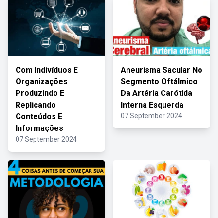
Com Indivíduos E
Aneurisma Sacular No
Organizações
Segmento Oftálmico
Produzindo E
Da Artéria Carótida
Replicando
Interna Esquerda
Conteúdos E
07 September 2024
Informações
07 September 2024