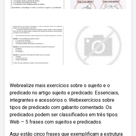
Webrealize mais exercícios sobre o sujeito e o
predicado no artigo sujeito e predicado: Essenciais,
integrantes e acessórios o. Webexercícios sobre
tipos de predicado com gabarito comentado. Os
predicados podem ser classificados em três tipos:
Web — 5 frases com sujeitos e predicados.
Aqui estão cinco frases que exemplificam a estrutura