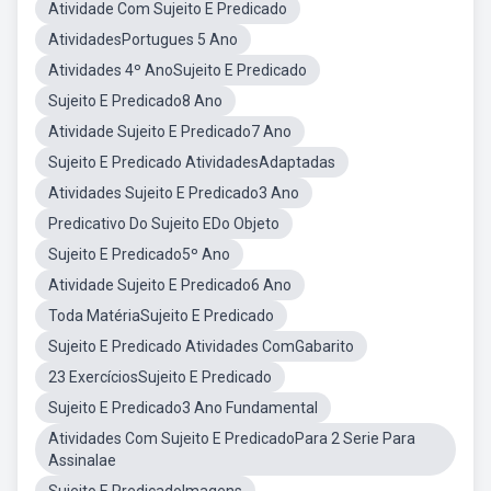
Atividade Com Sujeito E Predicado
AtividadesPortugues 5 Ano
Atividades 4º AnoSujeito E Predicado
Sujeito E Predicado8 Ano
Atividade Sujeito E Predicado7 Ano
Sujeito E Predicado AtividadesAdaptadas
Atividades Sujeito E Predicado3 Ano
Predicativo Do Sujeito EDo Objeto
Sujeito E Predicado5º Ano
Atividade Sujeito E Predicado6 Ano
Toda MatériaSujeito E Predicado
Sujeito E Predicado Atividades ComGabarito
23 ExercíciosSujeito E Predicado
Sujeito E Predicado3 Ano Fundamental
Atividades Com Sujeito E PredicadoPara 2 Serie Para
Assinalae