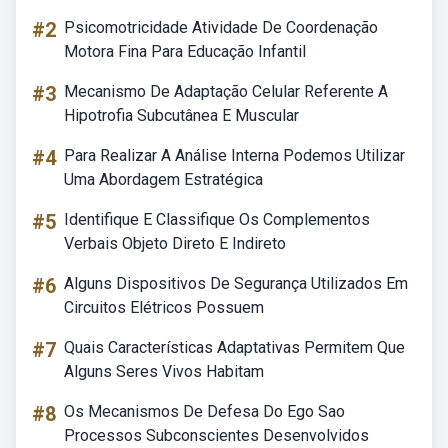
#2
Psicomotricidade Atividade De Coordenação
Motora Fina Para Educação Infantil
#3
Mecanismo De Adaptação Celular Referente A
Hipotrofia Subcutânea E Muscular
#4
Para Realizar A Análise Interna Podemos Utilizar
Uma Abordagem Estratégica
#5
Identifique E Classifique Os Complementos
Verbais Objeto Direto E Indireto
#6
Alguns Dispositivos De Segurança Utilizados Em
Circuitos Elétricos Possuem
#7
Quais Características Adaptativas Permitem Que
Alguns Seres Vivos Habitam
#8
Os Mecanismos De Defesa Do Ego Sao
Processos Subconscientes Desenvolvidos