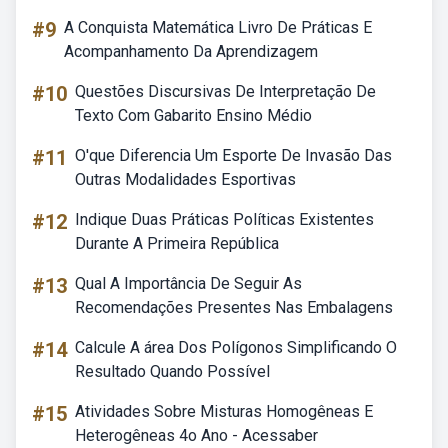
#9
A Conquista Matemática Livro De Práticas E
Acompanhamento Da Aprendizagem
#10
Questões Discursivas De Interpretação De
Texto Com Gabarito Ensino Médio
#11
O'que Diferencia Um Esporte De Invasão Das
Outras Modalidades Esportivas
#12
Indique Duas Práticas Políticas Existentes
Durante A Primeira República
#13
Qual A Importância De Seguir As
Recomendações Presentes Nas Embalagens
#14
Calcule A área Dos Polígonos Simplificando O
Resultado Quando Possível
#15
Atividades Sobre Misturas Homogêneas E
Heterogêneas 4o Ano - Acessaber