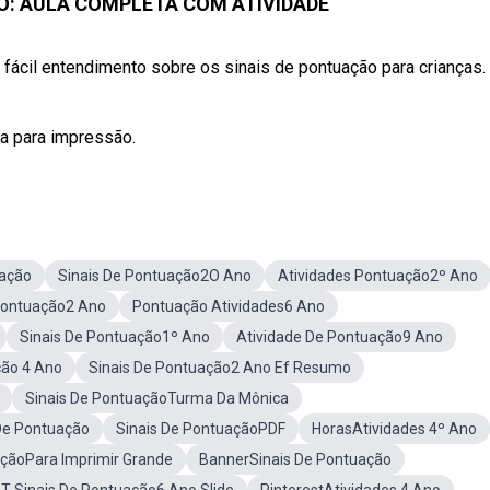
O: AULA COMPLETA COM ATIVIDADE
fácil entendimento sobre os sinais de pontuação para crianças.
ta para impressão.
uação
Sinais De Pontuação2O Ano
Atividades Pontuação2º Ano
Pontuação2 Ano
Pontuação Atividades6 Ano
Sinais De Pontuação1º Ano
Atividade De Pontuação9 Ano
ão 4 Ano
Sinais De Pontuação2 Ano Ef Resumo
Sinais De PontuaçãoTurma Da Mônica
De Pontuação
Sinais De PontuaçãoPDF
HorasAtividades 4º Ano
açãoPara Imprimir Grande
BannerSinais De Pontuação