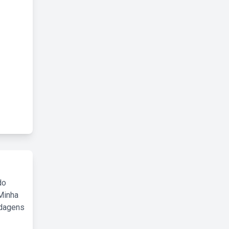
do
Minha
rdagens