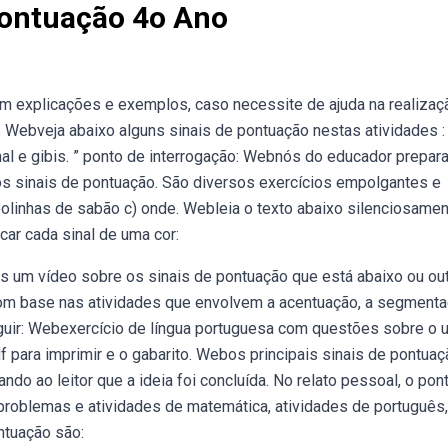
Pontuação 4o Ano
om explicações e exemplos, caso necessite de ajuda na realizaç
 Webveja abaixo alguns sinais de pontuação nestas atividades :
ornal e gibis. ” ponto de interrogação: Webnós do educador prepa
os sinais de pontuação. São diversos exercícios empolgantes e
 bolinhas de sabão c) onde. Webleia o texto abaixo silenciosamen
car cada sinal de uma cor:
 um vídeo sobre os sinais de pontuação que está abaixo ou ou
com base nas atividades que envolvem a acentuação, a segment
eguir: Webexercício de língua portuguesa com questões sobre o 
f para imprimir e o gabarito. Webos principais sinais de pontuaç
ando ao leitor que a ideia foi concluída. No relato pessoal, o pont
 problemas e atividades de matemática, atividades de português,
ntuação são: