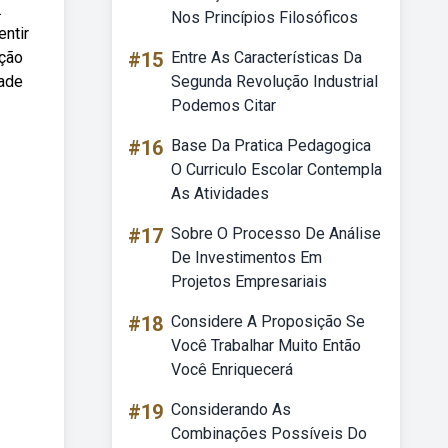
.
Nos Princípios Filosóficos
ntir
ação
#15
Entre As Características Da
dade
Segunda Revolução Industrial
Podemos Citar
#16
Base Da Pratica Pedagogica
O Curriculo Escolar Contempla
As Atividades
#17
Sobre O Processo De Análise
De Investimentos Em
Projetos Empresariais
#18
Considere A Proposição Se
Você Trabalhar Muito Então
Você Enriquecerá
#19
Considerando As
Combinações Possíveis Do