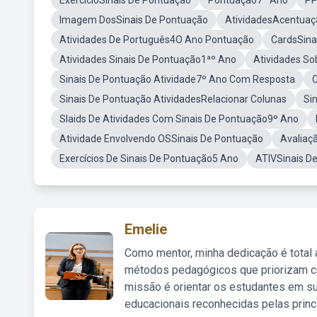
ExercícioSinais De Pontuação
Pontuação7º Ano
PP
Imagem DosSinais De Pontuação
AtividadesAcentuaç
Atividades De Português4O Ano Pontuação
CardsSina
Atividades Sinais De Pontuação1ªº Ano
Atividades So
Sinais De Pontuação Atividade7º Ano Com Resposta
C
Sinais De Pontuação AtividadesRelacionar Colunas
Si
Slaids De Atividades Com Sinais De Pontuação9º Ano
Atividade Envolvendo OSSinais De Pontuação
Avaliaç
Exercícios De Sinais De Pontuação5 Ano
ATIVSinais D
Emelie
Como mentor, minha dedicação é total
métodos pedagógicos que priorizam co
missão é orientar os estudantes em su
educacionais reconhecidas pelas princ