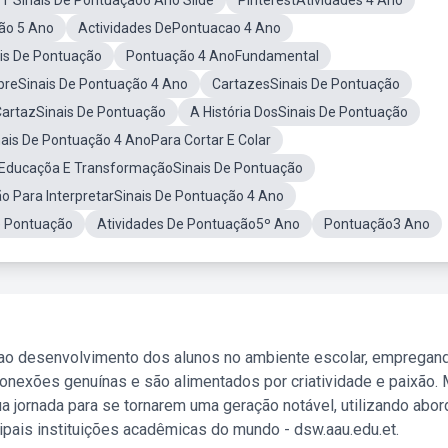
T Sinais De Pontuação6 Ano Slide
PinterestAtividades 4 Ano
ão 5 Ano
Actividades DePontuacao 4 Ano
is De Pontuação
Pontuação 4 AnoFundamental
breSinais De Pontuação 4 Ano
CartazesSinais De Pontuação
artazSinais De Pontuação
A História DosSinais De Pontuação
nais De Pontuação 4 AnoPara Cortar E Colar
Educaçõa E TransformaçãoSinais De Pontuação
ão Para InterpretarSinais De Pontuação 4 Ano
e Pontuação
Atividades De Pontuação5º Ano
Pontuação3 Ano
 ao desenvolvimento dos alunos no ambiente escolar, empregan
nexões genuínas e são alimentados por criatividade e paixão. 
a jornada para se tornarem uma geração notável, utilizando abo
ipais instituições acadêmicas do mundo - dsw.aau.edu.et.