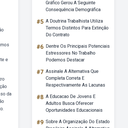
Gráfico Gerou A Seguinte
Consequência Demográfica
#5
A Doutrina Trabalhista Utiliza
Termos Distintos Para Extinção
ão
Do Contrato
ramos
#6
Dentre Os Principais Potenciais
Estressores No Trabalho
te e
Podemos Destacar
#7
Assinale A Alternativa Que
Completa Correta E
tro
Respectivamente As Lacunas
ação
uso da
#8
A Educacao De Jovens E
ão
Adultos Busca Oferecer
o.
Oportunidades Educacionais
#9
Sobre A Organização Do Estado