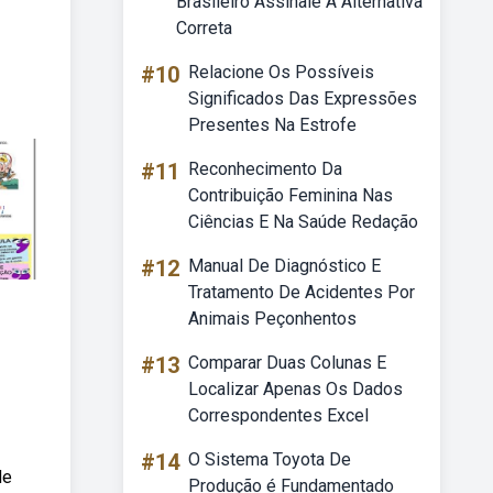
Brasileiro Assinale A Alternativa
Correta
#10
Relacione Os Possíveis
Significados Das Expressões
Presentes Na Estrofe
#11
Reconhecimento Da
Contribuição Feminina Nas
Ciências E Na Saúde Redação
#12
Manual De Diagnóstico E
Tratamento De Acidentes Por
Animais Peçonhentos
#13
Comparar Duas Colunas E
Localizar Apenas Os Dados
Correspondentes Excel
#14
O Sistema Toyota De
de
Produção é Fundamentado