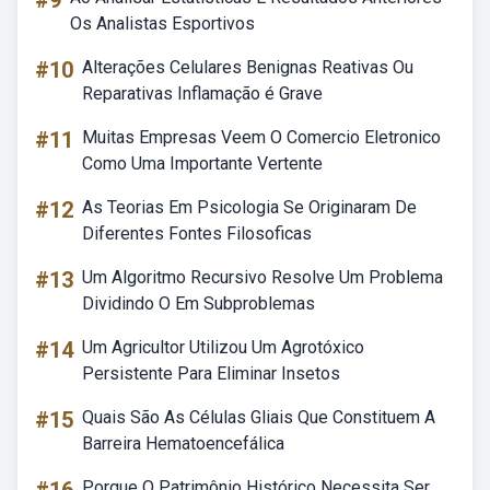
#9
Os Analistas Esportivos
#10
Alterações Celulares Benignas Reativas Ou
Reparativas Inflamação é Grave
#11
Muitas Empresas Veem O Comercio Eletronico
Como Uma Importante Vertente
#12
As Teorias Em Psicologia Se Originaram De
Diferentes Fontes Filosoficas
#13
Um Algoritmo Recursivo Resolve Um Problema
Dividindo O Em Subproblemas
#14
Um Agricultor Utilizou Um Agrotóxico
Persistente Para Eliminar Insetos
#15
Quais São As Células Gliais Que Constituem A
Barreira Hematoencefálica
Porque O Patrimônio Histórico Necessita Ser