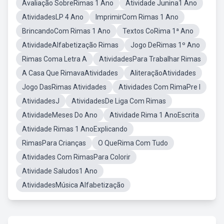
Avaliação SobreRimas 1 Ano
Atividade Junina1 Ano
AtividadesLP 4 Ano
ImprimirCom Rimas 1 Ano
BrincandoCom Rimas 1 Ano
Textos CoRima 1ª Ano
AtividadeAlfabetização Rimas
Jogo DeRimas 1º Ano
Rimas Coma Letra A
AtividadesPara Trabalhar Rimas
A Casa Que RimavaAtividades
AliteraçãoAtividades
Jogo DasRimas Atividades
Atividades Com RimaPre I
AtividadesJ
AtividadesDe Liga Com Rimas
AtividadeMeses Do Ano
Atividade Rima 1 AnoEscrita
Atividade Rimas 1 AnoExplicando
RimasPara Crianças
O QueRima Com Tudo
Atividades Com RimasPara Colorir
Atividade Saludos1 Ano
AtividadesMúsica Alfabetização