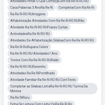
Atividades Pintar O Que ComeçaCom Ra Re Ri RO RU
Caca Palavras 3 AnoRa Re Ri
CompletarCom Ra Re Ri
Ra Re Ri RO RUImagens
Alfabetização Atividades Com Ra Re Ri RO RURão
Atividade Ra Re Ri RO RUFrases Curtas
ActividadesRa Re Ri RO RU
Atividades De Alfabetização SilabasCom Ra Re Ri RO RU
Ra Re Ri RoRupara Colorir
Ra Re Ri RO RU Atividades1 Ano
Textos Com Ra Re Ri RO RURaão
Ra Re Ri RO RUDesenho
Atividades Ra Re RiPontilhado
Atividade Familiar Ra Re Ri RO RU ComTexto
Completar as Silabas LetraRa Re Ri RO RU Turma Da
Monica
Ra Re RiRoru
Ficha De Leitura Com Leitur DoRa Re Ri Ro