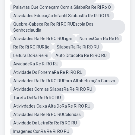
Palavras Que Começam Com a SílabaRa Re Ri Ro O
Atividades Educação Infantil SilabasRa Re Ri RO RU
Quebra-Cabeça Ra Re Ri RO RUEscola Dos
Sonhosclaudia
Atividades Ra Re Ri RO RULigar
NomesCom Ra Re Ri
Ra Re Ri RO RURão
SílabasRa Re Ri RO RU
Leitura DoRa Re Ri
Auto DitadoRa Re Ri RO RU
AividadeRa Re Ri RO RU
Atividade Do FonemaRa Re Ri RO RU
Atividades Ra Re Ri RO RUPara Alfabetização Cursivo
Atividades Com as SílabasRa Re Ri RO RU
Tarefa DeRa Re Ri RO RU
Ativivdades Caixa Alta DoRa Re Ri RO RU
Atividades Ra Re Ri RO RUColoridas
Atividade Da LetraRa Re Ri RO RU
Imagenes ConRa Re Ri RO RU