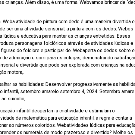
 das crianças. Além disso, é uma forma. Webvamos brincar de “de
. Weba atividade de pintura com dedo é uma maneira divertida e
m de ser uma atividade sensorial, a pintura com os dedos. Webos
 lúdica e educativa para manter as crianças entretidas. Esses
oduza personagens folclóricos através de atividades lúdicas e
iguras do folclore e participar de. Webaperta os dedos sobre e
ão de admiração e sorri para os colegas, demonstrando satisfaç
nsorial e divertida que pode ser explorada com crianças na edu
ção motora,.
abalhar as habilidades: Desenvolver progressivamente as habili
ão infantil, setembro amarelo setembro 4, 2024. Setembro amare
o suicídio,.
ucação infantil despertam a criatividade e estimulam o
idade de matemática para educação infantil, a regra é contar a
nar ao números coloridos. Webatividades lúdicas para educaçã
l aprender os numerais de modo prazeroso e divertido? Molhe os