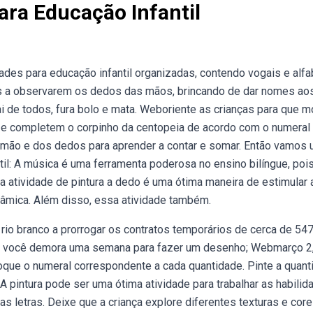
ra Educação Infantil
ades para educação infantil organizadas, contendo vogais e alfa
os a observarem os dedos das mãos, brincando de dar nomes ao
i de todos, fura bolo e mata. Weboriente as crianças para que 
o e completem o corpinho da centopeia de acordo com o numeral 
 mão e dos dedos para aprender a contar e somar. Então vamos 
il: A música é uma ferramenta poderosa no ensino bilíngue, poi
a atividade de pintura a dedo é uma ótima maneira de estimular 
inâmica. Além disso, essa atividade também.
de rio branco a prorrogar os contratos temporários de cerca de 54
o, e você demora uma semana para fazer um desenho; Webmarço 2
que o numeral correspondente a cada quantidade. Pinte a quant
A pintura pode ser uma ótima atividade para trabalhar as habilid
 letras. Deixe que a criança explore diferentes texturas e cor