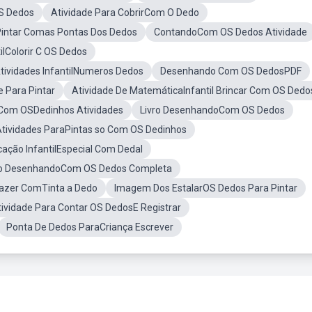
S Dedos
Atividade Para CobrirCom O Dedo
Pintar Comas Pontas Dos Dedos
ContandoCom OS Dedos Atividade
ilColorir C OS Dedos
tividades InfantilNumeros Dedos
Desenhando Com OS DedosPDF
 Para Pintar
Atividade De MatemáticaInfantil Brincar Com OS Dedo
Com OSDedinhos Atividades
Livro DesenhandoCom OS Dedos
tividades ParaPintas so Com OS Dedinhos
cação InfantilEspecial Com Dedal
o DesenhandoCom OS Dedos Completa
Fazer ComTinta a Dedo
Imagem Dos EstalarOS Dedos Para Pintar
tividade Para Contar OS DedosE Registrar
Ponta De Dedos ParaCriança Escrever