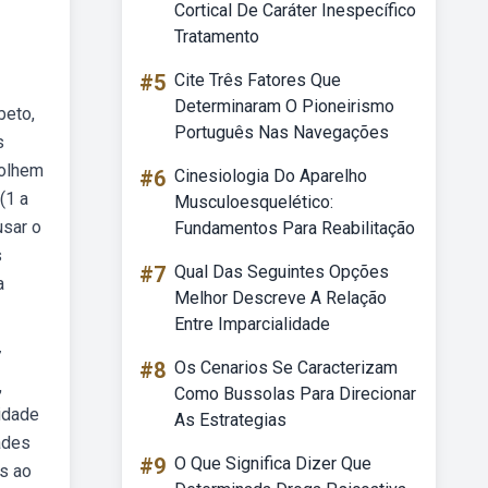
Cortical De Caráter Inespecífico
Tratamento
#5
Cite Três Fatores Que
Determinaram O Pioneirismo
beto,
Português Nas Navegações
s
molhem
#6
Cinesiologia Do Aparelho
(1 a
Musculoesquelético:
usar o
Fundamentos Para Reabilitação
s
#7
Qual Das Seguintes Opções
a
Melhor Descreve A Relação
Entre Imparcialidade
7
#8
Os Cenarios Se Caracterizam
,
Como Bussolas Para Direcionar
idade
As Estrategias
ades
#9
O Que Significa Dizer Que
es ao