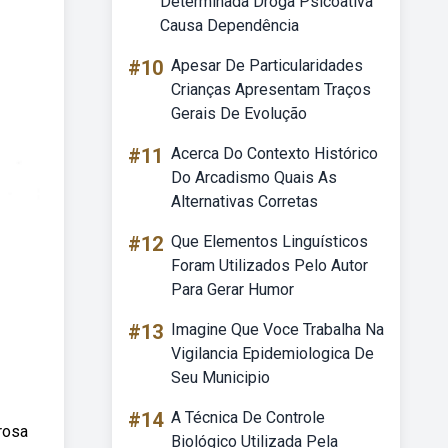
Determinada Droga Psicoativa
Causa Dependência
#10
Apesar De Particularidades
Crianças Apresentam Traços
Gerais De Evolução
#11
Acerca Do Contexto Histórico
Do Arcadismo Quais As
Alternativas Corretas
#12
Que Elementos Linguísticos
Foram Utilizados Pelo Autor
Para Gerar Humor
#13
Imagine Que Voce Trabalha Na
Vigilancia Epidemiologica De
Seu Municipio
#14
A Técnica De Controle
rosa
Biológico Utilizada Pela