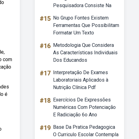
do
Pesquisadora Consiste Na
#15
No Grupo Fontes Existem
Ferramentas Que Possibilitam
Formatar Um Texto
#16
Metodologia Que Considera
le,
As Características Individuais
ão com
Dos Educandos
cação
#17
Interpretação De Exames
Laboratoriais Aplicados à
dades
Nutrição Clínica Pdf
lo é
#18
Exercícios De Expressões
Numéricas Com Potenciação
E Radiciação 6o Ano
#19
Base Da Pratica Pedagogica
o
O Curriculo Escolar Contempla