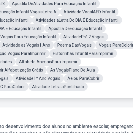
il3
Apostila DeAtividades Para Educação Infantil
ducação Infantil VogaisLetra A
Atividade VogalAED Infantil
ucação Infantil
Atividades aLetra Do DIA É Educação Infantil
IA E Educação Infantil
Apostila DeEducação Infantil
 Vogais Para Educação Infantil
AtividadePré 2 Vogais
Atividade as Vogais1 Ano
Poema DasVogais
Vogais ParaColori
ção Vogais ParaImprimir
Historinhas Infantil ParaImprimir
idades
Alfabeto AnimaisPara Imprimir
ir Alfabetização Grátis
As VogaisPlano De Aula
ogais
Atividade1º Ano Vogais
Aeiou ParaCobrir
C ParaColorir
Atividade Letra aPontilhado
 ao desenvolvimento dos alunos no ambiente escolar, empregan