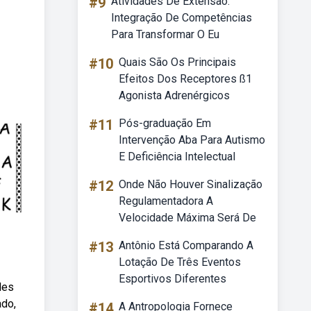
#9
Atividades De Extensão:
Integração De Competências
Para Transformar O Eu
#10
Quais São Os Principais
Efeitos Dos Receptores ß1
Agonista Adrenérgicos
#11
Pós-graduação Em
Intervenção Aba Para Autismo
E Deficiência Intelectual
#12
Onde Não Houver Sinalização
Regulamentadora A
Velocidade Máxima Será De
#13
Antônio Está Comparando A
Lotação De Três Eventos
Esportivos Diferentes
des
ado,
#14
A Antropologia Fornece