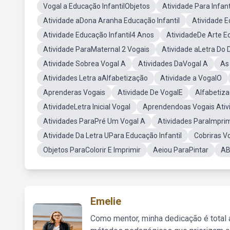
Vogal a Educação InfantilObjetos
Atividade Para Infant
Atividade aDona Aranha Educação Infantil
Atividade E
Atividade Educação Infantil4 Anos
AtividadeDe Arte Ed
Atividade ParaMaternal 2 Vogais
Atividade aLetra Do D
Atividade Sobrea Vogal A
Atividades DaVogal A
As
Atividades Letra aAlfabetização
Atividade a VogalO
Aprenderas Vogais
Atividade De VogalE
Alfabetiza
AtividadeLetra Inicial Vogal
Aprendendoas Vogais Ativ
Atividades ParaPré Um Vogal A
Atividades ParaImprim
Atividade Da Letra UPara Educação Infantil
Cobriras V
Objetos ParaColorir E Imprimir
Aeiou ParaPintar
AB
Emelie
Como mentor, minha dedicação é total