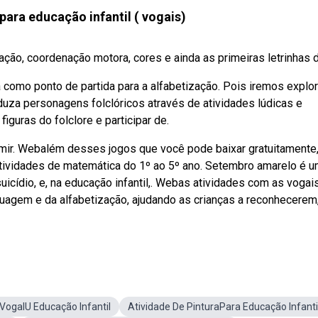
para educação infantil ( vogais)
ção, coordenação motora, cores e ainda as primeiras letrinhas da
a como ponto de partida para a alfabetização. Pois iremos explor
oduza personagens folclóricos através de atividades lúdicas e
guras do folclore e participar de.
ir. Webalém desses jogos que você pode baixar gratuitamente
tividades de matemática do 1º ao 5º ano. Setembro amarelo é 
cídio, e, na educação infantil,. Webas atividades com as vogai
guagem e da alfabetização, ajudando as crianças a reconhecerem
 VogalU Educação Infantil
Atividade De PinturaPara Educação Infanti