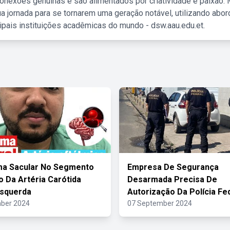
nexões genuínas e são alimentados por criatividade e paixão. 
a jornada para se tornarem uma geração notável, utilizando abo
ipais instituições acadêmicas do mundo - dsw.aau.edu.et.
ma Sacular No Segmento
Empresa De Segurança
o Da Artéria Carótida
Desarmada Precisa De
Esquerda
Autorização Da Polícia Fe
ber 2024
07 September 2024