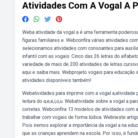
Atividades Com A Vogal A P
Weba atividade da vogal a é uma ferramenta poderosa 
figuras familiares e. Webconfira várias atividades co
selecionamos atividades com consoantes para auxilia
infantil com as vogais. Cinco das 26 letras do alfa
variedade de mais de 200 atividades de letras cursivas
aqui e saiba mais. Webprojeto vogais para educação i
atividades disponíveis também!
Webatividades para imprimir com a vogal a,atividade pa
leitura do a,e,e,i,o,u. Webatividade sobre a vogal a p
corretas. Webconfira 13 modelos de atividades com as
trabalhar com vogais de forma lúdica. Webneste artigo
Pois iremos explorar a importância da vogal a na educ
que as crianças aprendem na escola. Por isso, é fun