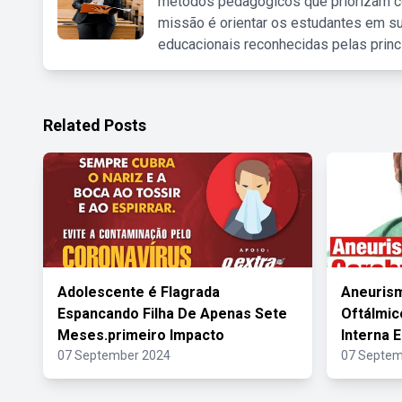
métodos pedagógicos que priorizam co
missão é orientar os estudantes em su
educacionais reconhecidas pelas princ
Related Posts
Adolescente é Flagrada
Aneuris
Espancando Filha De Apenas Sete
Oftálmic
Meses.primeiro Impacto
Interna 
07 September 2024
07 Septem