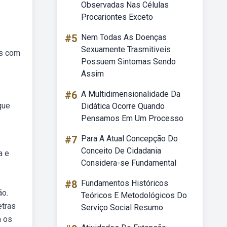
Observadas Nas Células
Procariontes Exceto
#5
Nem Todas As Doenças
Sexuamente Trasmitiveis
as com
Possuem Sintomas Sendo
Assim
#6
A Multidimensionalidade Da
que
Didática Ocorre Quando
Pensamos Em Um Processo
#7
Para A Atual Concepção Do
Conceito De Cidadania
a e
Considera-se Fundamental
#8
Fundamentos Históricos
ão.
Teóricos E Metodológicos Do
etras
Serviço Social Resumo
m os