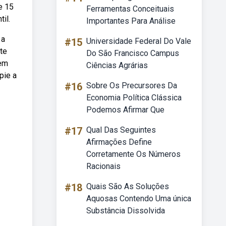
 e 15
Ferramentas Conceituais
il.
Importantes Para Análise
 a
#15
Universidade Federal Do Vale
ite
Do São Francisco Campus
 em
Ciências Agrárias
pie a
#16
Sobre Os Precursores Da
Economia Política Clássica
Podemos Afirmar Que
#17
Qual Das Seguintes
Afirmações Define
Corretamente Os Números
Racionais
#18
Quais São As Soluções
Aquosas Contendo Uma única
Substância Dissolvida