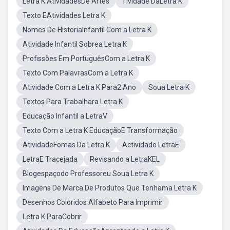
Letra K AtividadesDe Artes
Tividade DaLetra K
Texto EAtividades Letra K
Nomes De HistoriaInfantil Com a Letra K
Atividade Infantil Sobrea Letra K
Profissões Em PortuguêsCom a Letra K
Texto Com PalavrasCom a Letra K
Atividade Com a Letra K Para2 Ano
Soua Letra K
Textos Para Trabalhara Letra K
Educação Infantil a LetraV
Texto Com a Letra K EducaçãoE Transformação
AtividadeFomas Da Letra K
Actividade LetraE
LetraE Tracejada
Revisando a LetraKEL
Blogespaçodo Professoreu Soua Letra K
Imagens De Marca De Produtos Que Tenhama Letra K
Desenhos Coloridos Alfabeto Para Imprimir
Letra K ParaCobrir