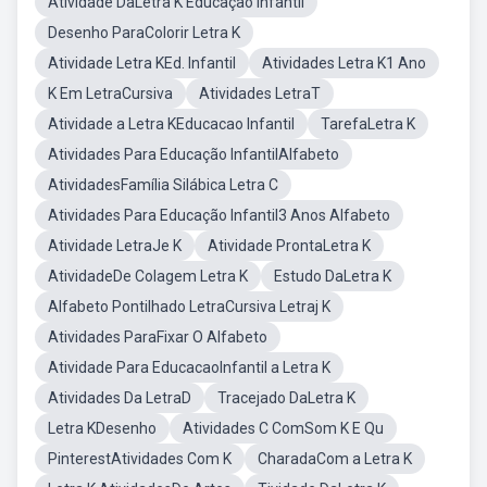
Atividade DaLetra K Educação Infantil
Desenho ParaColorir Letra K
Atividade Letra KEd. Infantil
Atividades Letra K1 Ano
K Em LetraCursiva
Atividades LetraT
Atividade a Letra KEducacao Infantil
TarefaLetra K
Atividades Para Educação InfantilAlfabeto
AtividadesFamília Silábica Letra C
Atividades Para Educação Infantil3 Anos Alfabeto
Atividade LetraJe K
Atividade ProntaLetra K
AtividadeDe Colagem Letra K
Estudo DaLetra K
Alfabeto Pontilhado LetraCursiva Letraj K
Atividades ParaFixar O Alfabeto
Atividade Para EducacaoInfantil a Letra K
Atividades Da LetraD
Tracejado DaLetra K
Letra KDesenho
Atividades C ComSom K E Qu
PinterestAtividades Com K
CharadaCom a Letra K