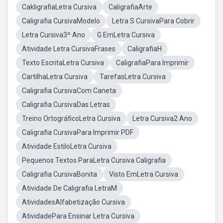
CakligrafiaLetra Cursiva
CaligrafiaArte
Caligrafia CursivaModelo
Letra S CursivaPara Cobrir
Letra Cursiva3º Ano
G EmLetra Cursiva
Atividade Letra CursivaFrases
CaligrafiaH
Texto EscritaLetra Cursiva
CaligrafiaPara Imprimir
CartilhaLetra Cursiva
TarefasLetra Cursiva
Caligrafia CursivaCom Caneta
Caligrafia CursivaDas Letras
Treino OrtográficoLetra Cursiva
Letra Cursiva2 Ano
Caligrafia CursivaPara Imprimir PDF
Atividade EstiloLetra Cursiva
Pequenos Textos ParaLetra Cursiva Caligrafia
Caligrafia CursivaBonita
Visto EmLetra Cursiva
Atividade De Caligrafia LetraM
AtividadesAlfabetização Cursiva
AtividadePara Ensinar Letra Cursiva