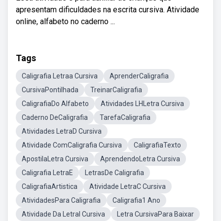
apresentam dificuldades na escrita cursiva. Atividade
online, alfabeto no caderno ...
Tags
Caligrafia Letraa Cursiva
AprenderCaligrafia
CursivaPontilhada
TreinarCaligrafia
CaligrafiaDo Alfabeto
Atividades LHLetra Cursiva
Caderno DeCaligrafia
TarefaCaligrafia
Atividades LetraD Cursiva
Atividade ComCaligrafia Cursiva
CaligrafiaTexto
ApostilaLetra Cursiva
AprendendoLetra Cursiva
Caligrafia LetraE
LetrasDe Caligrafia
CaligrafiaArtistica
Atividade LetraC Cursiva
AtividadesPara Caligrafia
Caligrafia1 Ano
Atividade Da LetraI Cursiva
Letra CursivaPara Baixar