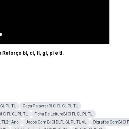
eforço bl, cl, fl, gl, pl e tl.
 GL PL TL
Caça PalavrasBl Cl FL GL PL TL
 Cl FL GL PL TL
Ficha De LeituraBl Cl FL GL PL TL
PL TL2º Ano
Jogos Com Bl Cl DLFL GL PL TL VL
Digrafos ComBl Cl F