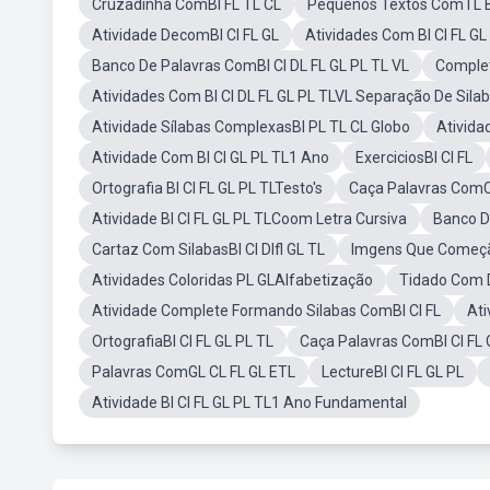
Cruzadinha ComBl FL TL CL
Pequenos Textos ComTL B
Atividade DecomBl Cl FL GL
Atividades Com Bl Cl FL G
Banco De Palavras ComBl Cl DL FL GL PL TL VL
Complet
Atividades Com Bl Cl DL FL GL PL TLVL Separação De Sila
Atividade Sílabas ComplexasBl PL TL CL Globo
Ativida
Atividade Com Bl Cl GL PL TL1 Ano
ExerciciosBl Cl FL
Ortografia Bl Cl FL GL PL TLTesto's
Caça Palavras ComCL
Atividade Bl Cl FL GL PL TLCoom Letra Cursiva
Banco D
Cartaz Com SilabasBl Cl Dlfl GL TL
Imgens Que Começã
Atividades Coloridas PL GLAlfabetização
Tidado Com D
Atividade Complete Formando Silabas ComBl Cl FL
Ati
OrtografiaBl Cl FL GL PL TL
Caça Palavras ComBl Cl FL 
Palavras ComGL CL FL GL ETL
LectureBl Cl FL GL PL
Atividade Bl Cl FL GL PL TL1 Ano Fundamental