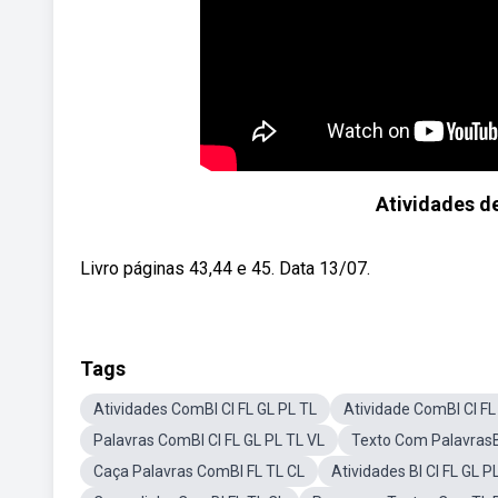
Atividades de R
Livro páginas 43,44 e 45. Data 13/07.
Tags
Atividades ComBl Cl FL GL PL TL
Atividade ComBl Cl FL
Palavras ComBl Cl FL GL PL TL VL
Texto Com PalavrasBl
Caça Palavras ComBl FL TL CL
Atividades Bl Cl FL GL 