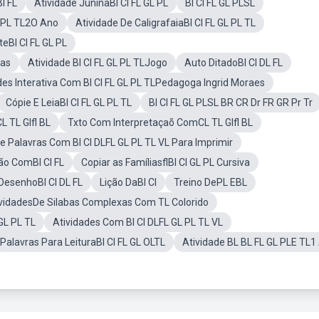
l FL
Atividade JuninaBl Cl FL GL PL
Bl Cl FL GL PLSL
L PL TL2O Ano
Atividade De CaligrafaiaBl Cl FL GL PL TL
eBl Cl FL GL PL
bas
Atividade Bl Cl FL GL PL TLJogo
Auto DitadoBl Cl DL FL
des Interativa Com Bl Cl FL GL PL TLPedagoga Ingrid Moraes
Cópie E LeiaBl Cl FL GL PL TL
Bl Cl FL GL PLSL BR CR Dr FR GR Pr Tr
 TL Glfl BL
Txto Com Interpretaçaõ ComCL TL Glfl BL
e Palavras Com Bl Cl DLFL GL PL TL VL Para Imprimir
o ComBl Cl FL
Copiar as FamíliasflBl Cl GL PL Cursiva
esenhoBl Cl DL FL
Lição DaBl Cl
Treino DePL EBL
vidadesDe Silabas Complexas Com TL Colorido
GL PL TL
Atividades Com Bl Cl DLFL GL PL TL VL
Palavras Para LeituraBl Cl FL GL OLTL
Atividade BL BL FL GL PLE TL1