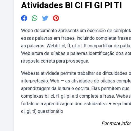
Atividades Bl Cl Fl Gl Pl Tl
Webo documento apresenta um exercício de completar pal
essas palavras em frases, incluindo completar frase
as palavras. Webbl, cl, fl, gl, pl, tl compartilhar de p
Webleitura de sílabas e palavras;identificação dos s
resposta correta para prosseguir.
Webesta atividade permite trabalhar as dificuldades orto
interpretação. Web — as atividades de sílabas compl
aprendizagem da leitura e escrita. Elas permitem que os. (p
complexas bl, cl, fl, gl, pl e tl complete a frase. Web
fortalece a aprendizagem dos estudantes. ♥ veja também
cl, gl, tl) questionário
For more infor