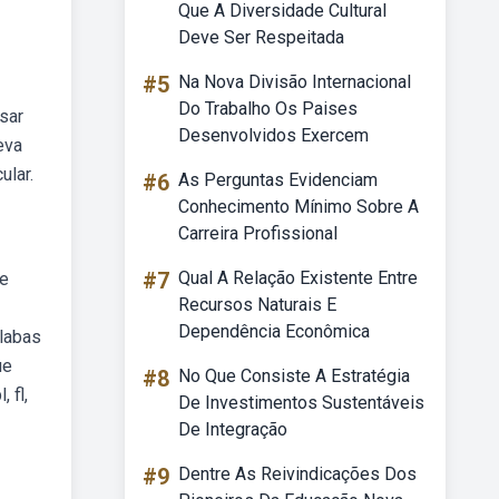
Que A Diversidade Cultural
Deve Ser Respeitada
#5
Na Nova Divisão Internacional
Do Trabalho Os Paises
usar
Desenvolvidos Exercem
eva
ular.
#6
As Perguntas Evidenciam
Conhecimento Mínimo Sobre A
Carreira Profissional
#7
Qual A Relação Existente Entre
 e
Recursos Naturais E
Dependência Econômica
ílabas
ue
#8
No Que Consiste A Estratégia
 fl,
De Investimentos Sustentáveis
De Integração
#9
Dentre As Reivindicações Dos