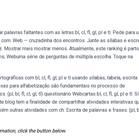
avras faltantes com as letras bl, cl, fl, gl, pl e tl. Pede para 
s com. Web — cruzadinha dos encontros. Junte as sílabas e escr
atluz. Mostrar mais mostrar menos. Atualmente, este ranking é partic
ons; Webuma série de perguntas de múltipla escolha. Toque na
gráficas com bl, cl, fl, gl, pl e tl usando sílabas, tabela, escrita
exas para alfabetização são fundamentais no processo de
l, bl, fl, cl, gl, tl) questionário Webcartas bl, cl, fl, gl, pl e tl. S
este blog tem a finalidade de compartilhar atividades interativas q
 outras atividades com ch: Escrita de palavras e frases. (pl, bl,
mation, click the button below.