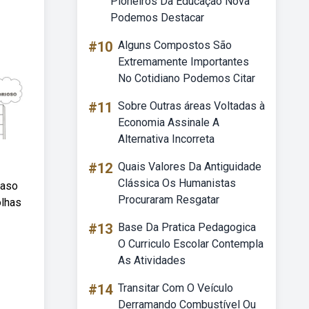
Pioneiros Da Educação Nova
Podemos Destacar
#10
Alguns Compostos São
Extremamente Importantes
No Cotidiano Podemos Citar
#11
Sobre Outras áreas Voltadas à
Economia Assinale A
Alternativa Incorreta
#12
Quais Valores Da Antiguidade
Clássica Os Humanistas
caso
Procuraram Resgatar
olhas
#13
Base Da Pratica Pedagogica
O Curriculo Escolar Contempla
As Atividades
#14
Transitar Com O Veículo
Derramando Combustível Ou