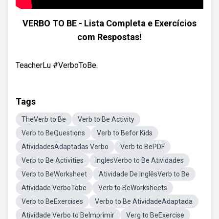
VERBO TO BE - Lista Completa e Exercícios
com Respostas!
TeacherLu #VerboToBe.
Tags
TheVerb to Be
Verb to Be Activity
Verb to BeQuestions
Verb to Befor Kids
AtividadesAdaptadas Verbo
Verb to BePDF
Verb to Be Activities
InglesVerbo to Be Atividades
Verb to BeWorksheet
Atividade De InglêsVerb to Be
Atividade VerboTobe
Verb to BeWorksheets
Verb to BeExercises
Verbo to Be AtividadeAdaptada
Atividade Verbo to BeImprimir
Verg to BeExercise