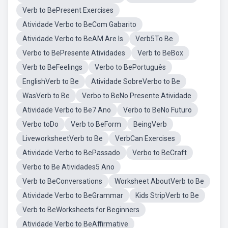
Verb to BePresent Exercises
Atividade Verbo to BeCom Gabarito
Atividade Verbo to BeAM Are Is
Verb5To Be
Verbo to BePresente Atividades
Verb to BeBox
Verb to BeFeelings
Verbo to BePortuguês
EnglishVerb to Be
Atividade SobreVerbo to Be
WasVerb to Be
Verbo to BeNo Presente Atividade
Atividade Verbo to Be7 Ano
Verbo to BeNo Futuro
Verbo toDo
Verb to BeForm
BeingVerb
LiveworksheetVerb to Be
VerbCan Exercises
Atividade Verbo to BePassado
Verbo to BeCraft
Verbo to Be Atividades5 Ano
Verb to BeConversations
Worksheet AboutVerb to Be
Atividade Verbo to BeGrammar
Kids StripVerb to Be
Verb to BeWorksheets for Beginners
Atividade Verbo to BeAffirmative