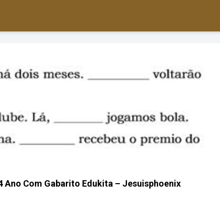
 4 Ano Com Gabarito Edukita – Jesuisphoenix