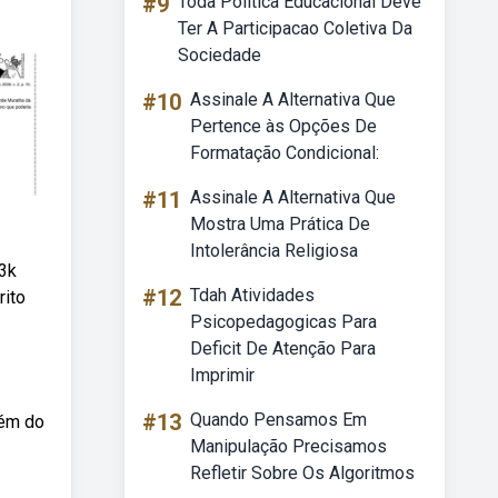
#9
Toda Politica Educacional Deve
Ter A Participacao Coletiva Da
Sociedade
#10
Assinale A Alternativa Que
Pertence às Opções De
Formatação Condicional:
#11
Assinale A Alternativa Que
Mostra Uma Prática De
Intolerância Religiosa
13k
#12
Tdah Atividades
rito
Psicopedagogicas Para
Deficit De Atenção Para
Imprimir
#13
Quando Pensamos Em
lém do
Manipulação Precisamos
Refletir Sobre Os Algoritmos