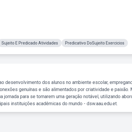
Sujeito E Predicado Atividades
Predicativo DoSujeito Exercicios
 ao desenvolvimento dos alunos no ambiente escolar, empregan
nexões genuínas e são alimentados por criatividade e paixão. 
a jornada para se tornarem uma geração notável, utilizando abo
ipais instituições acadêmicas do mundo - dsw.aau.edu.et.