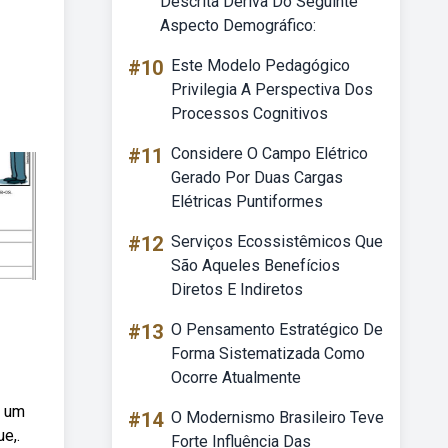
Descrita Deriva Do Seguinte
Aspecto Demográfico:
#10
Este Modelo Pedagógico
Privilegia A Perspectiva Dos
Processos Cognitivos
#11
Considere O Campo Elétrico
Gerado Por Duas Cargas
Elétricas Puntiformes
#12
Serviços Ecossistêmicos Que
São Aqueles Benefícios
Diretos E Indiretos
#13
O Pensamento Estratégico De
Forma Sistematizada Como
Ocorre Atualmente
é um
#14
O Modernismo Brasileiro Teve
e,.
Forte Influência Das