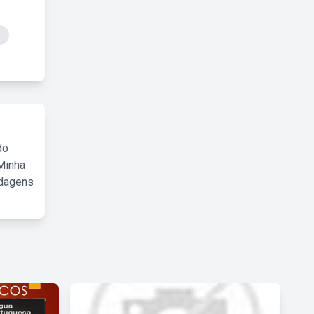
o
do
Minha
rdagens