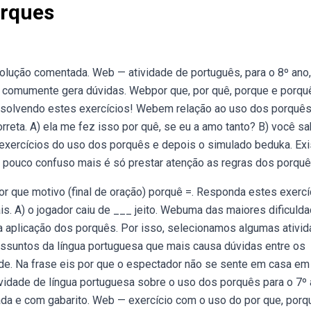
orques
solução comentada. Web — atividade de português, para o 8º ano
 comumente gera dúvidas. Webpor que, por quê, porque e porqu
solvendo estes exercícios! Webem relação ao uso dos porquês
orreta. A) ela me fez isso por quê, se eu a amo tanto? B) você s
 exercícios do uso dos porquês e depois o simulado beduka. Ex
 pouco confuso mais é só prestar atenção as regras dos porquê
or que motivo (final de oração) porquê =. Responda estes exercí
is. A) o jogador caiu de ___ jeito. Webuma das maiores dificuld
a aplicação dos porquês. Por isso, selecionamos algumas ativi
suntos da língua portuguesa que mais causa dúvidas entre os
 de. Na frase eis por que o espectador não se sente em casa em
vidade de língua portuguesa sobre o uso dos porquês para o 7º 
ada e com gabarito. Web — exercício com o uso do por que, porq