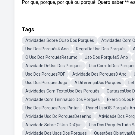
Por que, porque, por quê ou porquê: Quero saber ** es
Tags
Atividades Sobre OUso Dos Porquês
Atividades Com 
Uso Dos Porquês4 Ano
RegraDo Uso Dos Porquês
A
O Uso Dos PorquêsResumo
Uso Dos Porquês5 Ano
Atividade DeUso Dos Porques
Uso CorretoDos Porque
Uso Dos PorquesPDF
Atividade Dos Porques8 Ano
Uso Dos PorquesJogo
A DiferençaDos Porquês
Let
Atividades Com TextoUso Dos Porquês
CartazesUso D
Atividade Com TirinhaUso Dos Porquês
ExercícioDos 
Uso Dos PorquesPara Pintar
Painel UsoOS Porquês A
Atividade Uso Do PorquesDesenho
Atividade Dos Porq
Atividade Sobre O Uso DoQue
Uso Dos PorquêsTudo Sa
Atividade Dos Usos Dos Porques
Questões ObjetivasU