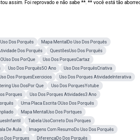
tou assim. Foi reprovado e não sabe **. ** você está tão aborre
OUso Dos Porquês
Mapa MentalDo Uso Dos Porquês
tividade Dos Porquês
QuestõesUso Dos Porquês
OUso Dos PorQue
Uso Dos PorquesCartaz
s
Uso Dos Porquês5O Ano
Uso Dos PorquêsCriativa
Uso Dos PorquesExercicios
Uso Dos Porques AtividadeInterativa
tering Uso DosPor Que
Uso Dos PorquesYotube
os Porques
Uso Dos Porques Atividades3 Ano
Porquês
Uma Placa Escrita OUso Dos Porquês
mpliado
Mapa MentalUso Dos Portques
uesInfantil
Tabela UsoCorreto Dos Porques
la De Aula
Imagens Com ResumoDo Uso Dos Porquês
so Dos Porques
DiferençaDo Dos Porquês