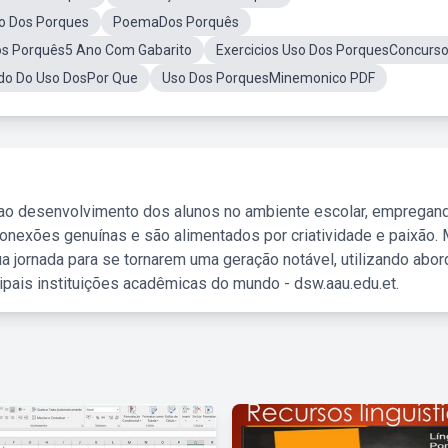
o Dos Porques
PoemaDos Porquês
os Porquês5 Ano Com Gabarito
Exercicios Uso Dos PorquesConcurs
do Do Uso DosPor Que
Uso Dos PorquesMinemonico PDF
 ao desenvolvimento dos alunos no ambiente escolar, empregan
nexões genuínas e são alimentados por criatividade e paixão. 
a jornada para se tornarem uma geração notável, utilizando abo
ipais instituições acadêmicas do mundo - dsw.aau.edu.et.