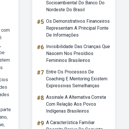
Socioambiental Do Banco Do
Nordeste Do Brasil
#5
Os Demonstrativos Financeiros
Representam A Principal Fonte
, com
De Informações
ê:
,
#6
Invisibilidade Das Crianças Que
abe
Nascem Nos Presídios
istem
Femininos Brasileiros
s.
#7
Entre Os Processos De
Coaching E Mentoring Existem
cios
Expressivas Semelhanças
ades
dades
#8
Assinale A Alternativa Correta
Com Relação Aos Povos
 parte
Indígenas Brasileiros
ano,
#9
A Característica Familiar
ue,