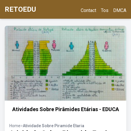
RETOEDU
Contact
Tos
DMCA
Atividades Sobre Pirâmides Etárias - EDUCA
Home
>
Atividade Sobre Piramide Etaria