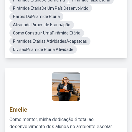
Pirâmide EtáriaDe Camamu
PirâmideFaixa Etária
Pirâmide EtáriaDe Um País Desenvolvido
Partes DaPirâmide Etária
Atividade Piraimide EtariaJpão
Como Construir UmaPirâmide Etária
Piramides Etárias AtividadesAdapatdas
DivisãoPiramide Etaria Atividade
Emelie
Como mentor, minha dedicação é total ao
desenvolvimento dos alunos no ambiente escolar,