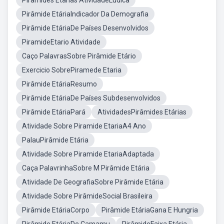
Piramides Etarias AtividadeLudica
Pirâmide EtáriaIndicador Da Demografia
Pirâmide EtáriaDe Países Desenvolvidos
PiramideEtario Atividade
Caço PalavrasSobre Pirâmide Etário
Exercicio SobrePiramede Etaria
Pirâmide EtáriaResumo
Pirâmide EtáriaDe Países Subdesenvolvidos
Pirâmide EtáriaPará
AtividadesPirâmides Etárias
Atividade Sobre Piramide EtariaA4 Ano
PalauPirâmide Etária
Atividade Sobre Piramide EtariaAdaptada
Caça PalavrinhaSobre M Pirâmide Etária
Atividade De GeografiaSobre Pirâmide Etária
Atividade Sobre PirâmideSocial Brasileira
Pirâmide EtáriaCorpo
Pirâmide EtáriaGana E Hungria