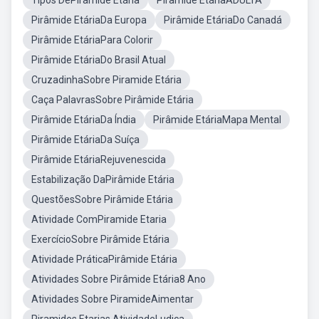
Tipos DePirâmide Etária
Pirâmide EtáriaADULTA
Pirâmide EtáriaDa Europa
Pirâmide EtáriaDo Canadá
Pirâmide EtáriaPara Colorir
Pirâmide EtáriaDo Brasil Atual
CruzadinhaSobre Piramide Etária
Caça PalavrasSobre Pirâmide Etária
Pirâmide EtáriaDa Índia
Pirâmide EtáriaMapa Mental
Pirâmide EtáriaDa Suíça
Pirâmide EtáriaRejuvenescida
Estabilização DaPirâmide Etária
QuestõesSobre Pirâmide Etária
Atividade ComPiramide Etaria
ExercícioSobre Pirâmide Etária
Atividade PráticaPirâmide Etária
Atividades Sobre Pirâmide Etária8 Ano
Atividades Sobre PiramideAimentar