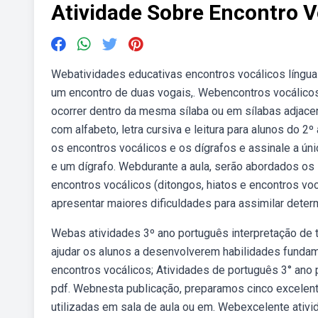
Atividade Sobre Encontro V
Webatividades educativas encontros vocálicos língu
um encontro de duas vogais,. Webencontros vocálico
ocorrer dentro da mesma sílaba ou em sílabas adjace
com alfabeto, letra cursiva e leitura para alunos do 
os encontros vocálicos e os dígrafos e assinale a únic
e um dígrafo. Webdurante a aula, serão abordados os 
encontros vocálicos (ditongos, hiatos e encontros vo
apresentar maiores dificuldades para assimilar dete
Webas atividades 3º ano português interpretação de t
ajudar os alunos a desenvolverem habilidades fundam
encontros vocálicos; Atividades de português 3° ano p
pdf. Webnesta publicação, preparamos cinco excelent
utilizadas em sala de aula ou em. Webexcelente ativ