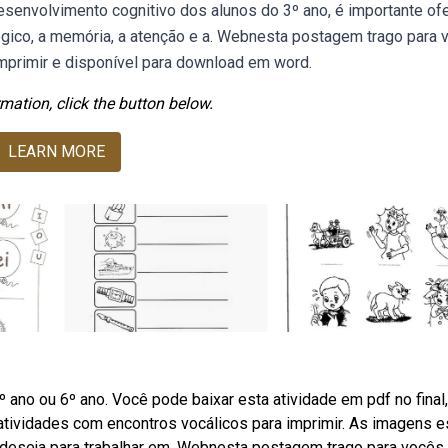
esenvolvimento cognitivo dos alunos do 3º ano, é importante of
gico, a memória, a atenção e a. Webnesta postagem trago para 
imprimir e disponível para download em word.
mation, click the button below.
LEARN MORE
 ano ou 6º ano. Você pode baixar esta atividade em pdf no final,
atividades com encontros vocálicos para imprimir. As imagens e
ê deseja para trabalhar em. Webnesta postagem trago para vocês