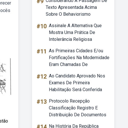
#9
Considerando A Passagem De
erecer
Texto Apresentada Acima
vocês
Sobre O Behaviorismo
#10
Assinale A Alternativa Que
Mostra Uma Prática De
Intolerância Religiosa
#11
As Primeiras Cidades E/ou
Fortificações Na Modernidade
Eram Chamadas De
#12
Ao Candidato Aprovado Nos
Exames De Primeira
Habilitação Será Conferida
#13
Protocolo Recepção
Classificação Registro E
Distribuição De Documentos
stão
#14
Na História Da República