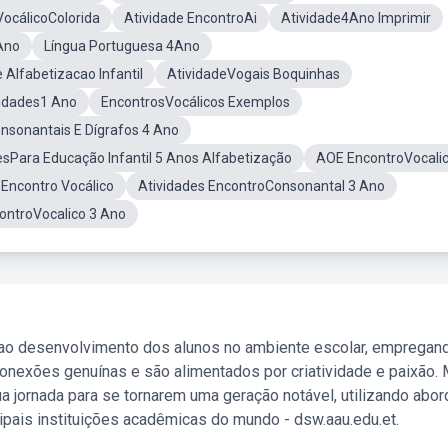
VocálicoColorida
Atividade EncontroAi
Atividade4Ano Imprimir
 Ano
Língua Portuguesa 4Ano
 Alfabetizacao Infantil
AtividadeVogais Boquinhas
idades1 Ano
EncontrosVocálicos Exemplos
nsonantais E Dígrafos 4 Ano
esPara Educação Infantil 5 Anos Alfabetização
AOE EncontroVocali
 Encontro Vocálico
Atividades EncontroConsonantal 3 Ano
ontroVocalico 3 Ano
 ao desenvolvimento dos alunos no ambiente escolar, empregan
nexões genuínas e são alimentados por criatividade e paixão. 
a jornada para se tornarem uma geração notável, utilizando abo
ipais instituições acadêmicas do mundo - dsw.aau.edu.et.