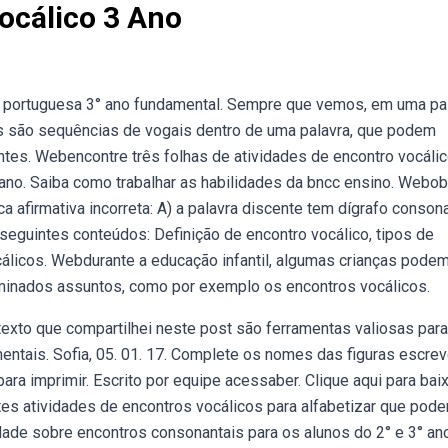
ocálico 3 Ano
a portuguesa 3° ano fundamental. Sempre que vemos, em uma pal
s são sequências de vogais dentro de uma palavra, que podem
ntes. Webencontre três folhas de atividades de encontro vocáli
2º ano. Saiba como trabalhar as habilidades da bncc ensino. Webo
a afirmativa incorreta: A) a palavra discente tem dígrafo conson
seguintes conteúdos: Definição de encontro vocálico, tipos de
cálicos. Webdurante a educação infantil, algumas crianças pode
rminados assuntos, como por exemplo os encontros vocálicos.
exto que compartilhei neste post são ferramentas valiosas para
entais. Sofia, 05. 01. 17. Complete os nomes das figuras escre
ara imprimir. Escrito por equipe acessaber. Clique aqui para baix
es atividades de encontros vocálicos para alfabetizar que pod
idade sobre encontros consonantais para os alunos do 2° e 3° a