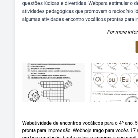
questões lúdicas e divertidas. Webpara estimular o d
atividades pedagógicas que promovam o raciocínio ló
algumas atividades encontro vocálicos prontas para 
For more infor
Webatividade de encontros vocálicos para o 4º ano, 5º
pronta para impressão. Webhoje trago para vocês 17 
em boa resolução, basta salvar e imprimir a que voc