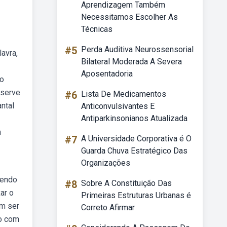
Aprendizagem Também
Necessitamos Escolher As
Técnicas
#5
Perda Auditiva Neurossensorial
avra,
Bilateral Moderada A Severa
Aposentadoria
co
bserve
#6
Lista De Medicamentos
antal
Anticonvulsivantes E
Antiparkinsonianos Atualizada
m
#7
A Universidade Corporativa é O
Guarda Chuva Estratégico Das
Organizações
vendo
#8
Sobre A Constituição Das
ar o
Primeiras Estruturas Urbanas é
em ser
Correto Afirmar
no com