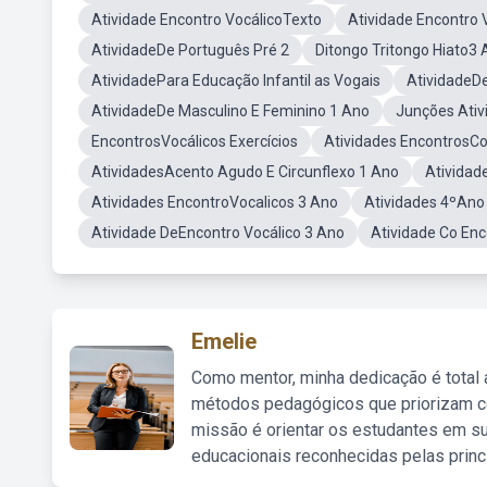
Atividade Encontro VocálicoTexto
Atividade Encontro 
AtividadeDe Português Pré 2
Ditongo Tritongo Hiato3
AtividadePara Educação Infantil as Vogais
AtividadeDe
AtividadeDe Masculino E Feminino 1 Ano
Junções Ativ
EncontrosVocálicos Exercícios
Atividades EncontrosCo
AtividadesAcento Agudo E Circunflexo 1 Ano
Atividad
Atividades EncontroVocalicos 3 Ano
Atividades 4ºAno
Atividade DeEncontro Vocálico 3 Ano
Atividade Co Enc
Emelie
Como mentor, minha dedicação é total
métodos pedagógicos que priorizam co
missão é orientar os estudantes em su
educacionais reconhecidas pelas princ