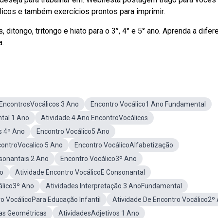
licos e também exercícios prontos para imprimir.
ditongo, tritongo e hiato para o 3°, 4° e 5° ano. Aprenda a difer
a.
 EncontrosVocálicos 3 Ano
Encontro Vocálico1 Ano Fundamental
tal 1 Ano
Atividade 4 Ano EncontroVocálicos
s 4º Ano
Encontro Vocálico5 Ano
controVocalico 5 Ano
Encontro VocálicoAlfabetização
sonantais 2 Ano
Encontro Vocálico3º Ano
co
Atividade Encontro VocálicoE Consonantal
álico3º Ano
Atividades Interpretação 3 AnoFundamental
o VocálicoPara Educação Infantil
Atividade De Encontro Vocálico2º
as Geométricas
AtividadesAdjetivos 1 Ano