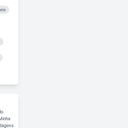
Ano
do
Minha
rdagens