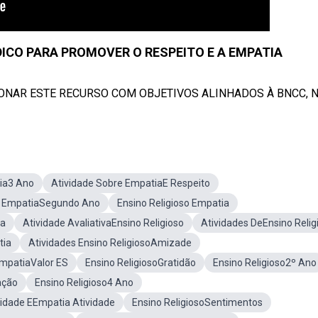
DICO PARA PROMOVER O RESPEITO E A EMPATIA
NAR ESTE RECURSO COM OBJETIVOS ALINHADOS À BNCC, NO 
ia3 Ano
Atividade Sobre EmpatiaE Respeito
e EmpatiaSegundo Ano
Ensino Religioso Empatia
ia
Atividade AvaliativaEnsino Religioso
Atividades DeEnsino Relig
tia
Atividades Ensino ReligiosoAmizade
EmpatiaValor ES
Ensino ReligiosoGratidão
Ensino Religioso2º Ano
ação
Ensino Religioso4 Ano
ridade EEmpatia Atividade
Ensino ReligiosoSentimentos