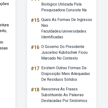
lações
Biológico Utilizada Pela
Pesquisadora Consiste Na
#15
Quais As Formas De Ingresso
eitura
Nas
ito,
Faculdades/universidades
Identificadas
om
#16
O Governo Do Presidente
ssoas
Juscelino Kubitschek Ficou
Marcado No Contexto
#17
Existem Outras Formas De
Disposição Mais Adequadas
De Resíduos Sólidos
#18
Reescreva As Frases
Substituindo As Palavras
Destacadas Por Sinônimos