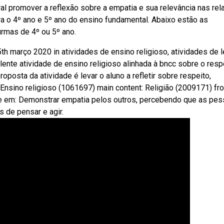
ral promover a reflexão sobre a empatia e sua relevância nas re
ra o 4º ano e 5º ano do ensino fundamental. Abaixo estão as
urmas de 4º ou 5º ano.
 março 2020 in atividades de ensino religioso, atividades de l
nte atividade de ensino religioso alinhada à bncc sobre o respe
posta da atividade é levar o aluno a refletir sobre respeito,
 Ensino religioso (1061697) main content: Religião (2009171) fr
e em: Demonstrar empatia pelos outros, percebendo que as pe
 de pensar e agir.