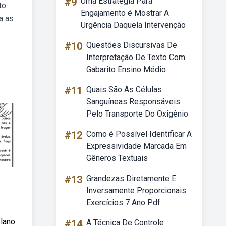
#9
Uma Estratégia Para
to.
Engajamento é Mostrar A
a as
Urgência Daquela Intervenção
#10
Questões Discursivas De
Interpretação De Texto Com
Gabarito Ensino Médio
#11
Quais São As Células
Sanguíneas Responsáveis
Pelo Transporte Do Oxigênio
#12
Como é Possível Identificar A
Expressividade Marcada Em
Gêneros Textuais
#13
Grandezas Diretamente E
Inversamente Proporcionais
Exercícios 7 Ano Pdf
plano
#14
A Técnica De Controle