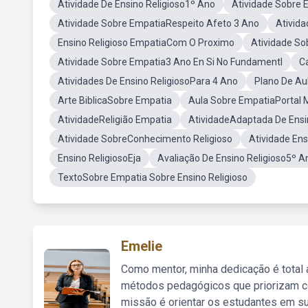
Atividade De Ensino Religioso1º Ano
Atividade Sobre E
Atividade Sobre EmpatiaRespeito Afeto 3 Ano
Ativida
Ensino Religioso EmpatiaCom O Proximo
Atividade S
Atividade Sobre Empatia3 Ano En Si No Fundamentl
C
Atividades De Ensino ReligiosoPara 4 Ano
Plano De Au
Arte BiblicaSobre Empatia
Aula Sobre EmpatiaPortal M
AtividadeReligião Empatia
AtividadeAdaptada De Ensi
Atividade SobreConhecimento Religioso
Atividade Ens
Ensino ReligiosoEja
Avaliação De Ensino Religioso5º A
TextoSobre Empatia Sobre Ensino Religioso
Emelie
Como mentor, minha dedicação é total
métodos pedagógicos que priorizam co
missão é orientar os estudantes em su