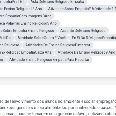
mpatiaPre I E II
Aula DeEnsino Religioso Empatia
de Ensino Religioso4º Ano
Atividade Sobre EmpatiaE Afetividade 1 
obre EmpatiaCom Imagens 3Ano
aça Palavras Ensino Religioso5 Ano
laSobre Empatia Ensino Religioso
Assunto DeEnsino Religioso
ultiRio
Atividade SobreQuem É Você
En Si No RfeligiosoEmpatia
no Religioso
Atividades De Ensino ReligiosoPinterest
ino Religioso EmpatiaCaixa Alta
Atividade De Ensino Religioso9 Ano
no
Atividade Ensino Religioso EmpatiaPara Recortar
 ao desenvolvimento dos alunos no ambiente escolar, empregan
nexões genuínas e são alimentados por criatividade e paixão. 
a jornada para se tornarem uma geração notável, utilizando abo