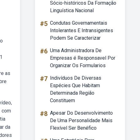
Sócio-históricos Da Formação
Linguística Nacional
#5
Condutas Governamentais
Intolerantes E Intransigentes
Podem Se Caracterizar
no
#6
Uma Administradora De
11
Empresas é Responsavel Por
Organizar Os Formularios
re as
#7
Indivíduos De Diversas
bre
Espécies Que Habitam
Determinada Região
Constituem
vídeo,
e com
#8
Apesar Do Desenvolvimento
tia
De Uma Personalidade Mais
ar da
Flexível Ser Benéfico
adores