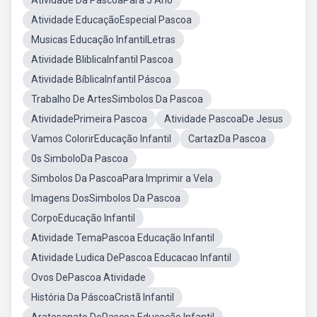
Atividade Da PascoaPara 5 Ano
Atividade EducaçãoEspecial Pascoa
Musicas Educação InfantilLetras
Atividade BliblicaInfantil Pascoa
Atividade BíblicaInfantil Páscoa
Trabalho De ArtesSimbolos Da Pascoa
AtividadePrimeira Pascoa
Atividade PascoaDe Jesus
Vamos ColorirEducação Infantil
CartazDa Pascoa
0s SimboloDa Pascoa
Simbolos Da PascoaPara Imprimir a Vela
Imagens DosSimbolos Da Pascoa
CorpoEducação Infantil
Atividade TemaPascoa Educação Infantil
Atividade Ludica DePascoa Educacao Infantil
Ovos DePascoa Atividade
História Da PáscoaCristã Infantil