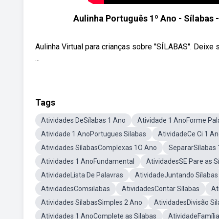
Aulinha Português 1º Ano - Sílabas
Aulinha Virtual para crianças sobre "SÍLABAS". Dei
...
Tags
Atividades DeSílabas 1 Ano
Atividade 1 AnoForme Pal
Atividade 1 AnoPortugues Silabas
AtividadeCe Ci 1 A
Atividades SílabasComplexas 1O Ano
SepararSílabas 
Atividades 1 AnoFundamental
AtividadesSE Pare as S
AtividadeLista De Palavras
AtividadeJuntando Sílabas
AtividadesComsilabas
AtividadesContar Sílabas
At
Atividades SílabasSimples 2 Ano
AtividadesDivisão Sil
Atividades 1 AnoComplete as Silabas
AtividadeFamíli