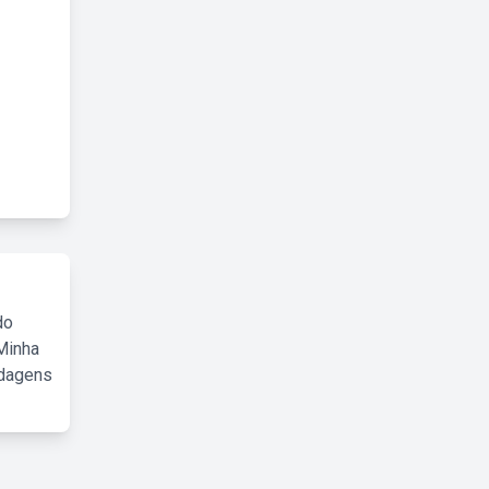
do
Minha
rdagens