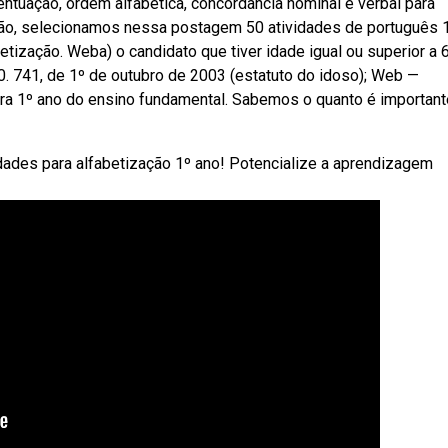
ntuação, ordem alfabética, concordância nominal e verbal para
tão, selecionamos nessa postagem 50 atividades de português 
tização. Weba) o candidato que tiver idade igual ou superior a 
 10. 741, de 1º de outubro de 2003 (estatuto do idoso); Web —
ra 1º ano do ensino fundamental. Sabemos o quanto é important
dades para alfabetização 1º ano! Potencialize a aprendizagem