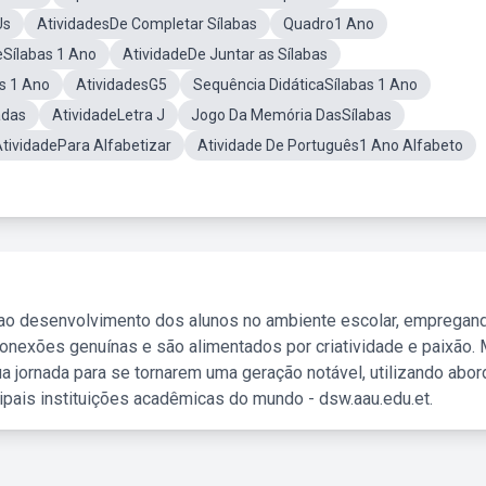
Us
AtividadesDe Completar Sílabas
Quadro1 Ano
Sílabas 1 Ano
AtividadeDe Juntar as Sílabas
s 1 Ano
AtividadesG5
Sequência DidáticaSílabas 1 Ano
adas
AtividadeLetra J
Jogo Da Memória DasSílabas
tividadePara Alfabetizar
Atividade De Português1 Ano Alfabeto
 ao desenvolvimento dos alunos no ambiente escolar, empregan
nexões genuínas e são alimentados por criatividade e paixão. 
a jornada para se tornarem uma geração notável, utilizando abo
ipais instituições acadêmicas do mundo - dsw.aau.edu.et.