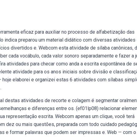
ramenta eficaz para auxiliar no processo de alfabetização das
do indica preparou um material didático com diversas atividades
cícios divertidos e. Webcom esta atividade de sílaba canônicas, 
eber cada vocábulo, cada valor sonoro separadamente e fazer a 
nfira atividades para checar como anda a escrita espontânea de 
nte atividade para os anos iniciais sobre divisão e classificaç
hoje elaborei e organizei estas 6 atividades com sílabas simp
.
pal destas atividades de recorte e colagem é segmentar oralmen
 semelhanças e diferenças entre os. (ef01lp08) relacionar eleme
sua representação escrita. Webcom apenas um clique, você terá
com dez ou mais questões, preparada com todo cuidado pedagóg
abas e formar palavras que podem ser impressas e. Web — com o