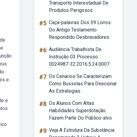
Transporte Interestadual De
Produtos Perigosos
#5
Caça-palavras Dos 39 Livros
Do Antigo Testamento
Respondido Desbravadores
 de
de
#6
Audiência Trabalhista De
junção
Instrução 03 Processo:
seus
0024987-32.2016.5.24.0007
ão
#7
Os Cenarios Se Caracterizam
les e
Como Bussolas Para Direcionar
As Estrategias
te e
#8
Os Alunos Com Altas
ntos
Habilidades Superdotação
Fazem Parte Do Público-alvo
ico.
#9
Veja A Estrutura Da Substância