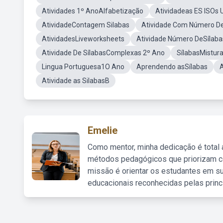
Atividades 1º AnoAlfabetização
Atividadeas ES ISOs 
AtividadeContagem Silabas
Atividade Com Número De
AtividadesLiveworksheets
Atividade Número DeSílaba
Atividade De SílabasComplexas 2º Ano
SílabasMistur
Lingua Portuguesa1O Ano
Aprendendo asSílabas
A
Atividade as SilabasB
Emelie
Como mentor, minha dedicação é total
métodos pedagógicos que priorizam co
missão é orientar os estudantes em su
educacionais reconhecidas pelas princ