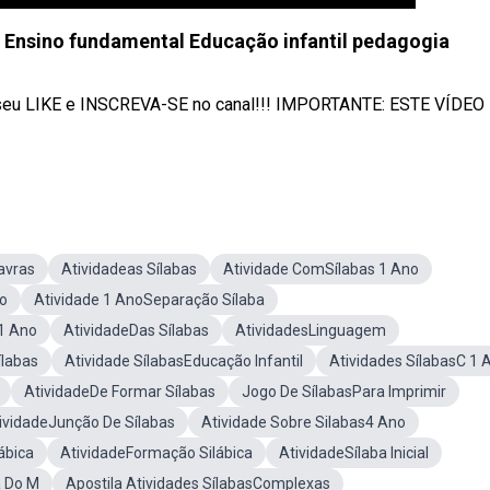
 - Ensino fundamental Educação infantil pedagogia
xe seu LIKE e INSCREVA-SE no canal!!! IMPORTANTE: ESTE VÍDEO
avras
Atividadeas Sílabas
Atividade ComSílabas 1 Ano
no
Atividade 1 AnoSeparação Sílaba
1 Ano
AtividadeDas Sílabas
AtividadesLinguagem
ílabas
Atividade SílabasEducação Infantil
Atividades SílabasC 1 
AtividadeDe Formar Sílabas
Jogo De SílabasPara Imprimir
ividadeJunção De Sílabas
Atividade Sobre Silabas4 Ano
ábica
AtividadeFormação Silábica
AtividadeSílaba Inicial
a Do M
Apostila Atividades SílabasComplexas