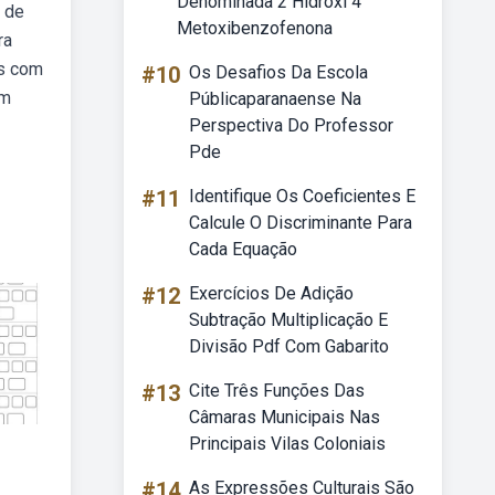
Denominada 2 Hidroxi 4
o de
Metoxibenzofenona
ra
as com
#10
Os Desafios Da Escola
em
Públicaparanaense Na
Perspectiva Do Professor
Pde
#11
Identifique Os Coeficientes E
Calcule O Discriminante Para
Cada Equação
#12
Exercícios De Adição
Subtração Multiplicação E
Divisão Pdf Com Gabarito
#13
Cite Três Funções Das
Câmaras Municipais Nas
Principais Vilas Coloniais
#14
As Expressões Culturais São