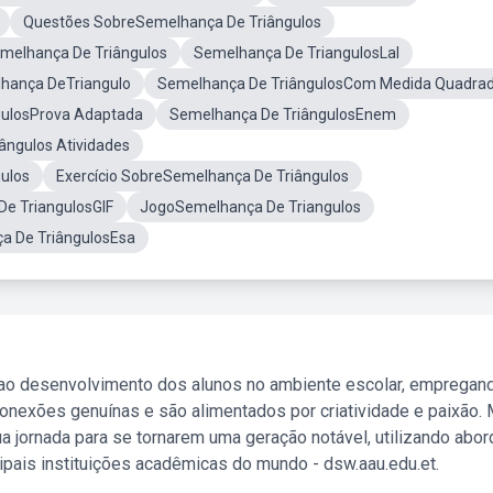
Questões SobreSemelhança De Triângulos
elhança De Triângulos
Semelhança De TriangulosLal
lhança DeTriangulo
Semelhança De TriângulosCom Medida Quadra
gulosProva Adaptada
Semelhança De TriângulosEnem
ngulos Atividades
ulos
Exercício SobreSemelhança De Triângulos
e TriangulosGIF
JogoSemelhança De Triangulos
a De TriângulosEsa
 ao desenvolvimento dos alunos no ambiente escolar, empregan
nexões genuínas e são alimentados por criatividade e paixão. 
a jornada para se tornarem uma geração notável, utilizando abo
ipais instituições acadêmicas do mundo - dsw.aau.edu.et.