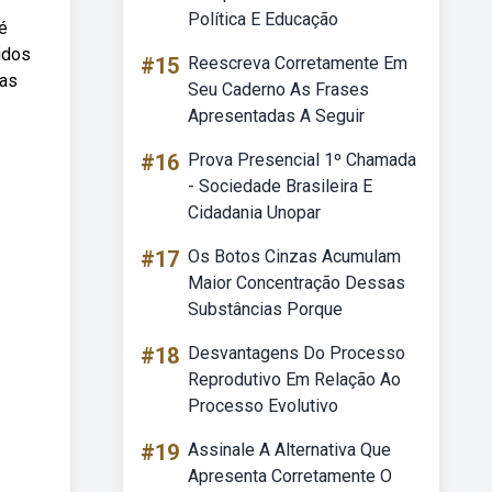
Política E Educação
é
idos
#15
Reescreva Corretamente Em
 as
Seu Caderno As Frases
Apresentadas A Seguir
#16
Prova Presencial 1º Chamada
- Sociedade Brasileira E
Cidadania Unopar
#17
Os Botos Cinzas Acumulam
Maior Concentração Dessas
Substâncias Porque
#18
Desvantagens Do Processo
Reprodutivo Em Relação Ao
Processo Evolutivo
#19
Assinale A Alternativa Que
Apresenta Corretamente O