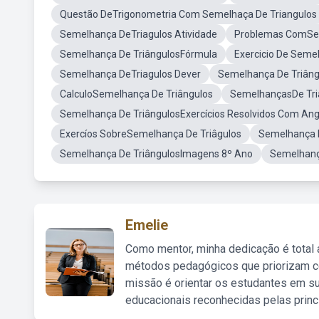
Questão DeTrigonometria Com Semelhaça De Triangulos
Semelhança DeTriagulos Atividade
Problemas ComSem
Semelhança De TriângulosFórmula
Exercicio De Seme
Semelhança DeTriagulos Dever
Semelhança De Triân
CalculoSemelhança De Triângulos
SemelhançasDe Triâ
Semelhança De TriângulosExercícios Resolvidos Com Ang
Exercíos SobreSemelhança De Triâgulos
Semelhança D
Semelhança De TriângulosImagens 8º Ano
Semelhanç
Emelie
Como mentor, minha dedicação é total
métodos pedagógicos que priorizam co
missão é orientar os estudantes em su
educacionais reconhecidas pelas princ