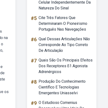
Celular Independentemente Da
Natureza Do Sinal
#5
Cite Três Fatores Que
Determinaram O Pioneirismo
Português Nas Navegações
em
do na
#6
Qual Dessas Articulações Não
 o
Corresponde Ao Tipo Correto
o,
De Articulação
#7
Quais São Os Principais Efeitos
Dos Receptores ß1 Agonista
 e
Adrenérgicos
 de
ste
#8
Produção Do Conhecimento
Científico E Tecnologias
ve os
Emergentes Uniasselvi
#9
O Estudioso Comenius