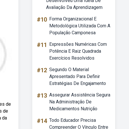
Desenvolveu Uma Ideia De
Avaliação Da Aprendizagem
#10
Forma Organizacional E
Metodológica Utilizada Com A
População Camponesa
#11
Expressões Numéricas Com
Potência E Raiz Quadrada
Exercícios Resolvidos
#12
Segundo O Material
Apresentado Para Definir
Estratégias De Engajamento
#13
Assegurar Assistência Segura
Na Administração De
des de
Medicamentos Nutrição
s de
a da
#14
Todo Educador Precisa
Compreender O Vínculo Entre