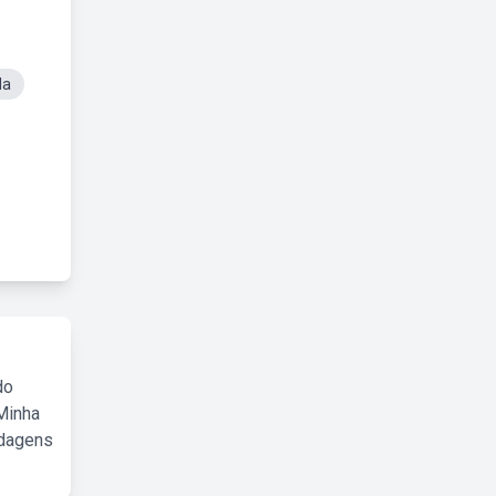
da
do
Minha
rdagens