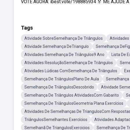
VOTE AGORA: ibest.vote/198885934 🏅 ME AJUDE A S
Tags
Atividade SobreSemelhança De Triângulos
Atividades
Atividade Semelhança DeTriangulo
Semelhança DeFigu
Atividades Semelhança De Triângulos9 Ano
Lista De 
Atividades ResoluçãoSemelhança De Triângulos
Seme
Atividades Lúdicas ComSemelhança De Triângulos
Ex
Semelhança De TriângulosPlano De Aula
Semelhança D
Semelhança De TriângulosDescobrido
Atividade Seme
Semelhança De Triângulos AtividadesCom Gabarito
S
Semelhança De TriângulosGeometria Plana Exercícios
Atividades De Semelhanças De TriangulosCom Resposta
TriângulosSemelhantes Exercícios
Atividades Adaptad
Semelhanã De TriangulosExercicios
Semelhança De Tr