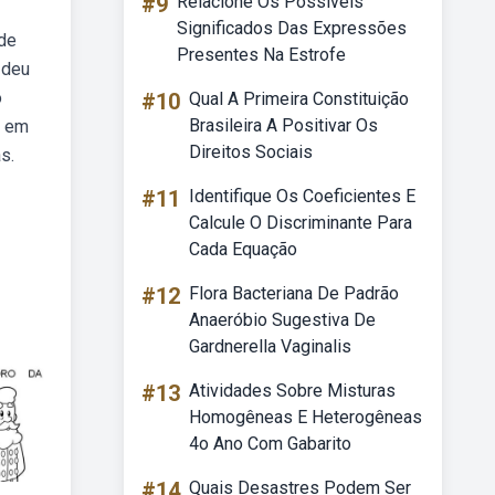
#9
Relacione Os Possíveis
Significados Das Expressões
 de
Presentes Na Estrofe
 deu
o
#10
Qual A Primeira Constituição
Brasileira A Positivar Os
a em
Direitos Sociais
s.
#11
Identifique Os Coeficientes E
Calcule O Discriminante Para
Cada Equação
#12
Flora Bacteriana De Padrão
Anaeróbio Sugestiva De
Gardnerella Vaginalis
#13
Atividades Sobre Misturas
Homogêneas E Heterogêneas
4o Ano Com Gabarito
#14
Quais Desastres Podem Ser