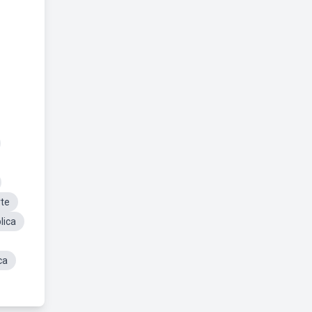
rte
lica
ca