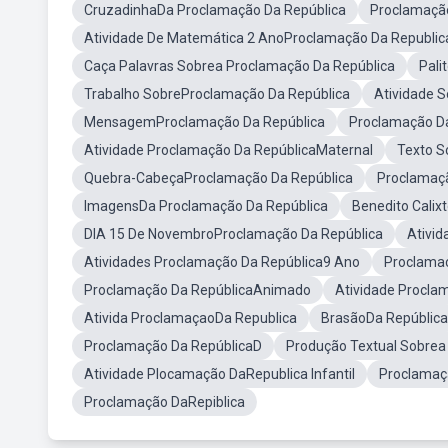
CruzadinhaDa Proclamação Da República
Proclamação
Atividade De Matemática 2 AnoProclamação Da Republic
Caça Palavras Sobrea Proclamação Da República
Pali
Trabalho SobreProclamação Da República
Atividade 
MensagemProclamação Da República
Proclamação Da
Atividade Proclamação Da RepúblicaMaternal
Texto S
Quebra-CabeçaProclamação Da República
Proclamaçã
ImagensDa Proclamação Da República
Benedito Calix
DIA 15 De NovembroProclamação Da República
Ativid
Atividades Proclamação Da República9 Ano
Proclamaç
Proclamação Da RepúblicaAnimado
Atividade Procla
Ativida ProclamaçaoDa Republica
BrasãoDa República
Proclamação Da RepúblicaD
Produção Textual Sobrea
Atividade Plocamação DaRepublica Infantil
Proclamaçã
Proclamação DaRepiblica