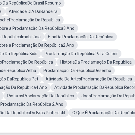
 Da RepúblicaDo Brasil Resumo
a
Atividade DIA DaBandeira
tocheProclamação Da República
Sobre a Proclamação Da República3 Ano
 RepúblicaImobiliária
HinoDa Proclamação Da República
obre a Proclamação Da República2 Ano
o Da RepúblicaKids
Proclamação Da RepúblicaPara Colorir
toProclamação Da República
HistóriaDa Proclamação Da República
ade RepúblicaVelha
Proclamação Da RepúblicaDesenho
ão DaRepublica Pet
Atividade De ArtesProclamação Da República
mação Da República4 Ano
Atividade Proclamação DaRepublica Reco
PinturasProclamação Da República
JogoProclamação Da Repúb
 Proclamação Da República 2 Ano
o Da RepúblicaDo Bras Pinterestil
O Que ÉProclamação Da Repúbli