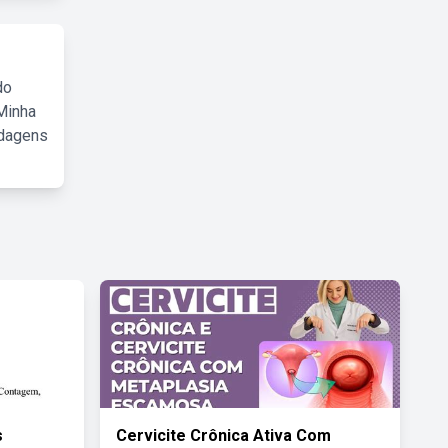
do
Minha
rdagens
s
Cervicite Crônica Ativa Com