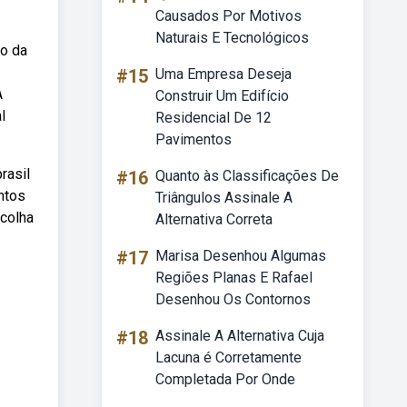
Causados Por Motivos
Naturais E Tecnológicos
ão da
#15
Uma Empresa Deseja
A
Construir Um Edifício
l
Residencial De 12
Pavimentos
rasil
#16
Quanto às Classificações De
ntos
Triângulos Assinale A
scolha
Alternativa Correta
#17
Marisa Desenhou Algumas
Regiões Planas E Rafael
Desenhou Os Contornos
#18
Assinale A Alternativa Cuja
Lacuna é Corretamente
Completada Por Onde