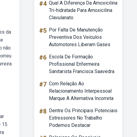
#4
Qual A Diferença Da Amoxicilina
Tri-hidratada Para Amoxicilina
Clavulanato
#5
Por Falta De Manutenção
es da
Preventiva Dos Veículos
ue
Automotores Liberam Gases
o não
correu
#6
Escola De Formação
rreira
Profissional Enfermeira
Sanitarista Francisca Saavedra
#7
Com Relação Ao
Relacionamento Interpessoal
Marque A Alternativa Incorreta
#8
Dentre Os Principais Potenciais
ar
Estressores No Trabalho
e 15
Podemos Destacar
ra