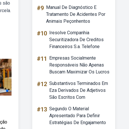
s são
#9
Manual De Diagnóstico E
rcela.
Tratamento De Acidentes Por
Animais Peçonhentos
#10
Iresolve Companhia
Securitizadora De Creditos
Financeiros S.a. Telefone
#11
Empresas Socialmente
Responsáveis Não Apenas
Buscam Maximizar Os Lucros
#12
Substantivos Terminados Em
Eza Derivados De Adjetivos
São Escritos Com
#13
Segundo O Material
Apresentado Para Definir
nção
Estratégias De Engajamento
 de