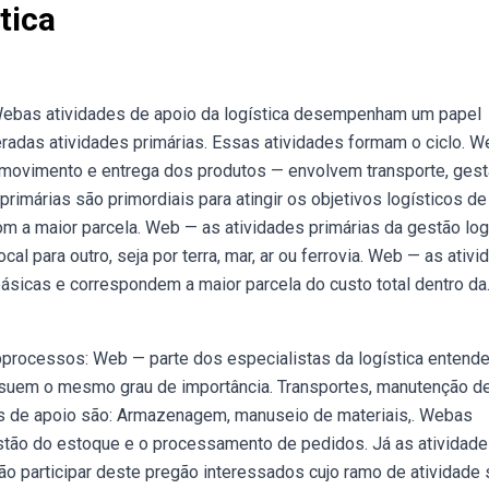
tica
. Webas atividades de apoio da logística desempenham um papel
radas atividades primárias. Essas atividades formam o ciclo. 
ao movimento e entrega dos produtos — envolvem transporte, ges
imárias são primordiais para atingir os objetivos logísticos de
om a maior parcela. Web — as atividades primárias da gestão log
l para outro, seja por terra, mar, ar ou ferrovia. Web — as ativ
básicas e correspondem a maior parcela do custo total dentro da
bprocessos: Web — parte dos especialistas da logística entend
ossuem o mesmo grau de importância. Transportes, manutenção d
s de apoio são: Armazenagem, manuseio de materiais,. Webas
gestão do estoque e o processamento de pedidos. Já as atividad
 participar deste pregão interessados cujo ramo de atividade 