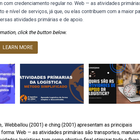
am com credenciamento regular no. Web — as atividades primária
sto e nível de serviços, já que, ou elas contribuem com a maior pa
ersas atividades primárias e de apoio.
mation, click the button below.
LEARN MORE
,. Webballou (2001) e ching (2001) apresentam as principais
te forma: Web — as atividades primárias são transportes, manute
dades logísticas tem como objetivo final otimizar todo o fluxo