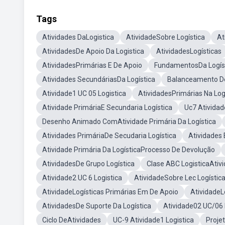
Tags
Atividades DaLogistica
AtividadeSobre Logística
At
AtividadesDe Apoio Da Logistica
AtividadesLogísticas
AtividadesPrimárias E De Apoio
FundamentosDa Logíst
Atividades SecundáriasDa Logística
Balanceamento De
Atividade1 UC 05 Logistica
AtividadesPrimárias Na Log
Atividade PrimáriaE Secundaria Logística
Uc7 Atividad
Desenho Animado ComAtividade Primária Da Logística
Atividades PrimáriaDe Secudaria Logística
Atividades 
Atividade Primária Da LogísticaProcesso De Devolução
AtividadesDe Grupo Logística
Clase ABC LogisticaAtiv
Atividade2 UC 6 Logistica
AtividadeSobre Lec Logístic
AtividadeLogísticas Primárias Em De Apoio
AtividadeL
AtividadesDe Suporte Da Logística
Atividade02 UC/06 
Ciclo DeAtividades
UC-9 Atividade1 Logistica
Projet