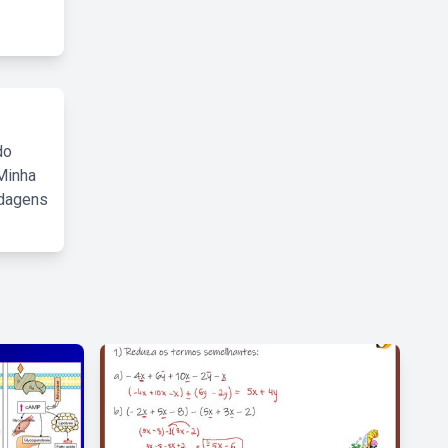
do
Minha
rdagens