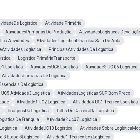
ividadeDe Logística
Atividade Primária
AtividadesPrimárias De Produção
AtividadesLogísticas Devoluçõ
ica Atividades
Atividades LogísticaDinâmica Sala De Aula
Atividades Logistica
PrincipaisAtividades Da Logística
ística
Logística PrimáriaTransporte
e1 Logística
AtividadesUC6 Logística
Atividade3 UC 05 Logistica
AtividadesPrimarias De Logistica
Essenciais DaLogistica
UC5 Atividade3 Logistica
AtividadesLogisticas SUP Bom Preco
idade
Atividade1 UC2 Logistica
Atividade4 UC1 Tecnico Logistica
a
ImagensDa Logística
Trilha De CarreiraDa Logística
ogistica De Franquia
Atividade2 Uc07 Logística
Logistica
AtividadeUC10 Logística
Atividades Sobre LogísticaMo
o 3 Etapa 8Logística
Atividade1 Técnico Em Logística