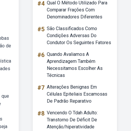
#4
Qual O Método Utilizado Para
Comparar Frações Com
Denominadores Diferentes
#5
São Classificados Como
Condições Adversas Do
Webas
Condutor Os Seguintes Fatores
tão de
#6
Quando Avaliamos A
ística
Aprendizagem Também
Necessitamos Escolher As
idades
Técnicas
.
#7
Alterações Benignas Em
Células Epiteliais Escamosas
e que
De Padrão Reparativo
e
#8
Vencendo O Tdah Adulto:
es
Transtorno De Déficit De
seja
Atenção/hiperatividade