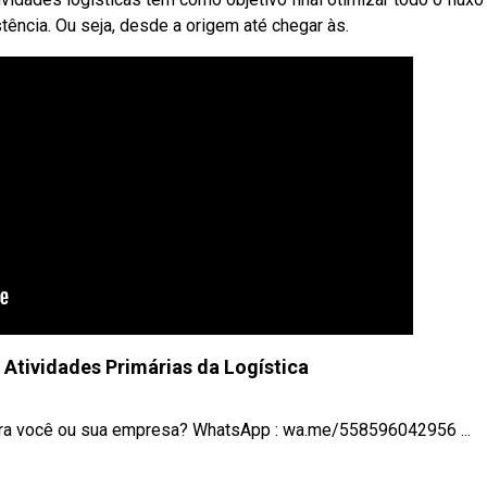
tência. Ou seja, desde a origem até chegar às.
 Atividades Primárias da Logística
para você ou sua empresa? WhatsApp : wa.me/558596042956 ...