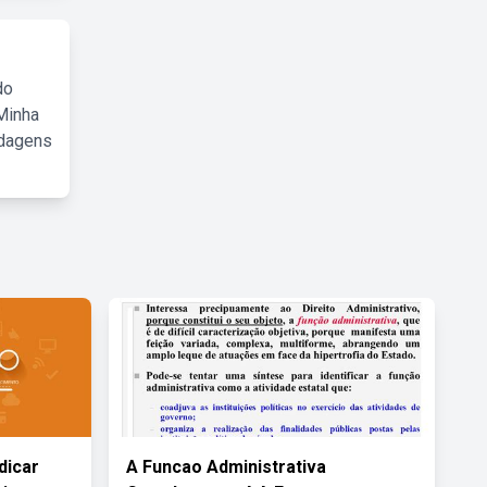
do
Minha
rdagens
dicar
A Funcao Administrativa