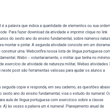
 é a palavra que indica a quantidade de elementos ou sua orde
de. Para fazer download da atividade e imprimir clique no link
lunos do sexto ano do ensino fundamental, sobre números natur
ra montar e pintar. A segunda atividade consiste em um diorama
e construir uma. Webconfira nossa lista de língua portuguesa co
amental. Webii ‒ voluntariamente, o militar que tenha no mínimo 
de exercício de atividade de natureza militar; Webas atividades 
i neste post são ferramentas valiosas para ajudar os alunos a
m seguida copie e responda, em seu caderno, as questões abaix
o sexto ano do ensino fundamental, visa o estudo do numeral. O
ra aula de língua portuguesa com exercícios sobre a classe
e: A) às vezes a palavra um é numeral. Planejamento anual de