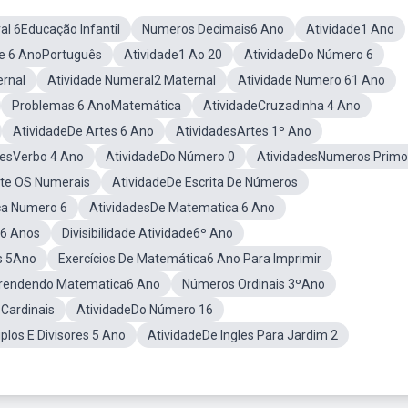
al 6Educação Infantil
Numeros Decimais6 Ano
Atividade1 Ano
de 6 AnoPortuguês
Atividade1 Ao 20
AtividadeDo Número 6
rnal
Atividade Numeral2 Maternal
Atividade Numero 61 Ano
Problemas 6 AnoMatemática
AtividadeCruzadinha 4 Ano
AtividadeDe Artes 6 Ano
AtividadesArtes 1º Ano
desVerbo 4 Ano
AtividadeDo Número 0
AtividadesNumeros Primo
te OS Numerais
AtividadeDe Escrita De Números
ca Numero 6
AtividadesDe Matematica 6 Ano
o6 Anos
Divisibilidade Atividade6º Ano
s 5Ano
Exercícios De Matemática6 Ano Para Imprimir
rendendo Matematica6 Ano
Números Ordinais 3ºAno
Cardinais
AtividadeDo Número 16
plos E Divisores 5 Ano
AtividadeDe Ingles Para Jardim 2