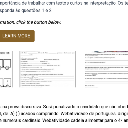
mportância de trabalhar com textos curtos na interpretação. Os t
esponda às questões 1 e 2.
mation, click the button below.
LEARN MORE
s na prova discursiva. Será penalizado o candidato que não obe
l, de. A) ( ) acabou comprando. Webatividade de português, dirig
 numerais cardinais. Webatividade cadeia alimentar para o 4º a