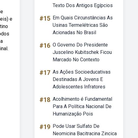
Texto Dos Antigos Egípcios
de
#15
Em Quais Circunstâncias As
eis) e
Usinas Termelétricas São
tino
Acionadas No Brasil
todos
 a
#16
O Governo Do Presidente
nal.
Juscelino Kubitschek Ficou
Marcado No Contexto
#17
As Ações Socioeducativas
Destinadas A Jovens E
Adolescentes Infratores
#18
Acolhimento é Fundamental
Para A Política Nacional De
Humanização Pois
#19
Pode Usar Sulfato De
Neomicina Bacitracina Zincica