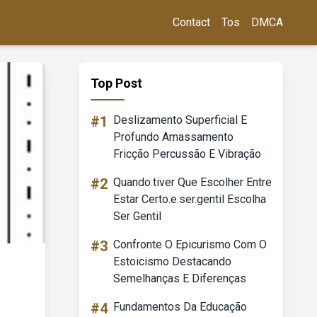
Contact
Tos
DMCA
Top Post
#1
Deslizamento Superficial E
Profundo Amassamento
Fricção Percussão E Vibração
#2
Quando.tiver Que Escolher Entre
Estar Certo.e.ser.gentil Escolha
Ser Gentil
#3
Confronte O Epicurismo Com O
Estoicismo Destacando
Semelhanças E Diferenças
#4
Fundamentos Da Educação