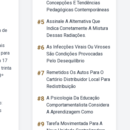
Concepções E Tendências
Pedagógicas Contemporâneas
#5
Assinale A Alternativa Que
Indica Corretamente A Mistura
m de
Dessas Radiações.
ais
#6
As Infecções Virais Ou Viroses
 para
São Condições Provocadas
m 17
Pelo Desequilíbrio
trinta
#7
Remetidos Os Autos Para O
3º
Cartório Distribuidor Local Para
Redistribuição
#8
A Psicologia Da Educação
o:
Comportamentalista Considera
s
A Aprendizagem Como
#9
Tarefa Movimentada Para A