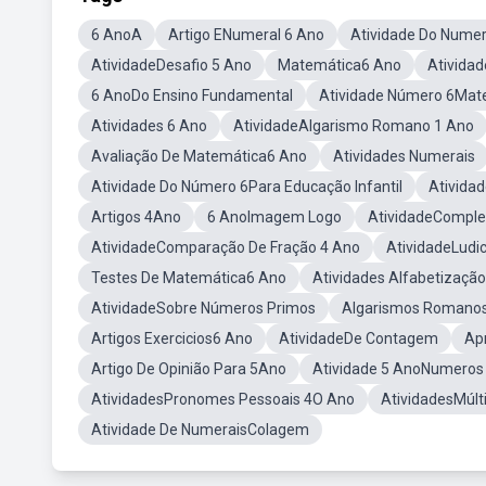
6 AnoA
Artigo ENumeral 6 Ano
Atividade Do Numer
AtividadeDesafio 5 Ano
Matemática6 Ano
Ativida
6 AnoDo Ensino Fundamental
Atividade Número 6Mate
Atividades 6 Ano
AtividadeAlgarismo Romano 1 Ano
Avaliação De Matemática6 Ano
Atividades Numerais
Atividade Do Número 6Para Educação Infantil
Ativida
Artigos 4Ano
6 AnoImagem Logo
AtividadeComple
AtividadeComparação De Fração 4 Ano
AtividadeLudi
Testes De Matemática6 Ano
Atividades Alfabetizaçã
AtividadeSobre Números Primos
Algarismos Romano
Artigos Exercicios6 Ano
AtividadeDe Contagem
Ap
Artigo De Opinião Para 5Ano
Atividade 5 AnoNumeros 
AtividadesPronomes Pessoais 4O Ano
AtividadesMúlti
Atividade De NumeraisColagem