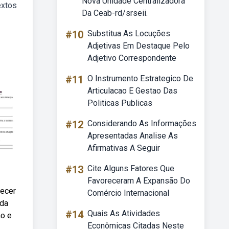
Nova Unidade Centralizadora
extos
Da Ceab-rd/srseii.
#10
Substitua As Locuções
Adjetivas Em Destaque Pelo
Adjetivo Correspondente
#11
O Instrumento Estrategico De
Articulacao E Gestao Das
Politicas Publicas
#12
Considerando As Informações
Apresentadas Analise As
Afirmativas A Seguir
#13
Cite Alguns Fatores Que
Favoreceram A Expansão Do
decer
Comércio Internacional
ida
#14
Quais As Atividades
no e
Econômicas Citadas Neste