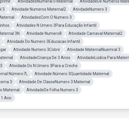
primir
AtividadesNumeral 0 Maternal
AtividadeDe Números Mate
l 3
Atividade Numeros Maternal2
AtivdadeNumero 3
Maternal
AtividadesCom O Numero 3
inhos
Atividades N Umero 3Para Educação Infantil
Maternal 3N
Atividade Numero8
Atividade Carnaval Maternal2
Atividade Do Numero 3Educacao Infantil
igar
Atividade Numero 3Cobrir
Atividade MaternalNuemral 3
aternal
AtividadeCriança De 3 Anos
AtividadeLúdica Para Matern
 3
Atividade Do N Umero 3Para a Creche
ernal Número7L
Atividade Número 3Quantidade Maternal
erna 3
Atividade De ClasseNumero 3 Maternal
ão Maternal
AtividadeDe Folha Numero 3
 1 Ano