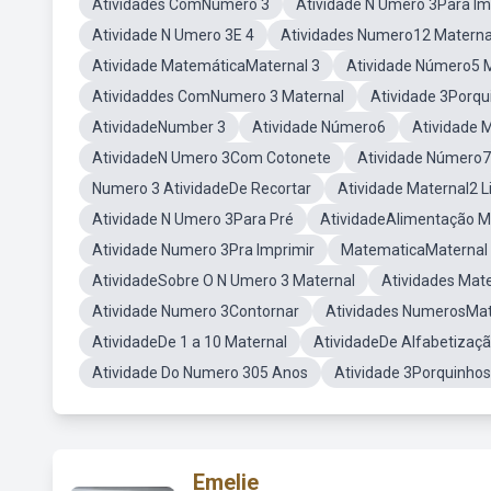
Atividades ComNumero 3
Atividade N Umero 3Para Im
Atividade N Umero 3E 4
Atividades Numero12 Materna
Atividade MatemáticaMaternal 3
Atividade Número5 
Atividaddes ComNumero 3 Maternal
Atividade 3Porqu
AtividadeNumber 3
Atividade Número6
Atividade 
AtividadeN Umero 3Com Cotonete
Atividade Número7
Numero 3 AtividadeDe Recortar
Atividade Maternal2 L
Atividade N Umero 3Para Pré
AtividadeAlimentação M
Atividade Numero 3Pra Imprimir
MatematicaMaternal
AtividadeSobre O N Umero 3 Maternal
Atividades Mat
Atividade Numero 3Contornar
Atividades NumerosMat
AtividadeDe 1 a 10 Maternal
AtividadeDe Alfabetizaç
Atividade Do Numero 305 Anos
Atividade 3Porquinhos
Emelie