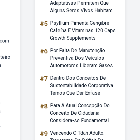
Adaptativas Permitem Que
Alguns Seres Vivos Habitam
#5
Psyllium Pimenta Gengibre
Cafeína E Vitaminas 120 Caps
Growth Supplements
r com
#6
Por Falta De Manutenção
teiro
Preventiva Dos Veículos
a
Automotores Liberam Gases
#7
Dentro Dos Conceitos De
Sustentabilidade Corporativa
Temos Que Dar Enfase
s
#8
Para A Atual Concepção Do
a
Conceito De Cidadania
Considera-se Fundamental
.
#9
Vencendo O Tdah Adulto: