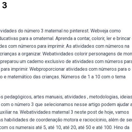
 3
ividades do número 3 maternal no pinterest. Webveja como
ativas para a omaternal. Aprenda a contar, colorir, ler e brinca
ades com números para imprimir. As atividades com números na
 crianças a organizar. Webatividades colorir personagens de mon
or preparou um caderno exclusivo de atividades com números par
as para imprimir. Webproporcionar atividades com números para o
vo e matemático das crianças. Números de 1 a 10 com o tema
s pedagógicos, artes manuais, atividades , metodologias, ideia
es com o número 3 que selecionamos nesse artigo podem ajudar 
uxiliar na. Webatividades maternal 3 neste post de hoje, vamos
as habilidades de coordenação motora e raciocícinio, além de ser
om os numerais até 5, até 10, até 20, até 50 e até 100. Hino da