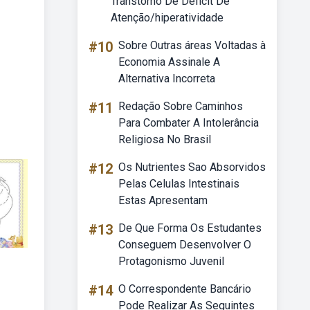
Transtorno De Déficit De
Atenção/hiperatividade
#10
Sobre Outras áreas Voltadas à
Economia Assinale A
Alternativa Incorreta
#11
Redação Sobre Caminhos
Para Combater A Intolerância
Religiosa No Brasil
#12
Os Nutrientes Sao Absorvidos
Pelas Celulas Intestinais
Estas Apresentam
#13
De Que Forma Os Estudantes
Conseguem Desenvolver O
Protagonismo Juvenil
#14
O Correspondente Bancário
Pode Realizar As Seguintes