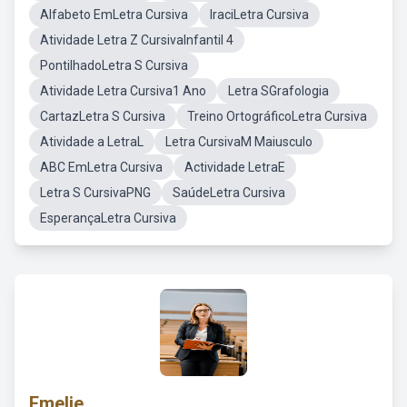
Alfabeto EmLetra Cursiva
IraciLetra Cursiva
Atividade Letra Z CursivaInfantil 4
PontilhadoLetra S Cursiva
Atividade Letra Cursiva1 Ano
Letra SGrafologia
CartazLetra S Cursiva
Treino OrtográficoLetra Cursiva
Atividade a LetraL
Letra CursivaM Maiusculo
ABC EmLetra Cursiva
Actividade LetraE
Letra S CursivaPNG
SaúdeLetra Cursiva
EsperançaLetra Cursiva
Emelie