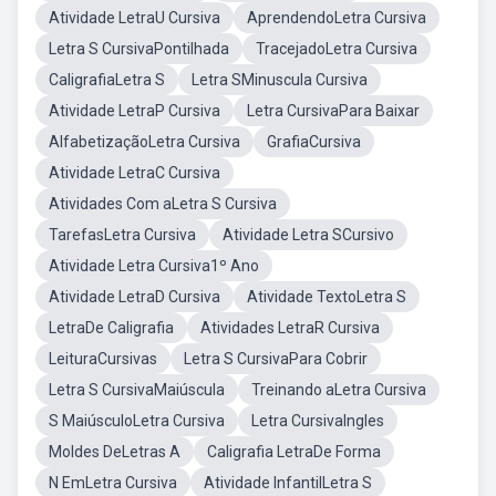
Atividade LetraU Cursiva
AprendendoLetra Cursiva
Letra S CursivaPontilhada
TracejadoLetra Cursiva
CaligrafiaLetra S
Letra SMinuscula Cursiva
Atividade LetraP Cursiva
Letra CursivaPara Baixar
AlfabetizaçãoLetra Cursiva
GrafiaCursiva
Atividade LetraC Cursiva
Atividades Com aLetra S Cursiva
TarefasLetra Cursiva
Atividade Letra SCursivo
Atividade Letra Cursiva1º Ano
Atividade LetraD Cursiva
Atividade TextoLetra S
LetraDe Caligrafia
Atividades LetraR Cursiva
LeituraCursivas
Letra S CursivaPara Cobrir
Letra S CursivaMaiúscula
Treinando aLetra Cursiva
S MaiúsculoLetra Cursiva
Letra CursivaIngles
Moldes DeLetras A
Caligrafia LetraDe Forma
N EmLetra Cursiva
Atividade InfantilLetra S