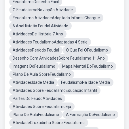
FeudalismoDesenho Facil
O FeudalismoNo Japão Atividade
Feudalismo AtividadeAdaptada Infantil Chargue
6 AnoHistotia Feudal Atividade
AtividadesDe História 7 Ano
Atividades FeudalismoAdaptadas 4 Série
AtividadesPeríodo Feudal
O Que Foi OFeudalismo
Desenho Com AtividadesSobre Feudalismo 1º Ano
Imagens DoFeudalismo
Mapa Mental DoFeudalismo
Plano De Aula SobreFeudalismo
AtividadesIdade Média
FeudalismoNa Idade Media
Atividades Sobre FeudalismoEducação Infantil
Partes Do FeudoAtividades
Atividades Sobre FeudalismoEja
Plano De AulaFeudalismo
A Formação DoFeudalismo
AtividadeCruzadinha Sobre Feudalismo