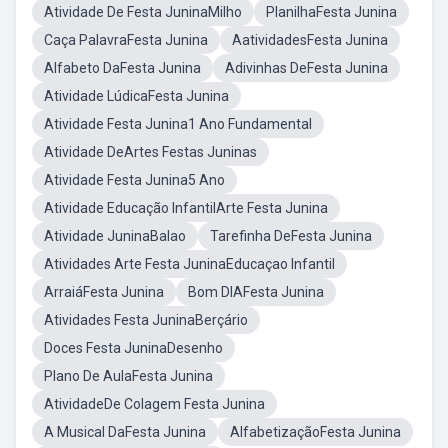
Atividade De Festa JuninaMilho
PlanilhaFesta Junina
Caça PalavraFesta Junina
AatividadesFesta Junina
Alfabeto DaFesta Junina
Adivinhas DeFesta Junina
Atividade LúdicaFesta Junina
Atividade Festa Junina1 Ano Fundamental
Atividade DeArtes Festas Juninas
Atividade Festa Junina5 Ano
Atividade Educação InfantilArte Festa Junina
Atividade JuninaBalao
Tarefinha DeFesta Junina
Atividades Arte Festa JuninaEducaçao Infantil
ArraiáFesta Junina
Bom DIAFesta Junina
Atividades Festa JuninaBerçário
Doces Festa JuninaDesenho
Plano De AulaFesta Junina
AtividadeDe Colagem Festa Junina
A Musical DaFesta Junina
AlfabetizaçãoFesta Junina