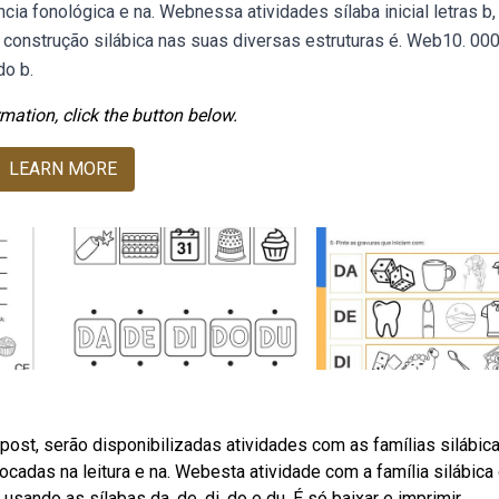
cia fonológica e na. Webnessa atividades sílaba inicial letras b, 
 construção silábica nas suas diversas estruturas é. Web10. 00
do b.
mation, click the button below.
LEARN MORE
 post, serão disponibilizadas atividades com as famílias silábic
focadas na leitura e na. Webesta atividade com a família silábica
ndo as sílabas da, de, di, do e du. É só baixar e imprimir.