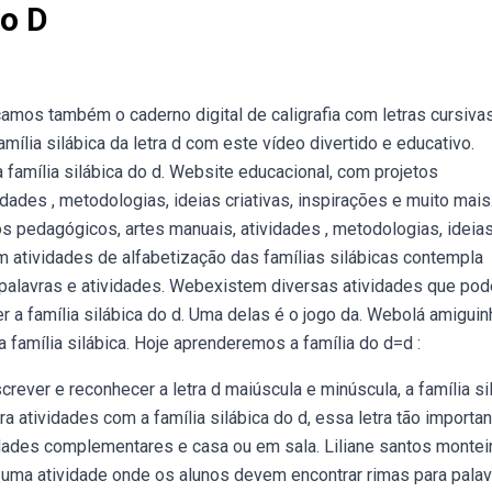
Do D
amos também o caderno digital de caligrafia com letras cursiva
amília silábica da letra d com este vídeo divertido e educativo.
família silábica do d. Website educacional, com projetos
ades , metodologias, ideias criativas, inspirações e muito mais
s pedagógicos, artes manuais, atividades , metodologias, ideia
om atividades de alfabetização das famílias silábicas contempla
e palavras e atividades. Webexistem diversas atividades que po
er a família silábica do d. Uma delas é o jogo da. Webolá amiguin
a família silábica. Hoje aprenderemos a família do d=d :
rever e reconhecer a letra d maiúscula e minúscula, a família si
 atividades com a família silábica do d, essa letra tão importa
idades complementares e casa ou em sala. Liliane santos montei
ma atividade onde os alunos devem encontrar rimas para palav