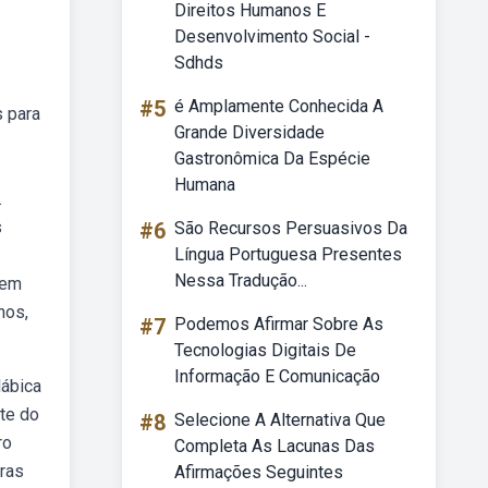
Direitos Humanos E
Desenvolvimento Social -
Sdhds
#5
é Amplamente Conhecida A
s para
Grande Diversidade
Gastronômica Da Espécie
Humana
.
s
#6
São Recursos Persuasivos Da
Língua Portuguesa Presentes
Nessa Tradução...
dem
hos,
#7
Podemos Afirmar Sobre As
Tecnologias Digitais De
Informação E Comunicação
lábica
nte do
#8
Selecione A Alternativa Que
ro
Completa As Lacunas Das
ras
Afirmações Seguintes