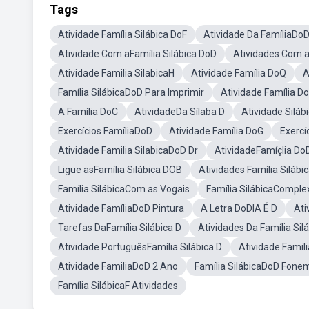
Tags
Atividade Família Silábica DoF
Atividade Da FamíliaDo
Atividade Com aFamília Silábica DoD
Atividades Com a
Atividade Familia SilabicaH
Atividade Família DoQ
A
Família SilábicaDoD Para Imprimir
Atividade Família D
A Família DoC
AtividadeDa Sílaba D
Atividade Siláb
Exercícios FamíliaDoD
Atividade Família DoG
Exercí
Atividade Familia SilabicaDoD Dr
AtividadeFamíçlia Do
Ligue asFamília Silábica DOB
Atividades Família Siláb
Família SilábicaCom as Vogais
Família SilábicaComple
Atividade FamíliaDoD Pintura
A Letra DoDIA É D
Ati
Tarefas DaFamília Silábica D
Atividades Da Família Si
Atividade PortuguêsFamília Silábica D
Atividade Famili
Atividade FamiliaDoD 2 Ano
Família SilábicaDoD Fone
Família SilábicaF Atividades