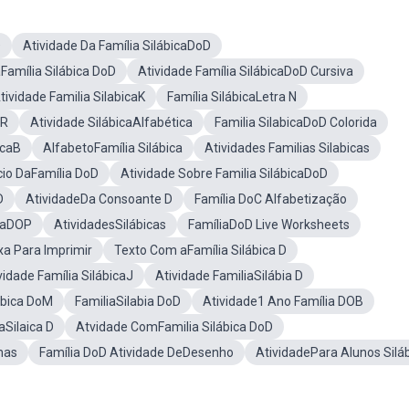
D
Atividade Da Família SilábicaDoD
Família Silábica DoD
Atividade Família SilábicaDoD Cursiva
tividade Familia SilabicaK
Família SilábicaLetra N
oR
Atividade SilábicaAlfabética
Familia SilabicaDoD Colorida
icaB
AlfabetoFamília Silábica
Atividades Familias Silabicas
cio DaFamília DoD
Atividade Sobre Familia SilábicaDoD
D
AtividadeDa Consoante D
Família DoC Alfabetização
icaDOP
AtividadesSilábicas
FamíliaDoD Live Worksheets
xa Para Imprimir
Texto Com aFamília Silábica D
vidade Família SilábicaJ
Atividade FamiliaSilábia D
lábica DoM
FamiliaSilabia DoD
Atividade1 Ano Família DOB
aSilaica D
Atvidade ComFamilia Silábica DoD
mas
Família DoD Atividade DeDesenho
AtividadePara Alunos Silá