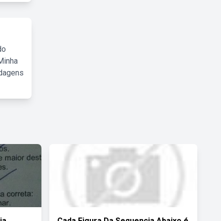
do
Minha
rdagens
ia
Cada Figura Da Sequencia Abaixo é