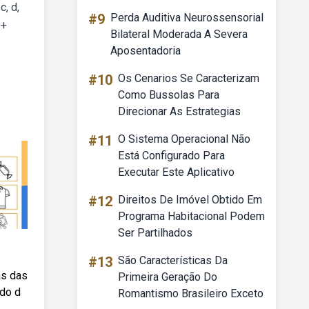
c, d,
#9
Perda Auditiva Neurossensorial
0+
Bilateral Moderada A Severa
Aposentadoria
#10
Os Cenarios Se Caracterizam
Como Bussolas Para
Direcionar As Estrategias
#11
O Sistema Operacional Não
Está Configurado Para
Executar Este Aplicativo
#12
Direitos De Imóvel Obtido Em
Programa Habitacional Podem
Ser Partilhados
#13
São Características Da
as das
Primeira Geração Do
 do d
Romantismo Brasileiro Exceto