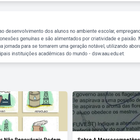
 ao desenvolvimento dos alunos no ambiente escolar, empregan
nexões genuínas e são alimentados por criatividade e paixão. 
a jornada para se tornarem uma geração notável, utilizando abo
ipais instituições acadêmicas do mundo - dsw.aau.edu.et.
es Não Renováveis Podem
Sobre A Macrocompetênc