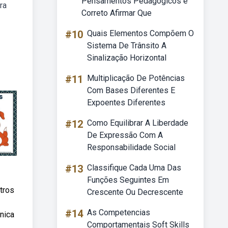
Pensamentos Pedagógicos é
ra
Correto Afirmar Que
#10
Quais Elementos Compõem O
Sistema De Trânsito A
Sinalização Horizontal
#11
Multiplicação De Potências
Com Bases Diferentes E
Expoentes Diferentes
#12
Como Equilibrar A Liberdade
De Expressão Com A
Responsabilidade Social
#13
Classifique Cada Uma Das
Funções Seguintes Em
tros
Crescente Ou Decrescente
#14
As Competencias
nica
Comportamentais Soft Skills