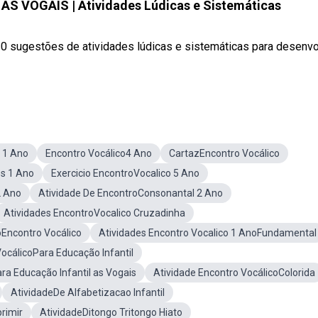
S VOGAIS | Atividades Lúdicas e Sistemáticas
0 sugestões de atividades lúdicas e sistemáticas para desenvo
 1 Ano
Encontro Vocálico4 Ano
CartazEncontro Vocálico
s 1 Ano
Exercicio EncontroVocalico 5 Ano
2 Ano
Atividade De EncontroConsonantal 2 Ano
Atividades EncontroVocalico Cruzadinha
oEncontro Vocálico
Atividades Encontro Vocalico 1 AnoFundamental
ocálicoPara Educação Infantil
ra Educação Infantil as Vogais
Atividade Encontro VocálicoColorida
AtividadeDe Alfabetizacao Infantil
rimir
AtividadeDitongo Tritongo Hiato