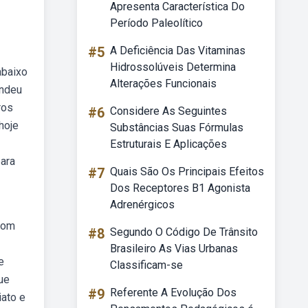
Apresenta Característica Do
Período Paleolítico
#5
A Deficiência Das Vitaminas
Hidrossolúveis Determina
abaixo
Alterações Funcionais
endeu
ros
#6
Considere As Seguintes
hoje
Substâncias Suas Fórmulas
Estruturais E Aplicações
para
#7
Quais São Os Principais Efeitos
Dos Receptores B1 Agonista
Adrenérgicos
com
#8
Segundo O Código De Trânsito
Brasileiro As Vias Urbanas
e
Classificam-se
ue
#9
Referente A Evolução Dos
iato e