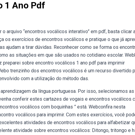
o 1 Ano Pdf
 o arquivo “encontros vocálicos interativo” em pdf, basta clicar 
a os exercícios de encontros vocálicos e pratique o que já apr
adas ajudam a tirar dúvidas. Reconhecer como se forma os encont
como as situações em que são usados no cotidiano escolar. Web
 preparei sobre encontro vocálicos 1 ano pdf para imprimir
ebo trenzinho dos encontros vocálicos é um recurso divertido 
senvolvido com a utilização do método das.
 aprendizagem da língua portuguesa. Por isso, selecionamos as
enha conferir estes cartazes de vogais e encontros vocálicos 
encontros vocálicos com boquinhas ” está. Webconfira nesta
ontro vocálicos para imprimir. Com estes exercícios, você pod
xcelentes atividades de encontros vocálicos para alfabetizar q
ente atividade sobre encontros vocálicos: Ditongo, tritongo e h