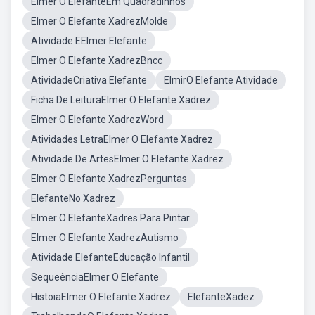
Elmer O ElefanteEm Quadradinhos
Elmer O Elefante XadrezMolde
Atividade EElmer Elefante
Elmer O Elefante XadrezBncc
AtividadeCriativa Elefante
ElmirO Elefante Atividade
Ficha De LeituraElmer O Elefante Xadrez
Elmer O Elefante XadrezWord
Atividades LetraElmer O Elefante Xadrez
Atividade De ArtesElmer O Elefante Xadrez
Elmer O Elefante XadrezPerguntas
ElefanteNo Xadrez
Elmer O ElefanteXadres Para Pintar
Elmer O Elefante XadrezAutismo
Atividade ElefanteEducação Infantil
SequeênciaElmer O Elefante
HistoiaElmer O Elefante Xadrez
ElefanteXadez