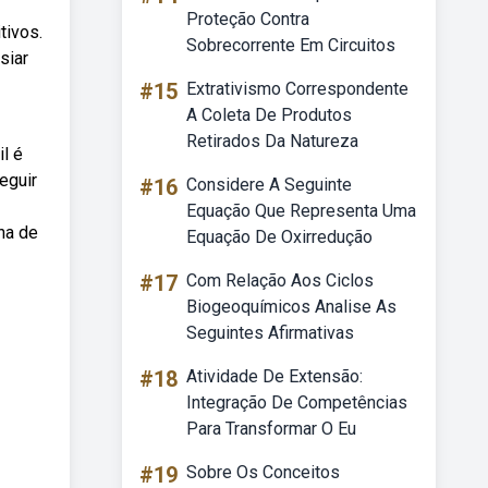
Proteção Contra
tivos.
Sobrecorrente Em Circuitos
siar
#15
Extrativismo Correspondente
A Coleta De Produtos
Retirados Da Natureza
l é
eguir
#16
Considere A Seguinte
Equação Que Representa Uma
ha de
Equação De Oxirredução
#17
Com Relação Aos Ciclos
Biogeoquímicos Analise As
Seguintes Afirmativas
#18
Atividade De Extensão:
Integração De Competências
Para Transformar O Eu
#19
Sobre Os Conceitos