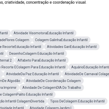
s, criatividade, concentração e coordenação visual.
antil
Atividade VisomotoraEducação Infantil
dadeFlores Colagem
Colagem GalinhaEducação Infantil
e RecorteEducação Infantil
Atividades GariEducação Infantil
til
DesenhoColagem Educação Infantil
ernal 2
Alfabeto ParaEducação Infantil
e Recorte EColagem Para Educação Infantil
AquárioEducação Infanti
m
AtividadeDa Paz Educação Infantil
AtividadeDe Carnaval Colag
emDe Algodão
AtividadeDe Coordenação Colagem
a Imprimir
Atividade De ColagemDIA Do Trabalho
de ColagemPalito Educação Infantil
ão Infantil ColagemDivertida
Tipos DeColagem Educação Infantil
tividade Infantil
Atividade ColagemJardim I