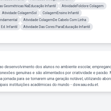
s Geométricas NaEducação Infantil
AtividadeFolclore Colagem
Atividade ColagemSol
ColagemEnsino Infantil
undamental
Atividade ColagemDe Cabelo Com Linha
Ed. Infantil
Atividade Das Cores ParaEducação Infantil
 ao desenvolvimento dos alunos no ambiente escolar, empregan
nexões genuínas e são alimentados por criatividade e paixão. 
a jornada para se tornarem uma geração notável, utilizando abo
ipais instituições acadêmicas do mundo - dsw.aau.edu.et.