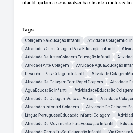
infantil ajudam a desenvolver habilidades motoras fina
Tags
Colagem NaEducação Infantil
Atividade ColagemEd. Inf
Atividades Com ColagemPara Educação Infantil
Ativi
Atividade De ArtesColagem Educação Infantil
Atividad
AtividadeArte Colagem
Atividade ÁguaEducação Infan
Desenhos ParaColagem Infantil
Atividade ColagemMat
Atividade De ColagemCom Papel Crepom
Atividade D
AguaEducação Infantil
AtividadadeEducação Colage
Atividade De ColagemVolta as Aulas
Atividade Colag
Atividades Infantil4 Colagem
Atividade De ColagemPar
Língua PortuguesaEducação Infantil Colagem
Ativida
Atividade De Movimento ParaEducação Infantil
Educaç
Atividade Como Eu SouEducação Infantil
Via CarreiraA