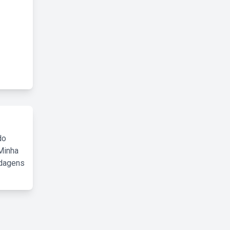
do
Minha
rdagens