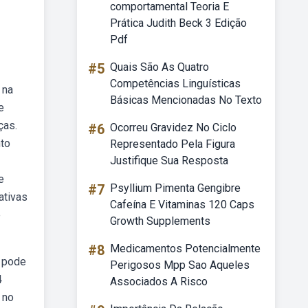
comportamental Teoria E
Prática Judith Beck 3 Edição
Pdf
#5
Quais São As Quatro
Competências Linguísticas
 na
Básicas Mencionadas No Texto
e
ças.
#6
Ocorreu Gravidez No Ciclo
nto
Representado Pela Figura
Justifique Sua Resposta
e
#7
Psyllium Pimenta Gengibre
ativas
Cafeína E Vitaminas 120 Caps
e
Growth Supplements
#8
Medicamentos Potencialmente
l pode
Perigosos Mpp Sao Aqueles
4
Associados A Risco
 no