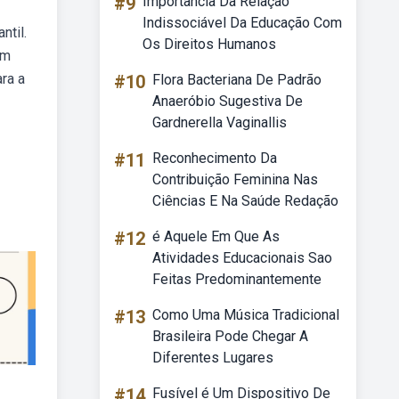
#9
Importância Da Relação
Indissociável Da Educação Com
ntil.
Os Direitos Humanos
em
ara a
#10
Flora Bacteriana De Padrão
Anaeróbio Sugestiva De
Gardnerella Vaginallis
#11
Reconhecimento Da
Contribuição Feminina Nas
Ciências E Na Saúde Redação
#12
é Aquele Em Que As
Atividades Educacionais Sao
Feitas Predominantemente
#13
Como Uma Música Tradicional
Brasileira Pode Chegar A
Diferentes Lugares
#14
Fusível é Um Dispositivo De