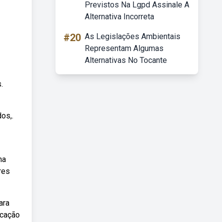
Previstos Na Lgpd Assinale A
Alternativa Incorreta
#20
As Legislações Ambientais
Representam Algumas
Alternativas No Tocante
.
os,.
na
res
ara
ucação