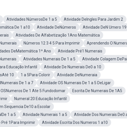
Atividades NúmerosDe 1 a 5
Atividade DeIngles Para Jardim 2
emática De 1 a10
Atividade DeNúmeros
Atividade DeN Umero 19
erais
Atividades De Alfabetização 1Ano Matemática
 Numerais
Números 12 3 4 5 Para Imprimir
Aprendendo O Numer
idades DeMatemática 1º Ano
Atividade Pré1 Numerais
Numerais
Atividades Numerais De 1 a 5
Atividade Colagem DePal
ra Educação Infantil
Atividade De Numerais De0 a 10
sAté 10
1 a 5Para Colorir
Atividade DeNumeraia
lNumerais De 1 a 7
Atividade OS Numerais De 1 a 5 DeLigar
a OSNumeros De 1 Ate 5 Fundodomar
Escrita De Numerais De 1A5
imir
Numeral 20 Educação Infantil
om Sequencia De10 a Escolar
lDe 1 a 5
Atividade Numerais 1 a 5
Atividade Dos Numerais De0 
e Pré 1Para Imprimir
Atividade Escrita Dos Numeros 1 a10