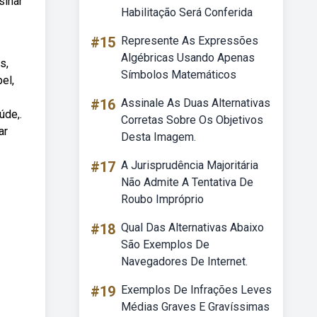
sinar
Habilitação Será Conferida
#15
Represente As Expressões
Algébricas Usando Apenas
s,
Símbolos Matemáticos
el,
#16
Assinale As Duas Alternativas
úde,.
Corretas Sobre Os Objetivos
ar
Desta Imagem.
#17
A Jurisprudência Majoritária
Não Admite A Tentativa De
Roubo Impróprio
#18
Qual Das Alternativas Abaixo
São Exemplos De
Navegadores De Internet.
#19
Exemplos De Infrações Leves
Médias Graves E Gravíssimas