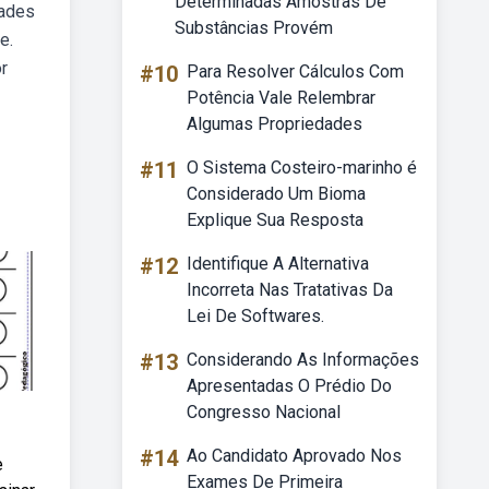
Determinadas Amostras De
dades
Substâncias Provém
e.
r
#10
Para Resolver Cálculos Com
Potência Vale Relembrar
Algumas Propriedades
#11
O Sistema Costeiro-marinho é
Considerado Um Bioma
Explique Sua Resposta
#12
Identifique A Alternativa
Incorreta Nas Tratativas Da
Lei De Softwares.
#13
Considerando As Informações
Apresentadas O Prédio Do
Congresso Nacional
#14
Ao Candidato Aprovado Nos
e
Exames De Primeira