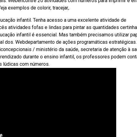
rais. Webencontre 20 atividades com números para imprimir e en
ja exemplos de colorir, tracejar,.
cação infantil. Tenha acesso a uma excelente atividade de
ês atividades fofas e lindas para pintar as quantidades certinha
cação infantil é essencial. Mas também precisamos utilizar pap
qual dos. Webdepartamento de ações programáticas estratégicas.
iconcepcionais / ministério da saúde, secretaria de atenção à sa
rendizado durante o ensino infantil, os professores podem cont
s lúdicas com números.