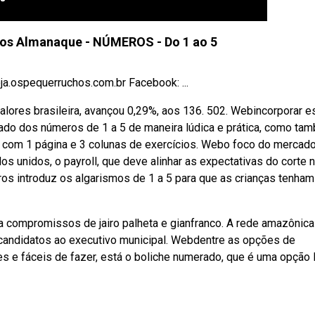
hos Almanaque - NÚMEROS - Do 1 ao 5
ja.ospequerruchos.com.br Facebook: ...
 valores brasileira, avançou 0,29%, aos 136. 502. Webincorporar e
zado dos números de 1 a 5 de maneira lúdica e prática, como ta
gar com 1 página e 3 colunas de exercícios. Webo foco do mercado
s unidos, o payroll, que deve alinhar as expectativas do corte 
ros introduz os algarismos de 1 a 5 para que as crianças tenham
 compromissos de jairo palheta e gianfranco. A rede amazônica
candidatos ao executivo municipal. Webdentre as opções de
s e fáceis de fazer, está o boliche numerado, que é uma opção 