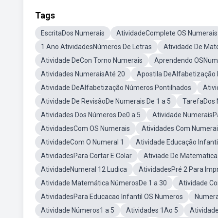
Tags
EscritaDos Numerais
AtividadeComplete OS Numerais
1 Ano AtividadesNúmeros De Letras
Atividade De Mat
Atividade DeCon Torno Numerais
Aprendendo OSNum
Atividades NumeraisAté 20
Apostila DeAlfabetização
Atividade DeAlfabetização Números Pontilhados
Ativ
Atividade De RevisãoDe Numerais De 1 a 5
TarefaDos 
Atividades Dos Números De0 a 5
Atividade NumeraisPa
AtividadesCom OS Numerais
Atividades Com Numerai
AtividadeCom O Numeral 1
Atividade Educação Infanti
AtividadesPara Cortar E Colar
Ativiade De Matematic
AtividadeNumeral 12 Ludica
AtividadesPré 2 Para Impr
Atividade Matemática NúmerosDe 1 a 30
Atividade C
AtividadesPara Educacao Infantil OS Numeros
Numera
Atividade Números1 a 5
Atividades 1Ao 5
Atividad