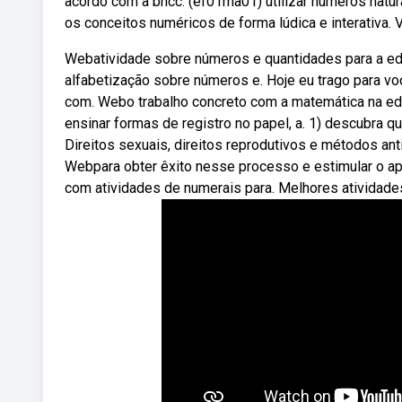
acordo com a bncc: (ef01ma01) utilizar números natu
os conceitos numéricos de forma lúdica e interativa. Ve
Webatividade sobre números e quantidades para a edu
alfabetização sobre números e. Hoje eu trago para voc
com. Webo trabalho concreto com a matemática na edu
ensinar formas de registro no papel, a. 1) descubra 
Direitos sexuais, direitos reprodutivos e métodos ant
Webpara obter êxito nesse processo e estimular o ap
com atividades de numerais para. Melhores atividade