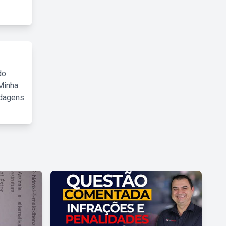
do
Minha
rdagens