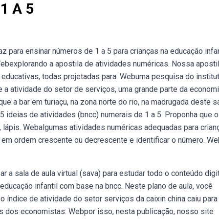
1 A 5
para ensinar números de 1 a 5 para crianças na educação infant
 Webexplorando a apostila de atividades numéricas. Nossa aposti
e educativas, todas projetadas para. Webuma pesquisa do institu
 a atividade do setor de serviços, uma grande parte da econom
ue a bar em turiaçu, na zona norte do rio, na madrugada deste 
5 ideias de atividades (bncc) numerais de 1 a 5. Proponha que 
s, lápis. Webalgumas atividades numéricas adequadas para crian
os em ordem crescente ou decrescente e identificar o número. W
 a sala de aula virtual (sava) para estudar todo o conteúdo digi
ducação infantil com base na bncc. Neste plano de aula, você
índice de atividade do setor serviços da caixin china caiu para
as dos economistas. Webpor isso, nesta publicação, nosso site