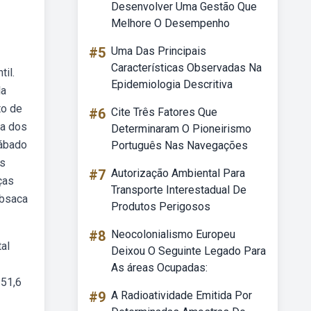
Desenvolver Uma Gestão Que
Melhore O Desempenho
#5
Uma Das Principais
Características Observadas Na
il.
Epidemiologia Descritiva
la
to de
#6
Cite Três Fatores Que
ia dos
Determinaram O Pioneirismo
sábado
Português Nas Navegações
os
#7
Autorização Ambiental Para
ças
Transporte Interestadual De
ebsaca
Produtos Perigosos
#8
Neocolonialismo Europeu
tal
Deixou O Seguinte Legado Para
As áreas Ocupadas:
 51,6
#9
A Radioatividade Emitida Por