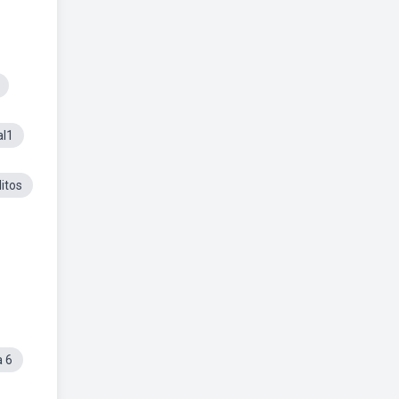
al1
itos
a 6