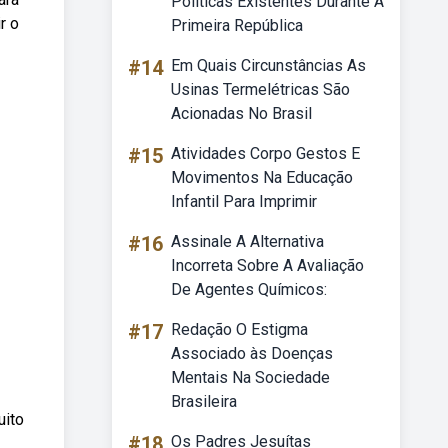
Políticas Existentes Durante A
r o
Primeira República
#14
Em Quais Circunstâncias As
Usinas Termelétricas São
Acionadas No Brasil
#15
Atividades Corpo Gestos E
Movimentos Na Educação
Infantil Para Imprimir
#16
Assinale A Alternativa
Incorreta Sobre A Avaliação
De Agentes Químicos:
#17
Redação O Estigma
Associado às Doenças
Mentais Na Sociedade
Brasileira
uito
#18
Os Padres Jesuítas