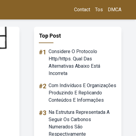
Contact
Tos
DMCA
Top Post
#1
Considere O Protocolo
Http/https. Qual Das
Alternativas Abaixo Está
Incorreta
#2
Com Indivíduos E Organizações
Produzindo E Replicando
Conteúdos E Informações
#3
Na Estrutura Representada A
Seguir Os Carbonos
Numerados São
Respectivamente