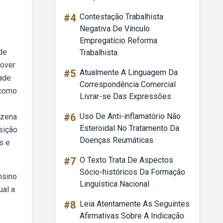
#4
Contestação Trabalhista
Negativa De Vínculo
Empregatício Reforma
de
Trabalhista
mover
#5
Atualmente A Linguagem Da
ade.
Correspondência Comercial
 como
Livrar-se Das Expressões
#6
Uso De Anti-inflamatório Não
ezena
Esteroidal No Tratamento Da
sição
Doenças Reumáticas
s e
#7
O Texto Trata De Aspectos
Sócio-históricos Da Formação
nsino
Linguística Nacional
ual a
#8
Leia Atentamente As Seguintes
Afirmativas Sobre A Indicação