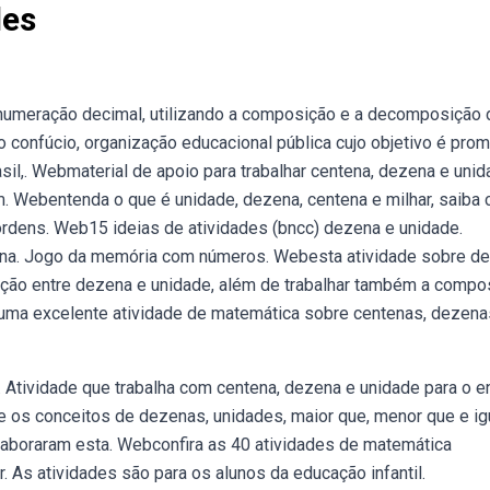
des
e numeração decimal, utilizando a composição e a decomposição 
o confúcio, organização educacional pública cujo objetivo é pro
asil,. Webmaterial de apoio para trabalhar centena, dezena e unid
m. Webentenda o que é unidade, dezena, centena e milhar, saiba
rdens. Web15 ideias de atividades (bncc) dezena e unidade.
tina. Jogo da memória com números. Webesta atividade sobre d
lação entre dezena e unidade, além de trabalhar também a compo
 uma excelente atividade de matemática sobre centenas, dezena
Atividade que trabalha com centena, dezena e unidade para o e
 os conceitos de dezenas, unidades, maior que, menor que e ig
laboraram esta. Webconfira as 40 atividades de matemática
 As atividades são para os alunos da educação infantil.