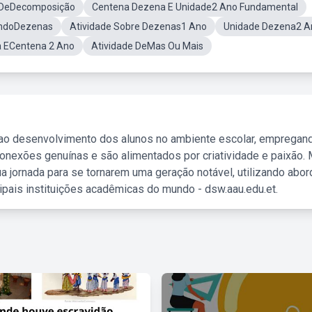
 DeDecomposição
Centena Dezena E Unidade2 Ano Fundamental
ndoDezenas
Atividade Sobre Dezenas1 Ano
Unidade Dezena2 A
 ECentena 2 Ano
Atividade DeMas Ou Mais
 ao desenvolvimento dos alunos no ambiente escolar, empregan
nexões genuínas e são alimentados por criatividade e paixão. 
a jornada para se tornarem uma geração notável, utilizando abo
ipais instituições acadêmicas do mundo - dsw.aau.edu.et.