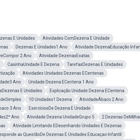
zenas E Unidades
Atividades ComDezena E Unidade
enas
Dezenas E Unidades1 Ano
Atividade DezenaEducação Infant
 DeCompor 2 Ano
Atividade DezenasExatas
CasinhaUnidade E Dezena
TarefasDezenas E Unidades
tização
Atividades Unidades Dezenas ECentenas
idade3 Ano
Unidade Dezena ECentena 1 Ano
sDezenas E Unidades
Explicação Unidade Dezena ECentena
adeSimples
10 Unidades1 Dezena
AtividadeÁbaco 2 Ano
baco 3 Ano
ExercíciosDe Dezena E Unidade
des2º Ano
Atividade Dezena UnidadeGrupo 5
2 Dezenas DeMilha
nas
Atividade Limitando EDesenhando Unidades E Dezenas
esponde as QuestãoDe Dezenas E Unidades Educaçao Infantil