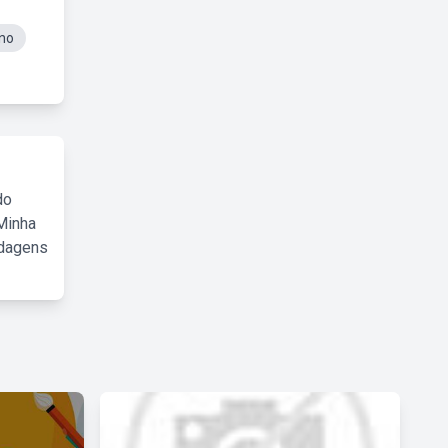
no
do
Minha
rdagens