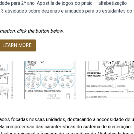
ade para 2º ano. Apostila de jogos do pnaic — alfabetização
 3 atividades sobre dezenas e unidades para os estudantes do 
mation, click the button below.
LEARN MORE
vidades focadas nessas unidades, destacando a necessidade de 
ela compreensão das características do sistema de numeração
valor posicional e funções do zero indicando. Webatividades p