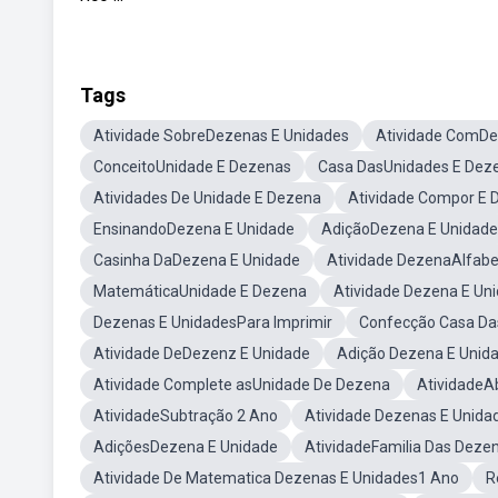
Tags
Atividade SobreDezenas E Unidades
Atividade ComDe
ConceitoUnidade E Dezenas
Casa DasUnidades E Dez
Atividades De Unidade E Dezena
Atividade Compor E
EnsinandoDezena E Unidade
AdiçãoDezena E Unidade
Casinha DaDezena E Unidade
Atividade DezenaAlfabe
MatemáticaUnidade E Dezena
Atividade Dezena E Un
Dezenas E UnidadesPara Imprimir
Confecção Casa Da
Atividade DeDezenz E Unidade
Adição Dezena E Unid
Atividade Complete asUnidade De Dezena
AtividadeA
AtividadeSubtração 2 Ano
Atividade Dezenas E Unida
AdiçõesDezena E Unidade
AtividadeFamilia Das Deze
Atividade De Matematica Dezenas E Unidades1 Ano
R