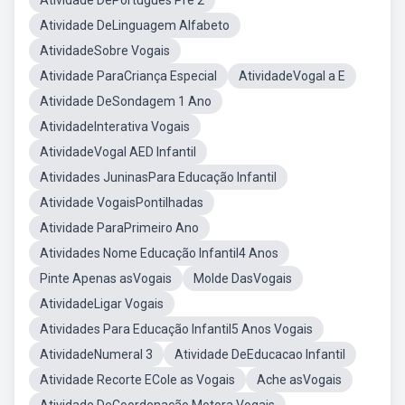
Atividade DePortuguês Pré 2
Atividade DeLinguagem Alfabeto
AtividadeSobre Vogais
Atividade ParaCriança Especial
AtividadeVogal a E
Atividade DeSondagem 1 Ano
AtividadeInterativa Vogais
AtividadeVogal AED Infantil
Atividades JuninasPara Educação Infantil
Atividade VogaisPontilhadas
Atividade ParaPrimeiro Ano
Atividades Nome Educação Infantil4 Anos
Pinte Apenas asVogais
Molde DasVogais
AtividadeLigar Vogais
Atividades Para Educação Infantil5 Anos Vogais
AtividadeNumeral 3
Atividade DeEducacao Infantil
Atividade Recorte ECole as Vogais
Ache asVogais