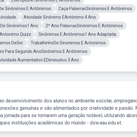
ca
ExemploDe Sinonimos E Antonimos
aDe Sinônimos E Antônimos
Caça PalavrasSinônimos E Antônimos
tividade
Atividade Sinônimo EAntônimo 4 Ano
e De Sinônimos1 Ano
2º Ano PalavrasSinônimos E Antônimos
EAntonimo Quizz
Sinônimos E Antônimos1 Ano Adaptada
nimos DeSer
TrabalhinhoDe Sinonimos E Antonimos
des Para Segundo AnoSinônimos E Antônimos
Atividade Aumentativo EDiminutivo 3 Ano
 ao desenvolvimento dos alunos no ambiente escolar, empregan
nexões genuínas e são alimentados por criatividade e paixão. 
a jornada para se tornarem uma geração notável, utilizando abo
ipais instituições acadêmicas do mundo - dsw.aau.edu.et.