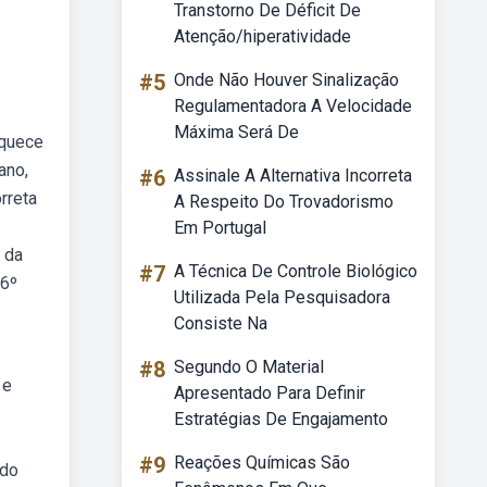
Transtorno De Déficit De
Atenção/hiperatividade
#5
Onde Não Houver Sinalização
Regulamentadora A Velocidade
Máxima Será De
iquece
ano,
#6
Assinale A Alternativa Incorreta
rreta
A Respeito Do Trovadorismo
Em Portugal
 da
#7
A Técnica De Controle Biológico
 6º
Utilizada Pela Pesquisadora
Consiste Na
#8
Segundo O Material
 e
Apresentado Para Definir
Estratégias De Engajamento
#9
Reações Químicas São
ido