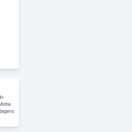
do
Minha
rdagens