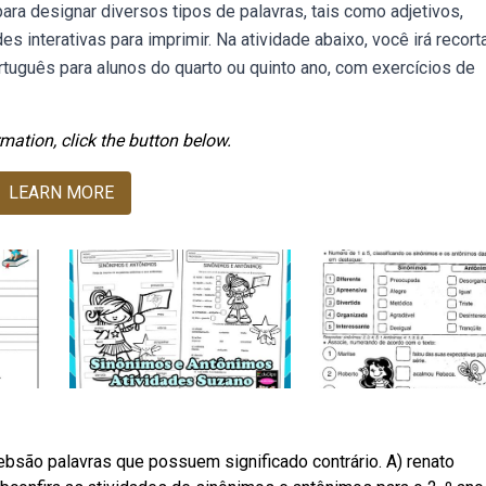
ara designar diversos tipos de palavras, tais como adjetivos,
 interativas para imprimir. Na atividade abaixo, você irá recort
ortuguês para alunos do quarto ou quinto ano, com exercícios de
mation, click the button below.
LEARN MORE
bsão palavras que possuem significado contrário. A) renato