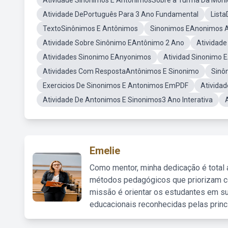
Atividade Sinônimos E AntônimosSobre a Turma Da Môni
Atividade DePortuguês Para 3 Ano Fundamental
List
TextoSinônimos E Antônimos
Sinonimos EAnonimos A
Atividade Sobre Sinônimo EAntônimo 2 Ano
Atividad
Atividades Sinonimo EAnyonimos
Atividad Sinonimo 
Atividades Com RespostaAntônimos E Sinonimo
Sinô
Exercicios De Sinonimos E Antonimos EmPDF
Ativida
Atividade De Antonimos E Sinonimos3 Ano Interativa
Emelie
Como mentor, minha dedicação é total
métodos pedagógicos que priorizam co
missão é orientar os estudantes em su
educacionais reconhecidas pelas princ