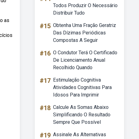
 do
Todos Produzir O Necessário
Distribuir Tudo
do as
#15
Obtenha Uma Fração Geratriz
Das Dízimas Periódicas
cícios
Compostas A Seguir
#16
O Condutor Terá O Certificado
De Licenciamento Anual
Recolhido Quando
#17
Estimulação Cognitiva
Atividades Cognitivas Para
Idosos Para Imprimir
#18
Calcule As Somas Abaixo
Simplificando O Resultado
Sempre Que Possível
#19
Assinale As Alternativas