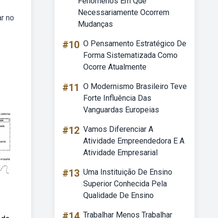
Fenômenos Em Que
Necessariamente Ocorrem
ar no
Mudanças
#10
O Pensamento Estratégico De
Forma Sistematizada Como
Ocorre Atualmente
#11
O Modernismo Brasileiro Teve
Forte Influência Das
Vanguardas Europeias
#12
Vamos Diferenciar A
Atividade Empreendedora E A
Atividade Empresarial
#13
Uma Instituição De Ensino
Superior Conhecida Pela
Qualidade De Ensino
#14
Trabalhar Menos Trabalhar