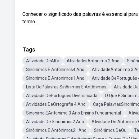
Conhecer o significado das palavras é essencial para 
termo ...
Tags
Atividade DeAlfa
AtividadesAntonimo 2 Ano
Sinôn
Sinônimos E Antônimos4 Ano
AtividadeAntonimo 3 A
Sinonimos E Antonimos1 Ano
Atividade DePortuguês 
Lista DePalavras Sinônimas E Antônimas
Atividade D
Atividade DePortugues Diversificada
O Que É Sinônim
Atividades DeOrtografia 4 Ano
Caça PalavrasSinonim
Sinonimo EAntonimo 3 Ano Ensino Fundamental
Ativ
Atividade De Sinonimos2 Ano
Atividade De Antônimo 
Sinônimos E Antônimos2º Ano
Sinônimos DeOu
Ta