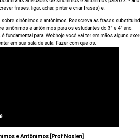
nfira as atividades de sinônimos e antônimos para o 2. º ano
er frases, ligar, achar, pintar e criar frases) e.
 sobre sinônimos e antônimos. Reescreva as frases substituin
re sinônimos e antônimos para os estudantes do 3° e 4° ano.
 é fundamental para. Webhoje você vai ter em mãos alguns exer
tar em sua sala de aula. Fazer com que os.
nimos e Antônimos [Prof Noslen]