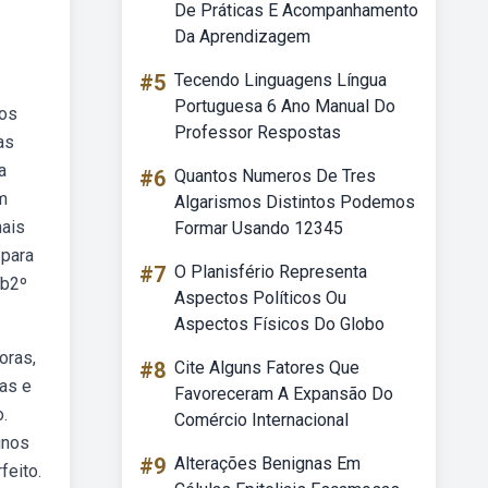
De Práticas E Acompanhamento
Da Aprendizagem
#5
Tecendo Linguagens Língua
Portuguesa 6 Ano Manual Do
dos
Professor Respostas
as
a
#6
Quantos Numeros De Tres
m
Algarismos Distintos Podemos
nais
Formar Usando 12345
 para
#7
O Planisfério Representa
eb2º
Aspectos Políticos Ou
Aspectos Físicos Do Globo
oras,
#8
Cite Alguns Fatores Que
das e
Favoreceram A Expansão Do
o.
Comércio Internacional
unos
#9
Alterações Benignas Em
feito.