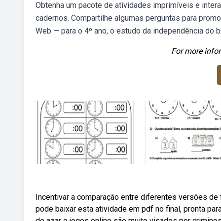
Obtenha um pacote de atividades imprimíveis e inte
cadernos. Compartilhe algumas perguntas para promov
Web — para o 4º ano, o estudo da independência do br
For more infor
Incentivar a comparação entre diferentes versões de 
pode baixar esta atividade em pdf no final, pronta pa
de azar e jogos online são muito visados por crimino