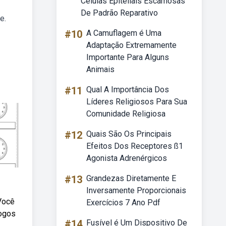
Células Epiteliais Escamosas
De Padrão Reparativo
e.
#10
A Camuflagem é Uma
Adaptação Extremamente
Importante Para Alguns
Animais
#11
Qual A Importância Dos
Líderes Religiosos Para Sua
Comunidade Religiosa
#12
Quais São Os Principais
Efeitos Dos Receptores ß1
Agonista Adrenérgicos
#13
Grandezas Diretamente E
Inversamente Proporcionais
 Você
Exercícios 7 Ano Pdf
jogos
#14
Fusível é Um Dispositivo De