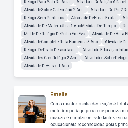
RelógioPara Sala De Aula
Atividade DeAdição Alfabet
AtividadeSobre Calendário 2 Ano
Atividade Do Pre2 D
RelógioSem Ponteiros
Atividade DeHoras Exata
At
Atividade De Matemática 1 AnoMedidas De Tempo
Re
Molde De Relógio DePulso Em Eva
Atividade De Hora 
AtividadeComplete Reta Numérica 3 Ano
Atividade De
Relogio DePrato Descartavel
Atividade Educaçao Infant
Atividades ComRelógio 2 Ano
Atividades SobreRelógi
Atividade DeHoras 1 Ano
Emelie
Como mentor, minha dedicação é total
métodos pedagógicos que priorizam co
missão é orientar os estudantes em su
educacionais reconhecidas pelas princ