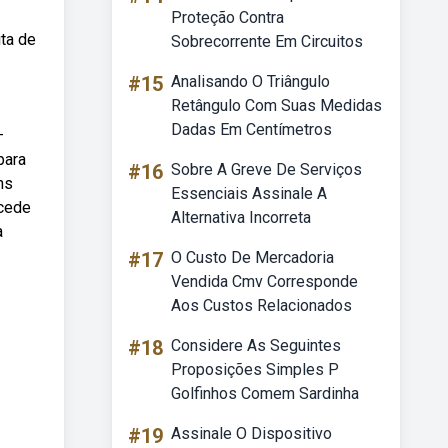
Proteção Contra
ta de
Sobrecorrente Em Circuitos
#15
Analisando O Triângulo
Retângulo Com Suas Medidas
Dadas Em Centímetros
—
para
#16
Sobre A Greve De Serviços
ns
Essenciais Assinale A
ecede
Alternativa Incorreta
a
#17
O Custo De Mercadoria
Vendida Cmv Corresponde
Aos Custos Relacionados
#18
Considere As Seguintes
Proposições Simples P
Golfinhos Comem Sardinha
#19
Assinale O Dispositivo