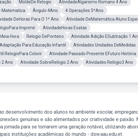
ização
MoldeDe Relogio
AtividadeAlgarismo Romano 4 Ano
e Matematica
Ângulo 4Ano
4 Operações 5ºAno
ividade DeHoras Para O 1º Ano
Atividade DeMatemática Aluno Espec
lógioPara Imprimir
AtividadeHoras Exatas
EMeia Hora
Relogio DePonteiro
Atividade Adição ESubtração 1 A
Adaptação Para Educação Infantil
Atividades Unidades DeMedidas
il RelogioPara Colorir
Atividade Passado Presente EFuturo História
o 2 Ano
Atividade SobreRelógio 2 Ano
Atividades Relógio3 Ano
 ao desenvolvimento dos alunos no ambiente escolar, empregan
nexões genuínas e são alimentados por criatividade e paixão. 
a jornada para se tornarem uma geração notável, utilizando abo
ipais instituições acadêmicas do mundo - dsw.aau.edu.et.