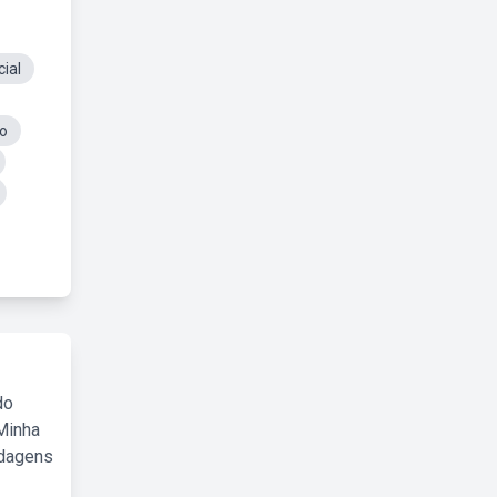
ial
no
do
Minha
rdagens