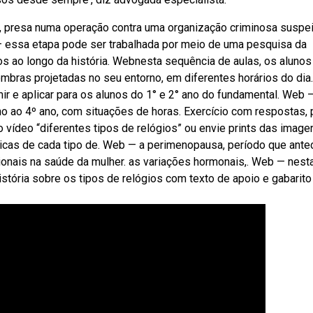
, presa numa operação contra uma organização criminosa suspei
 — essa etapa pode ser trabalhada por meio de uma pesquisa da
s ao longo da história. Webnesta sequência de aulas, os alunos
bras projetadas no seu entorno, em diferentes horários do dia.
ir e aplicar para os alunos do 1° e 2° ano do fundamental. Web 
no ao 4º ano, com situações de horas. Exercício com respostas, 
vídeo “diferentes tipos de relógios” ou envie prints das image
sticas de cada tipo de. Web — a perimenopausa, período que ant
onais na saúde da mulher. as variações hormonais,. Web — nest
stória sobre os tipos de relógios com texto de apoio e gabarito