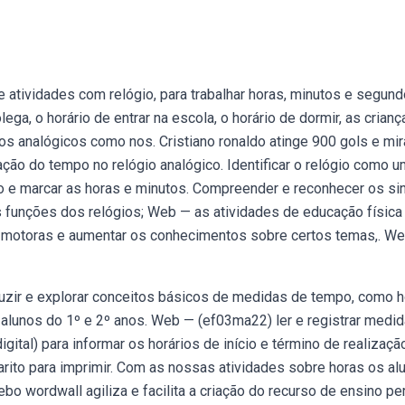
tividades com relógio, para trabalhar horas, minutos e segun
ga, o horário de entrar na escola, o horário de dormir, as crianç
os analógicos como nos. Cristiano ronaldo atinge 900 gols e mir
ação do tempo no relógio analógico. Identificar o relógio como u
e marcar as horas e minutos. Compreender e reconhecer os si
as funções dos relógios; Web — as atividades de educação física
s motoras e aumentar os conhecimentos sobre certos temas,. W
uzir e explorar conceitos básicos de medidas de tempo, como h
a alunos do 1º e 2º anos. Web — (ef03ma22) ler e registrar medi
igital) para informar os horários de início e término de realizaçã
rito para imprimir. Com as nossas atividades sobre horas os al
ebo wordwall agiliza e facilita a criação do recurso de ensino per