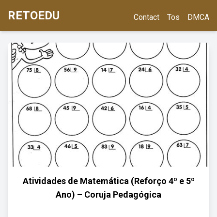
RETOEDU
Contact
Tos
DMCA
Atividades de Matemática (Reforço 4º e 5º
Ano) – Coruja Pedagógica