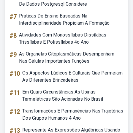
De Dados Postgresql Considere
#7
Praticas De Ensino Baseadas Na
Interdisciplinaridade Propiciam A Formação
#8
Atividades Com Monossílabas Dissílabas
Trissílabas E Polissílabas 4o Ano
#9
As Organelas Citoplasmáticas Desempenham
Nas Células Importantes Funções
#10
Os Aspectos Lúdicos E Culturais Que Permeiam
As Diferentes Brincadeiras
#11
Em Quais Circunstâncias As Usinas
Termelétricas São Acionadas No Brasil
#12
Transformações E Permanências Nas Trajetórias
Dos Grupos Humanos 4 Ano
#13
Represente As Expressões Algébricas Usando