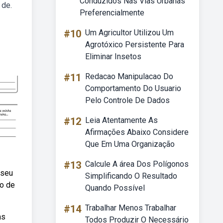
Conduzidos Nas Vias Urbanas
 de.
Preferencialmente
#10
Um Agricultor Utilizou Um
Agrotóxico Persistente Para
Eliminar Insetos
#11
Redacao Manipulacao Do
Comportamento Do Usuario
Pelo Controle De Dados
#12
Leia Atentamente As
Afirmações Abaixo Considere
Que Em Uma Organização
#13
Calcule A área Dos Polígonos
 seu
Simplificando O Resultado
to de
Quando Possível
#14
Trabalhar Menos Trabalhar
as
Todos Produzir O Necessário