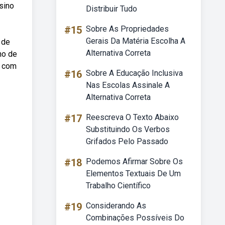
sino
Distribuir Tudo
#15
Sobre As Propriedades
Gerais Da Matéria Escolha A
 de
Alternativa Correta
ho de
r com
#16
Sobre A Educação Inclusiva
Nas Escolas Assinale A
Alternativa Correta
#17
Reescreva O Texto Abaixo
Substituindo Os Verbos
Grifados Pelo Passado
#18
Podemos Afirmar Sobre Os
Elementos Textuais De Um
Trabalho Científico
#19
Considerando As
Combinações Possíveis Do