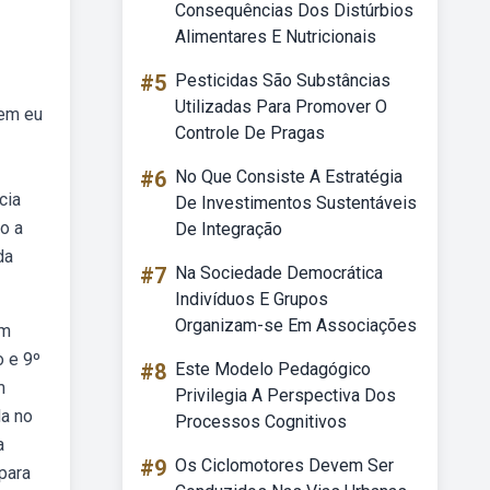
Consequências Dos Distúrbios
Alimentares E Nutricionais
#5
Pesticidas São Substâncias
Utilizadas Para Promover O
uem eu
Controle De Pragas
#6
No Que Consiste A Estratégia
cia
De Investimentos Sustentáveis
o a
De Integração
da
#7
Na Sociedade Democrática
Indivíduos E Grupos
Organizam-se Em Associações
em
o e 9º
#8
Este Modelo Pedagógico
m
Privilegia A Perspectiva Dos
da no
Processos Cognitivos
a
#9
Os Ciclomotores Devem Ser
para