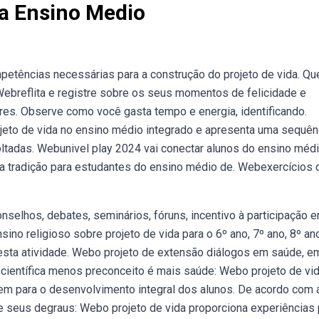
da Ensino Medio
petências necessárias para a construção do projeto de vida. Q
Webreflita e registre sobre os seus momentos de felicidade e
res. Observe como você gasta tempo e energia, identificando.
ojeto de vida no ensino médio integrado e apresenta uma sequên
ltadas. Webunivel play 2024 vai conectar alunos do ensino médi
a tradição para estudantes do ensino médio de. Webexercícios 
nselhos, debates, seminários, fóruns, incentivo à participação 
sino religioso sobre projeto de vida para o 6º ano, 7º ano, 8º an
 esta atividade. Webo projeto de extensão diálogos em saúde, e
ão científica menos preconceito é mais saúde: Webo projeto de vi
em para o desenvolvimento integral dos alunos. De acordo com 
 e seus degraus: Webo projeto de vida proporciona experiências 