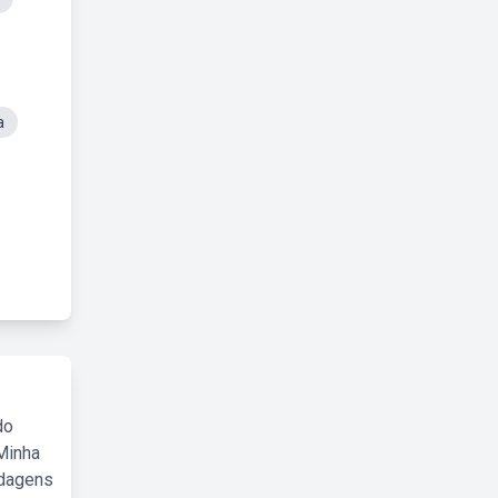
a
do
Minha
rdagens