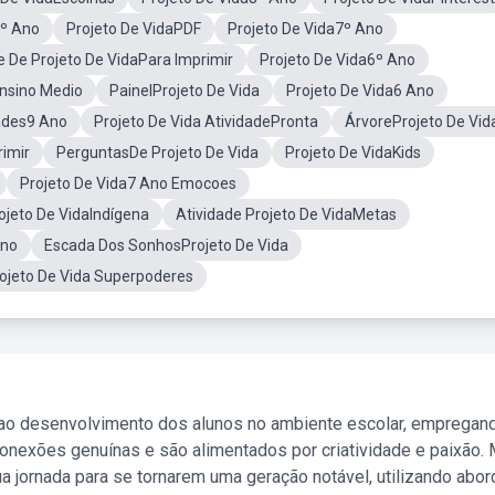
9º Ano
Projeto De VidaPDF
Projeto De Vida7º Ano
e De Projeto De VidaPara Imprimir
Projeto De Vida6º Ano
Ensino Medio
PainelProjeto De Vida
Projeto De Vida6 Ano
dades9 Ano
Projeto De Vida AtividadePronta
ÁrvoreProjeto De Vid
rimir
PerguntasDe Projeto De Vida
Projeto De VidaKids
Projeto De Vida7 Ano Emocoes
ojeto De VidaIndígena
Atividade Projeto De VidaMetas
Ano
Escada Dos SonhosProjeto De Vida
ojeto De Vida Superpoderes
 ao desenvolvimento dos alunos no ambiente escolar, empregan
nexões genuínas e são alimentados por criatividade e paixão. 
a jornada para se tornarem uma geração notável, utilizando abo